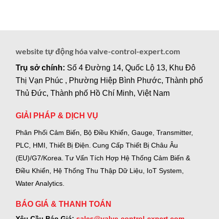
website tự động hóa valve-control-expert.com
Trụ sở chính:
Số 4 Đường 14, Quốc Lộ 13, Khu Đô
Thị Vạn Phúc , Phường Hiệp Bình Phước, Thành phố
Thủ Đức, Thành phố Hồ Chí Minh, Việt Nam
GIẢI PHÁP & DỊCH VỤ
Phân Phối Cảm Biến, Bộ Điều Khiển, Gauge,
Transmitter,
PLC, HMI, Thiết Bị Điện.
Cung Cấp Thiết Bị Châu Âu
(EU)/G7/Korea.
Tư Vấn Tích Hợp Hệ Thống Cảm Biến &
Điều Khiển, Hệ Thống Thu Thập Dữ Liệu, IoT System,
Water Analytics.
BÁO GIÁ & THANH TOÁN
Yêu Cầu Báo Giá:
sales@valve-control-expert.com