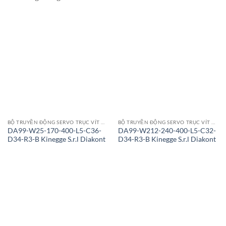
BỘ TRUYỀN ĐỘNG SERVO TRỤC VÍT CON LĂN
BỘ TRUYỀN ĐỘNG SERVO TRỤC VÍT CON LĂN
DA99-W25-170-400-L5-C36-
DA99-W212-240-400-L5-C32-
D34-R3-B Kinegge S.r.l Diakont
D34-R3-B Kinegge S.r.l Diakont