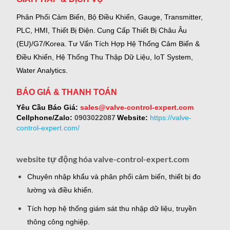
Phân Phối Cảm Biến, Bộ Điều Khiển, Gauge,
Transmitter,
PLC, HMI, Thiết Bị Điện.
Cung Cấp Thiết Bị Châu Âu
(EU)/G7/Korea.
Tư Vấn Tích Hợp Hệ Thống Cảm Biến &
Điều Khiển, Hệ Thống Thu Thập Dữ Liệu, IoT System,
Water Analytics.
BÁO GIÁ & THANH TOÁN
Yêu Cầu Báo Giá:
sales@valve-control-expert.com
Cellphone/Zalo:
0903022087
Website:
https://valve-
control-expert.com/
website tự động hóa valve-control-expert.com
Chuyên nhập khẩu và phân phối cảm biến, thiết bị đo
lường và điều khiển.
Tích hợp hệ thống giám sát thu nhập dữ liệu, truyền
thông công nghiệp.