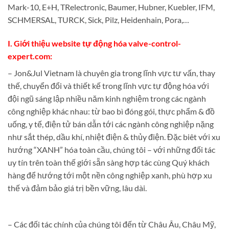
Mark-10, E+H, TRelectronic, Baumer, Hubner, Kuebler, IFM,
SCHMERSAL, TURCK, Sick, Pilz, Heidenhain, Pora,…
I. Giới thiệu website tự động hóa valve-control-
expert.com:
– Jon&Jul Vietnam là chuyên gia trong lĩnh vực tư vấn, thay
thế, chuyển đổi và thiết kế trong lĩnh vực tự động hóa với
đội ngũ sáng lập nhiều năm kinh nghiệm trong các ngành
công nghiệp khác nhau: từ bao bì đóng gói, thực phẩm & đồ
uống, y tế, điện tử bán dẫn tới các ngành công nghiệp nặng
như sắt thép, dầu khí, nhiệt điện & thủy điện. Đặc biêt với xu
hướng “XANH” hóa toàn cầu, chúng tôi – với những đối tác
uy tín trên toàn thế giới sẵn sàng hợp tác cùng Quý khách
hàng để hướng tới một nền công nghiệp xanh, phù hợp xu
thế và đảm bảo giá trị bền vững, lâu dài.
– Các đối tác chính của chúng tôi đến từ Châu Âu, Châu Mỹ,