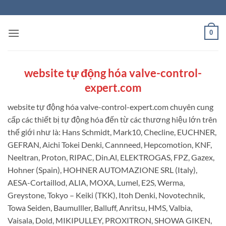
Skip
to
content
0
website tự động hóa valve-control-
expert.com
website tự động hóa valve-control-expert.com chuyên cung
cấp các thiết bị tự động hóa đến từ các thương hiệu lớn trên
thế giới như là: Hans Schmidt, Mark10, Checline, EUCHNER,
GEFRAN, Aichi Tokei Denki, Cannneed, Hepcomotion, KNF,
Neeltran, Proton, RIPAC, Din.Al, ELEKTROGAS, FPZ, Gazex,
Hohner (Spain), HOHNER AUTOMAZIONE SRL (Italy),
AESA-Cortaillod, ALIA, MOXA, Lumel, E2S, Werma,
Greystone, Tokyo – Keiki (TKK), Itoh Denki, Novotechnik,
Towa Seiden, Baumulller, Balluff, Anritsu, HMS, Valbia,
Vaisala, Dold, MIKIPULLEY, PROXITRON, SHOWA GIKEN,