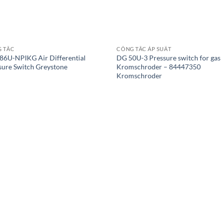
 TẮC
CÔNG TẮC ÁP SUẤT
86U-NPIKG Air Differential
DG 50U-3 Pressure switch for gas
sure Switch Greystone
Kromschroder – 84447350
Kromschroder