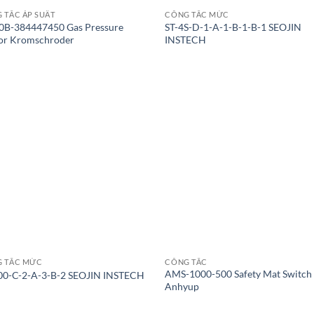
 TẮC ÁP SUẤT
CÔNG TẮC MỨC
B-384447450 Gas Pressure
ST-4S-D-1-A-1-B-1-B-1 SEOJIN
or Kromschroder
INSTECH
 TẮC MỨC
CÔNG TẮC
AMS-1000-500 Safety Mat Switch
00-C-2-A-3-B-2 SEOJIN INSTECH
Anhyup