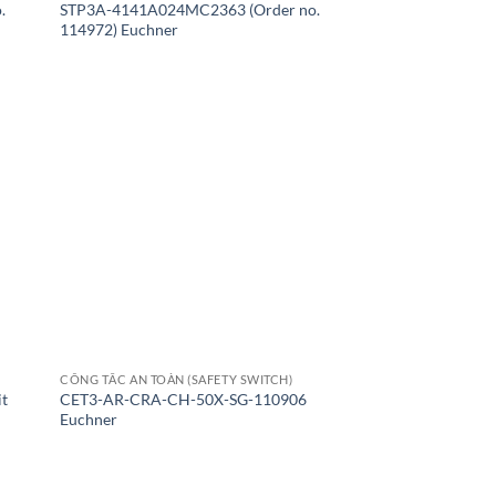
.
STP3A-4141A024MC2363 (Order no.
114972) Euchner
CÔNG TẮC AN TOÀN (SAFETY SWITCH)
it
CET3-AR-CRA-CH-50X-SG-110906
Euchner