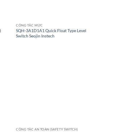
CÔNG TẮC MỨC
)
SQH-3A1D1A1 Quick Float Type Level
Switch Seojin Instech
CÔNG TẮC AN TOÀN (SAFETY SWITCH)