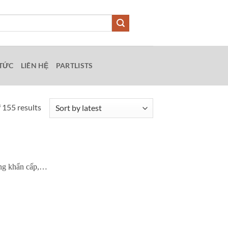
 TỨC
LIÊN HỆ
PARTLISTS
Sorted
 155 results
by
latest
dừng khẩn cấp,…