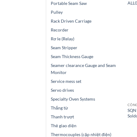
ALL0
Portable Seam Saw
Pulley
Rack Driven Carriage
Recorder
Rơ le (Relay)
Seam Stripper
Seam Thickness Gauge
Seamer clearance Gauge and Seam
Monitor
Service mess set
Servo drives
Specialty Oven Systems
CÔNG
Thắng từ
SQN1
Sold
Thanh trượt
Thẻ giao diện
Thermocouples (cặp nhiệt điện)