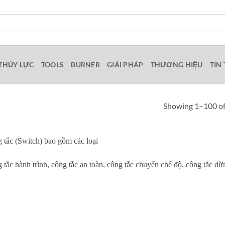
THỦY LỰC
TOOLS
BURNER
GIẢI PHÁP
THƯƠNG HIỆU
TIN
Showing 1–100 of
 tắc (Switch) bao gồm các loại
 tắc hành trình, công tắc an toàn, công tắc chuyển chế độ, công tắc 