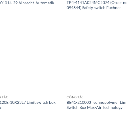
TP4-4141A024MC2074 (Order no
01014-29 Albrecht-Automatik
094844) Safety switch Euchner
 TẮC
CÔNG TẮC
20E‐10X23L7 Limit switch box
BE41-210003 Technopolymer Lim
o
Switch Box Max-Air Technology