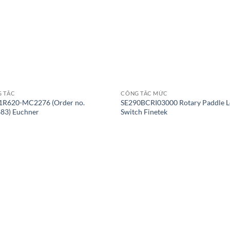
 TẮC
CÔNG TẮC MỨC
R620-MC2276 (Order no.
SE290BCRI03000 Rotary Paddle L
83) Euchner
Switch Finetek