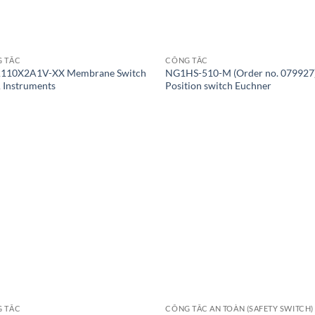
 TẮC
CÔNG TẮC
110X2A1V-XX Membrane Switch
NG1HS-510-M (Order no. 079927
Instruments
Position switch Euchner
 TẮC
CÔNG TẮC AN TOÀN (SAFETY SWITCH)