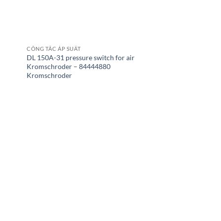
CÔNG TẮC ÁP SUẤT
DL 150A-31 pressure switch for air
Kromschroder – 84444880
Kromschroder