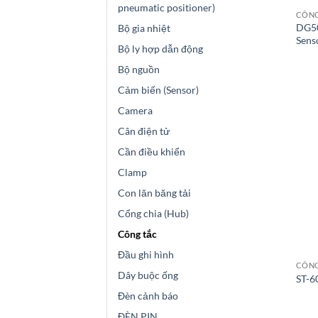
pneumatic positioner)
CÔNG
DG50
Bộ gia nhiệt
Sens
Bộ ly hợp dẫn động
Bộ nguồn
Cảm biến (Sensor)
Camera
Cân điện tử
Cần điều khiển
Clamp
Con lăn băng tải
Cổng chia (Hub)
Công tắc
Đầu ghi hình
CÔNG
Dây buộc ống
ST-6
Đèn cảnh báo
ĐÈN PIN