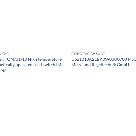
 TẮC
CÔNG TẮC ÁP SUẤT
l: TQM/31/10 High temperature
DS21010A21BK0W00U0700 FIS
etically operated reed switch IMI
Mess- und Regeltechnik GmbH
ren