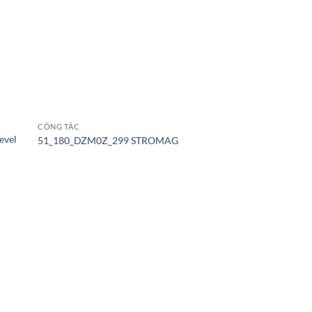
CÔNG TẮC
evel
51_180_DZM0Z_299 STROMAG