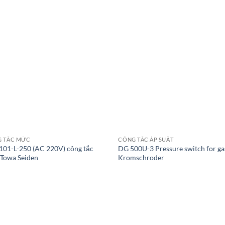
 TẮC MỨC
CÔNG TẮC ÁP SUẤT
101-L-250 (AC 220V) công tắc
DG 500U-3 Pressure switch for ga
Towa Seiden
Kromschroder