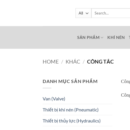
Skip
to
Search
for:
content
SẢN PHẨM
KHÍ NÉN
HOME
/
KHÁC
/
CÔNG TẮC
DANH MỤC SẢN PHẨM
Công
Công
Van (Valve)
Thiết bị khí nén (Pneumatic)
Thiết bị thủy lực (Hydraulics)