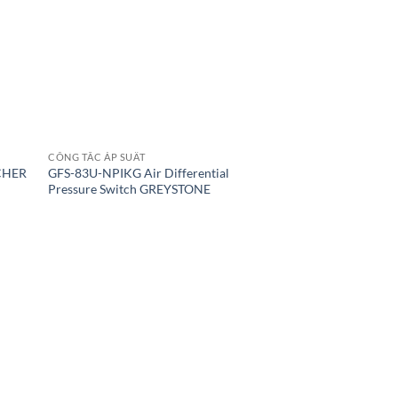
CÔNG TẮC ÁP SUẤT
CHER
GFS-83U-NPIKG Air Differential
Pressure Switch GREYSTONE