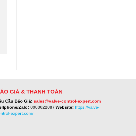
ÁO GIÁ & THANH TOÁN
êu Cầu Báo Giá:
sales@valve-control-expert.com
ellphone/Zalo:
0903022087
Website:
https://valve-
ontrol-expert.com/