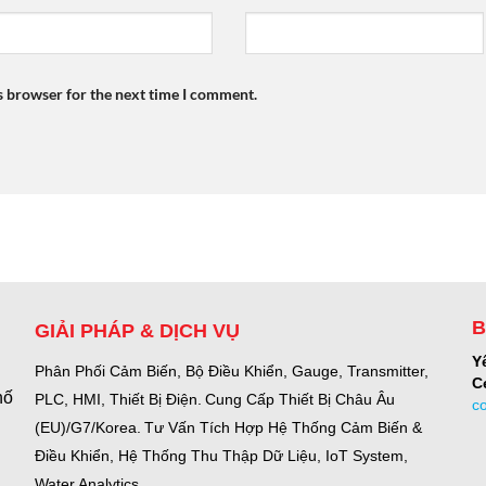
s browser for the next time I comment.
B
GIẢI PHÁP & DỊCH VỤ
Y
Phân Phối Cảm Biến, Bộ Điều Khiển, Gauge,
Transmitter,
C
hố
PLC, HMI, Thiết Bị Điện.
Cung Cấp Thiết Bị Châu Âu
c
(EU)/G7/Korea.
Tư Vấn Tích Hợp Hệ Thống Cảm Biến &
Điều Khiển, Hệ Thống Thu Thập Dữ Liệu, IoT System,
Water Analytics.