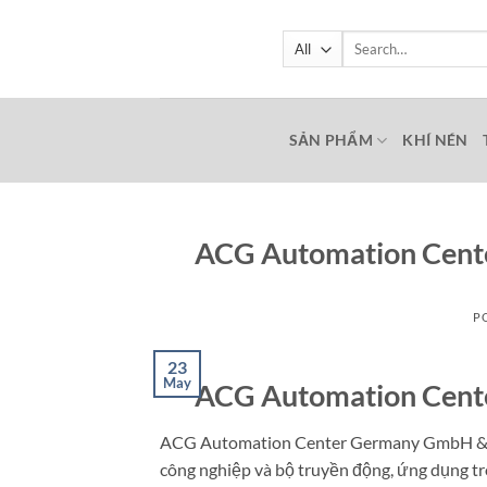
Skip
to
Search
for:
content
SẢN PHẨM
KHÍ NÉN
ACG Automation Cent
P
23
May
ACG Automation Cent
ACG Automation Center Germany GmbH & Co
công nghiệp và bộ truyền động, ứng dụng tr