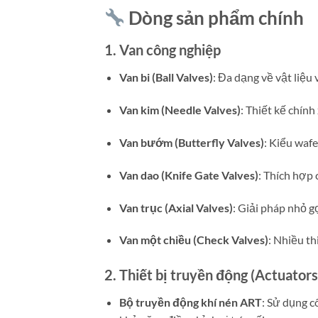
Dòng sản phẩm chính
1. Van công nghiệp
Van bi (Ball Valves)
:
Đa dạng về vật liệu 
Van kim (Needle Valves)
:
Thiết kế chính
Van bướm (Butterfly Valves)
:
Kiểu wafe
Van dao (Knife Gate Valves)
:
Thích hợp c
Van trục (Axial Valves)
:
Giải pháp nhỏ gọ
Van một chiều (Check Valves)
:
Nhiều th
2. Thiết bị truyền động (Actuators
Bộ truyền động khí nén ART
:
Sử dụng c