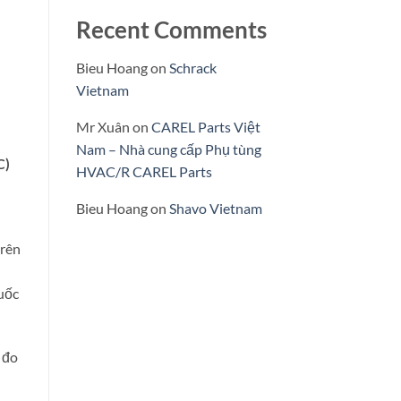
Recent Comments
Bieu Hoang
on
Schrack
Vietnam
Mr Xuân
on
CAREL Parts Việt
Nam – Nhà cung cấp Phụ tùng
C)
HVAC/R CAREL Parts
n
Bieu Hoang
on
Shavo Vietnam
trên
uốc
 đo