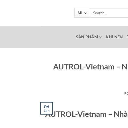
Skip
to
Search
for:
content
SẢN PHẨM
KHÍ NÉN
AUTROL-Vietnam – Nh
P
06
Jan
AUTROL-Vietnam – Nhà c