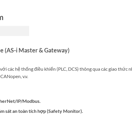
m
ce (AS-i Master & Gateway)
i với các hệ thống điều khiển (PLC, DCS) thông qua các giao thức 
 CANopen, v.v.
therNet/IP/Modbus.
m sát an toàn tích hợp (Safety Monitor).