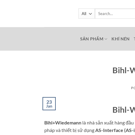
Skip
to
Search
for:
content
SẢN PHẨM
KHÍ NÉN
Bihl-
P
23
Jan
Bihl-
Bihl+Wiedemann
là nhà sản xuất hàng đầu 
pháp và thiết bị sử dụng
AS-Interface (AS-i