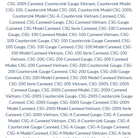
CSG-200S Canneed
,
Countersink Gauge Vietnam
,
Countersink Model
CSG-100
,
Countersink Model CSG-200
,
Countersink Model CSG-200S
,
Countersink Model CSG-A
,
Countersink Vietnam Canneed
,
CSG
Canneed
,
CSG Canneed Gauge
,
CSG Canneed Vietnam
,
CSG Gauge
Canneed
,
CSG Model Canneed
,
CSG Serie Canneed
,
CSG-100 Canneed
Gauge
,
CSG-100 Canneed Model
,
CSG-100 Canneed Vietnam
,
CSG-
100 Countersink Gauge
,
CSG-100 Countersink Gauge Canneed
,
CSG-
100 Gauge
,
CSG-100 Gauge Canneed
,
CSG-100 Model Canneed
,
CSG-
100 Model Canneed Vietnam
,
CSG-100 Serie Canneed
,
CSG-100
Vietnam
,
CSG-200
,
CSG-200 Canneed Gauge
,
CSG-200 Canneed
Model
,
CSG-200 Canneed Vietnam
,
CSG-200 Countersink Gauge
,
CSG-
200 Countersink Gauge Canneed
,
CSG-200 Gauge
,
CSG-200 Gauge
Canneed
,
CSG-200 Model Canneed
,
CSG-200 Model Canneed Vietnam
,
CSG-200 Serie Canneed
,
CSG-200 Vietnam
,
CSG-200S
,
CSG-200S
Canneed Gauge
,
CSG-200S Canneed Model
,
CSG-200S Canneed
Vietnam
,
CSG-200S Countersink Gauge
,
CSG-200S Countersink Gauge
Canneed
,
CSG-200S Gauge
,
CSG-200S Gauge Canneed
,
CSG-200S
Model Canneed
,
CSG-200S Model Canneed Vietnam
,
CSG-200S Serie
Canneed
,
CSG-200S Vietnam
,
CSG-A Canneed Gauge
,
CSG-A Canneed
Model
,
CSG-A Canneed Vietnam
,
CSG-A Countersink Gauge
,
CSG-A
Countersink Gauge Canneed
,
CSG-A Gauge
,
CSG-A Gauge Canneed
,
CSG-A Model Canneed
,
CSG-A Model Canneed Vietnam
,
CSG-A Serie