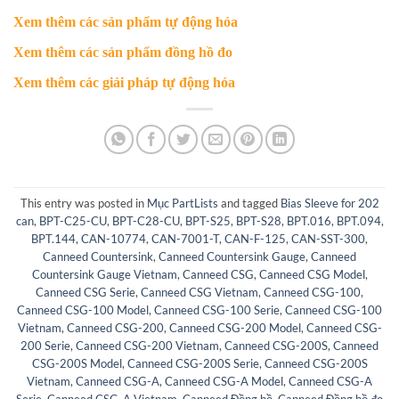
Xem thêm
các sản phẩm tự động hóa
Xem thêm
các sản phẩm đồng hồ đo
Xem thêm
các giải pháp tự động hóa
This entry was posted in
Mục PartLists
and tagged
Bias Sleeve for 202
can
,
BPT-C25-CU
,
BPT-C28-CU
,
BPT-S25
,
BPT-S28
,
BPT.016
,
BPT.094
,
BPT.144
,
CAN-10774
,
CAN-7001-T
,
CAN-F-125
,
CAN-SST-300
,
Canneed Countersink
,
Canneed Countersink Gauge
,
Canneed
Countersink Gauge Vietnam
,
Canneed CSG
,
Canneed CSG Model
,
Canneed CSG Serie
,
Canneed CSG Vietnam
,
Canneed CSG-100
,
Canneed CSG-100 Model
,
Canneed CSG-100 Serie
,
Canneed CSG-100
Vietnam
,
Canneed CSG-200
,
Canneed CSG-200 Model
,
Canneed CSG-
200 Serie
,
Canneed CSG-200 Vietnam
,
Canneed CSG-200S
,
Canneed
CSG-200S Model
,
Canneed CSG-200S Serie
,
Canneed CSG-200S
Vietnam
,
Canneed CSG-A
,
Canneed CSG-A Model
,
Canneed CSG-A
Serie
,
Canneed CSG-A Vietnam
,
Canneed Đồng hồ
,
Canneed Đồng hồ đo