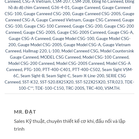
Canneed
,
CSG-A Vietnam
,
CSM-207
,
CSM-208
,
Đồng hồ Canneed
,
Đồng
hồ đo độ chìm Canneed
,
G36-4-01
,
Gauge Canneed
,
Gauge Canneed
CSG-100
,
Gauge Canneed CSG-200
,
Gauge Canneed CSG-200S
,
Gauge
Canneed CSG-A
,
Gauge Canneed Vietnam
,
Gauge CSG Canneed
,
Gauge
CSG-100
,
Gauge CSG-100 Canneed
,
Gauge CSG-200
,
Gauge CSG-200
Canneed
,
Gauge CSG-200S
,
Gauge CSG-200S Canneed
,
Gauge CSG-A
,
Gauge CSG-A Canneed
,
Gauge Model CSG-100
,
Gauge Model CSG-
200
,
Gauge Model CSG-200S
,
Gauge Model CSG-A
,
Gauge Vietnam
Canneed
,
Hallmag-220
,
L-100
,
Model Canneed CSG
,
Model Countersink
Gauge Canneed
,
MODEL CSG Canneed
,
Model CSG-100 Canneed
,
Model CSG-200 Canneed
,
Model CSG-200S Canneed
,
Model CSG-A
Canneed
,
PTG-100
,
PTT-400-C401
,
PTT-400-C502
,
Seam Sight VSM-
6C
,
Seam Sight-B
,
Seam Sight-C
,
Seam-X-Line-200
,
SERIE CSG
Canneed
,
SST-K32
,
SST-S20.8X25X20
,
SST-S22X25X20
,
STR.023
,
TDE-
100-C**
,
TDE-100-C150
,
TRC-200S
,
TRC-400
,
VSM.TH
.
MR. ĐẠT
Sales Kỹ thuật, chuyên thiết kế cơ khí, đấu nối và lập
trình