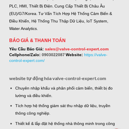
PLC, HMI, Thiết Bị Điện.
Cung Cấp Thiết Bị Châu Âu
(EU)/G7/Korea.
Tư Vấn Tích Hợp Hệ Thống Cảm Biến &
Điều Khiển, Hệ Thống Thu Thập Dữ Liệu, IoT System,
Water Analytics.
BÁO GIÁ & THANH TOÁN
Yêu Cầu Báo Giá:
sales@valve-control-expert.com
Cellphone/Zalo:
0903022087
Website:
https://valve-
control-expert.com/
website tự động hóa valve-control-expert.com
Chuyên nhập khẩu và phân phối cảm biến, thiết bị đo
lường và điều khiển.
Tích hợp hệ thống giám sát thu nhập dữ liệu, truyền
thông công nghiệp.
Thiết kế & lắp đặt hệ thống nhà thông minh trong công