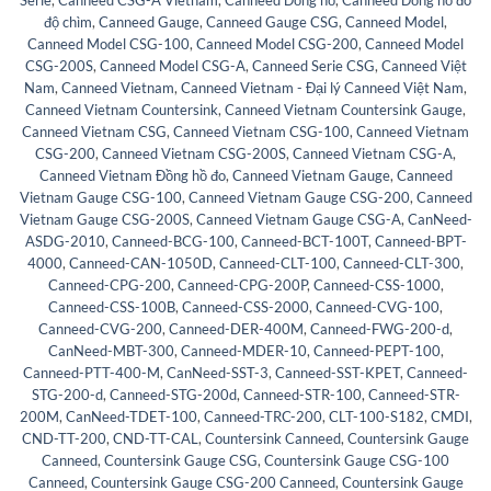
độ chìm
,
Canneed Gauge
,
Canneed Gauge CSG
,
Canneed Model
,
Canneed Model CSG-100
,
Canneed Model CSG-200
,
Canneed Model
CSG-200S
,
Canneed Model CSG-A
,
Canneed Serie CSG
,
Canneed Việt
Nam
,
Canneed Vietnam
,
Canneed Vietnam - Đại lý Canneed Việt Nam
,
Canneed Vietnam Countersink
,
Canneed Vietnam Countersink Gauge
,
Canneed Vietnam CSG
,
Canneed Vietnam CSG-100
,
Canneed Vietnam
CSG-200
,
Canneed Vietnam CSG-200S
,
Canneed Vietnam CSG-A
,
Canneed Vietnam Đồng hồ đo
,
Canneed Vietnam Gauge
,
Canneed
Vietnam Gauge CSG-100
,
Canneed Vietnam Gauge CSG-200
,
Canneed
Vietnam Gauge CSG-200S
,
Canneed Vietnam Gauge CSG-A
,
CanNeed-
ASDG-2010
,
Canneed-BCG-100
,
Canneed-BCT-100T
,
Canneed-BPT-
4000
,
Canneed-CAN-1050D
,
Canneed-CLT-100
,
Canneed-CLT-300
,
Canneed-CPG-200
,
Canneed-CPG-200P
,
Canneed-CSS-1000
,
Canneed-CSS-100B
,
Canneed-CSS-2000
,
Canneed-CVG-100
,
Canneed-CVG-200
,
Canneed-DER-400M
,
Canneed-FWG-200-d
,
CanNeed-MBT-300
,
Canneed-MDER-10
,
Canneed-PEPT-100
,
Canneed-PTT-400-M
,
CanNeed-SST-3
,
Canneed-SST-KPET
,
Canneed-
STG-200-d
,
Canneed-STG-200d
,
Canneed-STR-100
,
Canneed-STR-
200M
,
CanNeed-TDET-100
,
Canneed-TRC-200
,
CLT-100-S182
,
CMDI
,
CND-TT-200
,
CND-TT-CAL
,
Countersink Canneed
,
Countersink Gauge
Canneed
,
Countersink Gauge CSG
,
Countersink Gauge CSG-100
Canneed
,
Countersink Gauge CSG-200 Canneed
,
Countersink Gauge