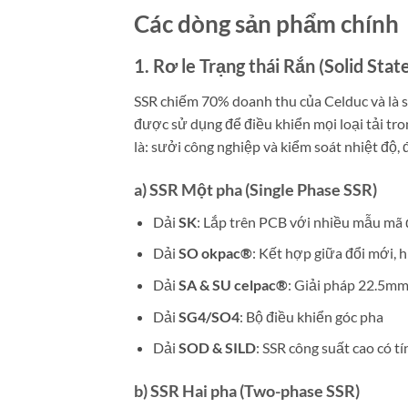
Các dòng sản phẩm chính
1. Rơ le Trạng thái Rắn (Solid Stat
SSR chiếm 70% doanh thu của Celduc và là sả
được sử dụng để điều khiển mọi loại tải tr
là: sưởi công nghiệp và kiểm soát nhiệt độ, 
a) SSR Một pha (Single Phase SSR)
Dải
SK
: Lắp trên PCB với nhiều mẫu mã
Dải
SO okpac®
: Kết hợp giữa đổi mới, h
Dải
SA & SU celpac®
: Giải pháp 22.5m
Dải
SG4/SO4
: Bộ điều khiển góc pha
Dải
SOD & SILD
: SSR công suất cao có 
b) SSR Hai pha (Two-phase SSR)