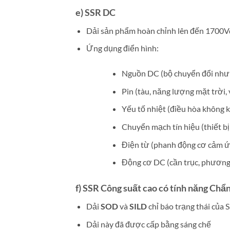
e) SSR DC
Dải sản phẩm hoàn chỉnh lên đến 1700V
Ứng dụng điển hình:
Nguồn DC (bộ chuyển đổi như ch
Pin (tàu, năng lượng mặt trời, v
Yếu tố nhiệt (điều hòa không khí
Chuyển mạch tín hiệu (thiết bị 
Điện từ (phanh động cơ cảm ứng
Động cơ DC (cần trục, phương t
f) SSR Công suất cao có tính năng Chẩ
Dải
SOD
và
SILD
chỉ báo trạng thái của 
Dải này đã được cấp bằng sáng chế