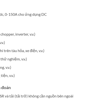
dc, 0-150A cho ứng dụng DC
opper, inverter, v.v.)
.v.)
 trên tàu hỏa, xe điện, v.v.)
thử nghiệm, v.v.)
, v.v.)
iện, v.v.)
n đoán
SSR và tải (tải trở) không cần nguồn bên ngoài