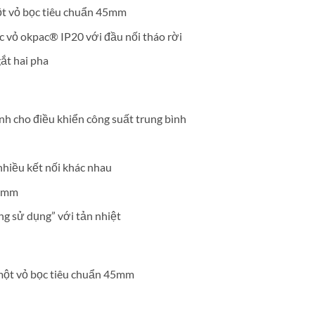
một vỏ bọc tiêu chuẩn 45mm
c vỏ okpac® IP20 với đầu nối tháo rời
ắt hai pha
ành cho điều khiển công suất trung bình
 nhiều kết nối khác nhau
45mm
ng sử dụng” với tản nhiệt
 một vỏ bọc tiêu chuẩn 45mm