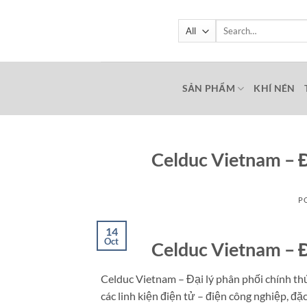
Skip
to
Search
for:
content
SẢN PHẨM
KHÍ NÉN
Celduc Vietnam – Đ
P
14
Oct
Celduc Vietnam – Đ
Celduc Vietnam – Đại lý phân phối chính th
các linh kiện điện tử – điện công nghiệp, đặ