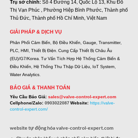
Trụ sở chính:
Số 4 Đường 14, Quốc Lộ 13, Khu Đô
Thị Vạn Phúc , Phường Hiệp Bình Phước, Thành phố
Thủ Đức, Thành phố Hồ Chí Minh, Việt Nam
GIẢI PHÁP & DỊCH VỤ
Phân Phối Cảm Biến, Bộ Điều Khiển, Gauge,
Transmitter,
PLC, HMI, Thiết Bị Điện.
Cung Cấp Thiết Bị Châu Âu
(EU)/G7/Korea.
Tư Vấn Tích Hợp Hệ Thống Cảm Biến &
Điều Khiển, Hệ Thống Thu Thập Dữ Liệu, IoT System,
Water Analytics.
BÁO GIÁ & THANH TOÁN
Yêu Cầu Báo Giá:
sales@valve-control-expert.com
Cellphone/Zalo:
0903022087
Website:
https://valve-
control-expert.com/
website tự động hóa valve-control-expert.com