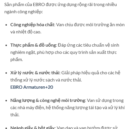
Sản phẩm của EBRO được ứng dụng rộng rãi trong nhiều
ngành công nghiệp:
Công nghiệp hóa chất
:
Van chịu được môi trường ăn mòn
và nhiệt độ cao.
Thực phẩm & đồ uống
:
Đáp ứng các tiêu chuẩn vệ sinh
nghiêm ngặt, phù hợp cho các quy trình sản xuất thực
phẩm.
Xử lý nước & nước thải
:
Giải pháp hiệu quả cho các hệ
thống xử lý nước sạch và nước thải.
EBRO Armaturen
EBRO Armaturen
EBRO Armaturen
+20
+20
+20
Năng lượng & công nghệ môi trường
:
Van sử dụng trong
các nhà máy điện, hệ thống năng lượng tái tạo và xử lý khí
thải.
Ngành giấy & bột giấy
:
Van dao và van bướm được sử