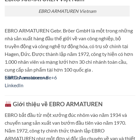
EBRO ARMATUREN Vietnam
EBRO ARMATUREN Gebr. Bröer GmbH là một trong những
nhà sản xuất hàng đầu thế giới về van công nghiệp, bộ
truyền động và công nghệ tự động hóa, có trụ sở chính tại
Hagen, Đức.
Được thành lập năm 1972, công ty hiện có hơn
1.000 nhân viên và mạng lưới hơn 30 chi nhánh toàn cầu,
cung cấp sản phẩm tại hơn 100 quốc gia
.
EBRO Armaturen
barthel-armaturen.de
EBRO Armaturen
+6
+6
+6
LinkedIn
Giới thiệu về EBRO ARMATUREN
EBRO bắt đầu từ một xưởng đúc nhôm vào năm 1934 và
chuyển sang sản xuất van bướm đầu tiên vào năm 1970.
Năm 1972, công ty chính thức thành lập EBRO
ARMATUREN như một đơn vị độc lập chuyên về van và thiết