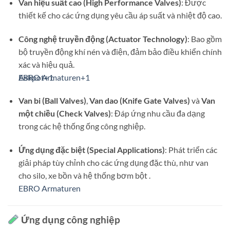
Van hiệu suất cao (High Performance Valves)
:
Được
thiết kế cho các ứng dụng yêu cầu áp suất và nhiệt độ cao.
Công nghệ truyền động (Actuator Technology)
:
Bao gồm
bộ truyền động khí nén và điện, đảm bảo điều khiển chính
xác và hiệu quả.
EBRO Armaturen
Askpot
+1
+1
Van bi (Ball Valves)
,
Van dao (Knife Gate Valves)
và
Van
một chiều (Check Valves)
:
Đáp ứng nhu cầu đa dạng
trong các hệ thống ống công nghiệp.
Ứng dụng đặc biệt (Special Applications)
:
Phát triển các
giải pháp tùy chỉnh cho các ứng dụng đặc thù, như van
cho silo, xe bồn và hệ thống bơm bột
.
EBRO Armaturen
Ứng dụng công nghiệp