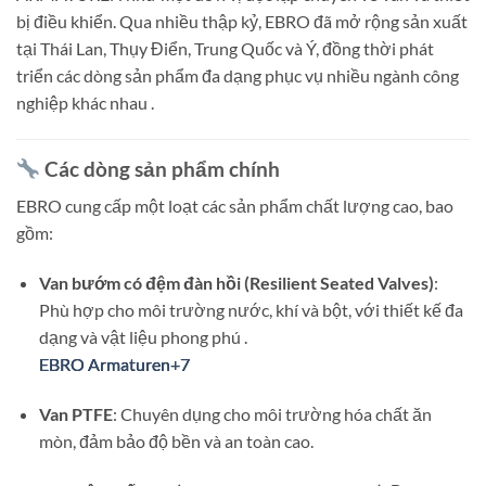
bị điều khiển.
Qua nhiều thập kỷ, EBRO đã mở rộng sản xuất
tại Thái Lan, Thụy Điển, Trung Quốc và Ý, đồng thời phát
triển các dòng sản phẩm đa dạng phục vụ nhiều ngành công
nghiệp khác nhau
.
Các dòng sản phẩm chính
EBRO cung cấp một loạt các sản phẩm chất lượng cao, bao
gồm:
Van bướm có đệm đàn hồi (Resilient Seated Valves)
:
Phù hợp cho môi trường nước, khí và bột, với thiết kế đa
dạng và vật liệu phong phú
.
EBRO Armaturen
EBRO Armaturen
EBRO Armaturen
+7
+7
+7
Van PTFE
:
Chuyên dụng cho môi trường hóa chất ăn
mòn, đảm bảo độ bền và an toàn cao.