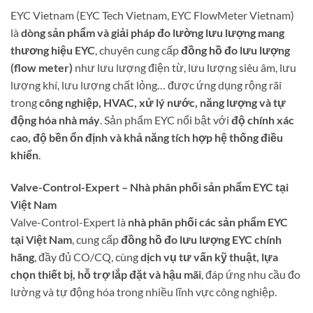
EYC Vietnam (EYC Tech Vietnam, EYC FlowMeter Vietnam)
là
dòng sản phẩm và giải pháp đo lường lưu lượng mang
thương hiệu EYC
, chuyên cung cấp
đồng hồ đo lưu lượng
(flow meter)
như lưu lượng điện từ, lưu lượng siêu âm, lưu
lượng khí, lưu lượng chất lỏng… được ứng dụng rộng rãi
trong
công nghiệp, HVAC, xử lý nước, năng lượng và tự
động hóa nhà máy
. Sản phẩm EYC nổi bật với
độ chính xác
cao, độ bền ổn định và khả năng tích hợp hệ thống điều
khiển
.
Valve-Control-Expert – Nhà phân phối sản phẩm EYC tại
Việt Nam
Valve-Control-Expert là
nhà phân phối các sản phẩm EYC
tại Việt Nam
, cung cấp
đồng hồ đo lưu lượng EYC chính
hãng
, đầy đủ CO/CQ, cùng
dịch vụ tư vấn kỹ thuật, lựa
chọn thiết bị, hỗ trợ lắp đặt và hậu mãi
, đáp ứng nhu cầu đo
lường và tự động hóa trong nhiều lĩnh vực công nghiệp.