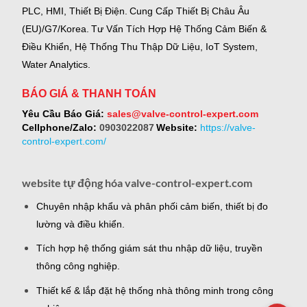
PLC, HMI, Thiết Bị Điện.
Cung Cấp Thiết Bị Châu Âu
(EU)/G7/Korea.
Tư Vấn Tích Hợp Hệ Thống Cảm Biến &
Điều Khiển, Hệ Thống Thu Thập Dữ Liệu, IoT System,
Water Analytics.
BÁO GIÁ & THANH TOÁN
Yêu Cầu Báo Giá:
sales@valve-control-expert.com
Cellphone/Zalo:
0903022087
Website:
https://valve-
control-expert.com/
website tự động hóa valve-control-expert.com
Chuyên nhập khẩu và phân phối cảm biến, thiết bị đo
lường và điều khiển.
Tích hợp hệ thống giám sát thu nhập dữ liệu, truyền
thông công nghiệp.
Thiết kế & lắp đặt hệ thống nhà thông minh trong công