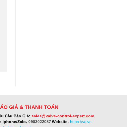
ÁO GIÁ & THANH TOÁN
êu Cầu Báo Giá:
sales@valve-control-expert.com
ellphone/Zalo:
0903022087
Website:
https://valve-