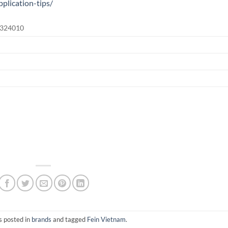
pplication-tips/
04324010
s posted in
brands
and tagged
Fein Vietnam
.