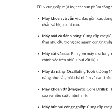
FEIN cung cấp một loạt các sản phẩm công 
Máy khoan và vặn vít
:
Bao gồm các dòng 
chắn và hiệu suất cao.
Máy mài và đánh bóng
:
Cung cấp các giả
ứng nhu cầu trong các ngành công nghiệp
Máy cắt và cưa
:
Bao gồm máy cưa lọng, m
chính xác trên nhiều loại vật liệu.
Máy đa năng (Oscillating Tools)
:
Dòng Mu
năng như cắt, mài, chà nhám và cạo, thíc
Máy khoan từ (Magnetic Core Drills)
:
T
cao và hiệu suất mạnh mẽ.
Máy hút bụi công nghiệp
:
Cung cấp các g