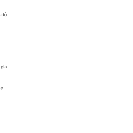
à độ
:
 gia
áp