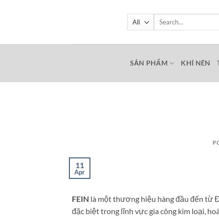
Skip
to
Search
for:
content
SẢN PHẨM
KHÍ NÉN
P
11
Apr
FEIN
là một thương hiệu hàng đầu đến từ Đứ
đặc biệt trong lĩnh vực gia công kim loại, 