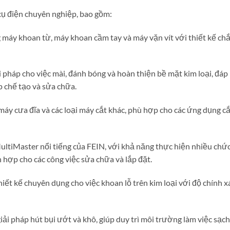
cụ điện chuyên nghiệp, bao gồm:
máy khoan từ, máy khoan cầm tay và máy vặn vít với thiết kế ch
i pháp cho việc mài, đánh bóng và hoàn thiện bề mặt kim loại, đáp
 chế tạo và sửa chữa.
áy cưa đĩa và các loại máy cắt khác, phù hợp cho các ứng dụng cắ
ltiMaster nổi tiếng của FEIN, với khả năng thực hiện nhiều chứ
h hợp cho các công việc sửa chữa và lắp đặt.
hiết kế chuyên dụng cho việc khoan lỗ trên kim loại với độ chính x
iải pháp hút bụi ướt và khô, giúp duy trì môi trường làm việc sạch