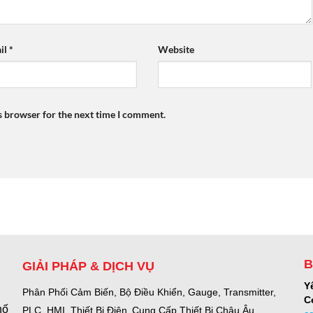
il
*
Website
s browser for the next time I comment.
B
GIẢI PHÁP & DỊCH VỤ
Y
Phân Phối Cảm Biến, Bộ Điều Khiển, Gauge,
Transmitter,
C
hố
PLC, HMI, Thiết Bị Điện.
Cung Cấp Thiết Bị Châu Âu