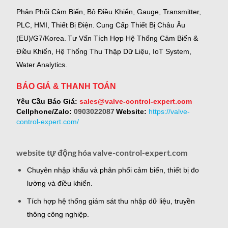
Phân Phối Cảm Biến, Bộ Điều Khiển, Gauge,
Transmitter,
PLC, HMI, Thiết Bị Điện.
Cung Cấp Thiết Bị Châu Âu
(EU)/G7/Korea.
Tư Vấn Tích Hợp Hệ Thống Cảm Biến &
Điều Khiển, Hệ Thống Thu Thập Dữ Liệu, IoT System,
Water Analytics.
BÁO GIÁ & THANH TOÁN
Yêu Cầu Báo Giá:
sales@valve-control-expert.com
Cellphone/Zalo:
0903022087
Website:
https://valve-
control-expert.com/
website tự động hóa valve-control-expert.com
Chuyên nhập khẩu và phân phối cảm biến, thiết bị đo
lường và điều khiển.
Tích hợp hệ thống giám sát thu nhập dữ liệu, truyền
thông công nghiệp.