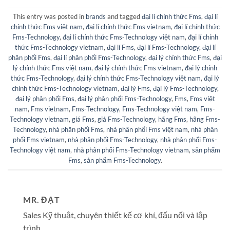
This entry was posted in
brands
and tagged
đại lí chính thức Fms
,
đại lí
chính thức Fms việt nam
,
đại lí chính thức Fms vietnam
,
đại lí chính thức
Fms-Technology
,
đại lí chính thức Fms-Technology việt nam
,
đại lí chính
thức Fms-Technology vietnam
,
đại lí Fms
,
đại lí Fms-Technology
,
đại lí
phân phối Fms
,
đại lí phân phối Fms-Technology
,
đại lý chính thức Fms
,
đại
lý chính thức Fms việt nam
,
đại lý chính thức Fms vietnam
,
đại lý chính
thức Fms-Technology
,
đại lý chính thức Fms-Technology việt nam
,
đại lý
chính thức Fms-Technology vietnam
,
đại lý Fms
,
đại lý Fms-Technology
,
đại lý phân phối Fms
,
đại lý phân phối Fms-Technology
,
Fms
,
Fms việt
nam
,
Fms vietnam
,
Fms-Technology
,
Fms-Technology việt nam
,
Fms-
Technology vietnam
,
giá Fms
,
giá Fms-Technology
,
hãng Fms
,
hãng Fms-
Technology
,
nhà phân phối Fms
,
nhà phân phối Fms việt nam
,
nhà phân
phối Fms vietnam
,
nhà phân phối Fms-Technology
,
nhà phân phối Fms-
Technology việt nam
,
nhà phân phối Fms-Technology vietnam
,
sản phẩm
Fms
,
sản phẩm Fms-Technology
.
MR. ĐẠT
Sales Kỹ thuật, chuyên thiết kế cơ khí, đấu nối và lập
trình