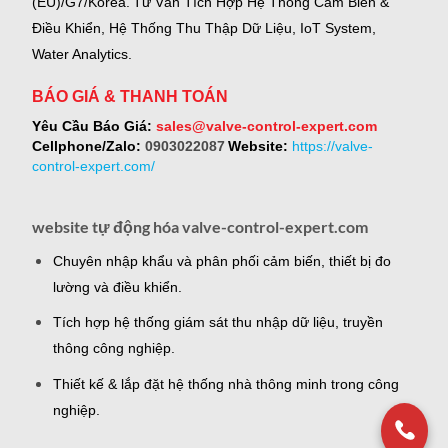
(EU)/G7/Korea.
Tư Vấn Tích Hợp Hệ Thống Cảm Biến &
Điều Khiển, Hệ Thống Thu Thập Dữ Liệu, IoT System,
Water Analytics.
BÁO GIÁ & THANH TOÁN
Yêu Cầu Báo Giá:
sales@valve-control-expert.com
Cellphone/Zalo:
0903022087
Website:
https://valve-
control-expert.com/
website tự động hóa valve-control-expert.com
Chuyên nhập khẩu và phân phối cảm biến, thiết bị đo
lường và điều khiển.
Tích hợp hệ thống giám sát thu nhập dữ liệu, truyền
thông công nghiệp.
Thiết kế & lắp đặt hệ thống nhà thông minh trong công
nghiệp.