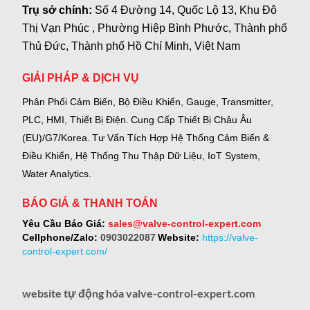
Trụ sở chính:
Số 4 Đường 14, Quốc Lộ 13, Khu Đô
Thị Vạn Phúc , Phường Hiệp Bình Phước, Thành phố
Thủ Đức, Thành phố Hồ Chí Minh, Việt Nam
GIẢI PHÁP & DỊCH VỤ
Phân Phối Cảm Biến, Bộ Điều Khiển, Gauge,
Transmitter,
PLC, HMI, Thiết Bị Điện.
Cung Cấp Thiết Bị Châu Âu
(EU)/G7/Korea.
Tư Vấn Tích Hợp Hệ Thống Cảm Biến &
Điều Khiển, Hệ Thống Thu Thập Dữ Liệu, IoT System,
Water Analytics.
BÁO GIÁ & THANH TOÁN
Yêu Cầu Báo Giá:
sales@valve-control-expert.com
Cellphone/Zalo:
0903022087
Website:
https://valve-
control-expert.com/
website tự động hóa valve-control-expert.com