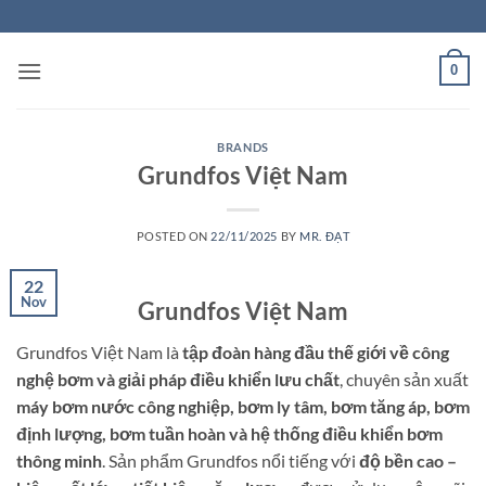
Skip
to
content
0
BRANDS
Grundfos Việt Nam
POSTED ON
22/11/2025
BY
MR. ĐẠT
22
Nov
Grundfos Việt Nam
Grundfos Việt Nam là
tập đoàn hàng đầu thế giới về công
nghệ bơm và giải pháp điều khiển lưu chất
, chuyên sản xuất
máy bơm nước công nghiệp, bơm ly tâm, bơm tăng áp, bơm
định lượng, bơm tuần hoàn và hệ thống điều khiển bơm
thông minh
. Sản phẩm Grundfos nổi tiếng với
độ bền cao –