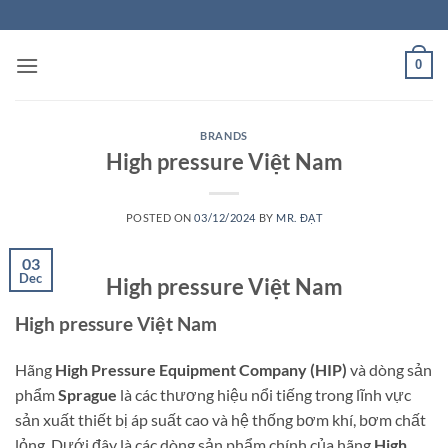
Skip
to
content
0
BRANDS
High pressure Việt Nam
POSTED ON
03/12/2024
BY
MR. ĐẠT
03
Dec
High pressure Việt Nam
High pressure Việt Nam
Hãng
High Pressure Equipment Company (HIP)
và dòng sản
phẩm
Sprague
là các thương hiệu nổi tiếng trong lĩnh vực
sản xuất thiết bị áp suất cao và hệ thống bơm khí, bơm chất
lỏng. Dưới đây là các dòng sản phẩm chính của hãng
High