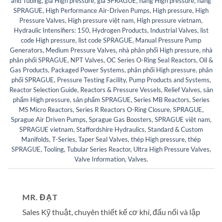
and Tubing
,
giá High pressure
,
giá SPRAGUE
,
hãng High pressure
,
hãng
SPRAGUE
,
High Performance Air-Driven Pumps
,
High pressure
,
High
Pressure Valves
,
High pressure việt nam
,
High pressure vietnam
,
Hydraulic Intensifiers: 150
,
Hydrogen Products
,
Industrial Valves
,
list
code High pressure
,
list code SPRAGUE
,
Manual Pressure Pump
Generators
,
Medium Pressure Valves
,
nhà phân phối High pressure
,
nhà
phân phối SPRAGUE
,
NPT Valves
,
OC Series O-Ring Seal Reactors
,
Oil &
Gas Products
,
Packaged Power Systems
,
phân phối High pressure
,
phân
phối SPRAGUE
,
Pressure Testing Facility
,
Pump Products and Systems
,
Reactor Selection Guide
,
Reactors & Pressure Vessels
,
Relief Valves
,
sản
phẩm High pressure
,
sản phẩm SPRAGUE
,
Series MB Reactors
,
Series
MS Micro Reactors
,
Series R Reactors O-Ring Closure
,
SPRAGUE
,
Sprague Air Driven Pumps
,
Sprague Gas Boosters
,
SPRAGUE việt nam
,
SPRAGUE vietnam
,
Staffordshire Hydraulics
,
Standard & Custom
Manifolds
,
T-Series
,
Taper Seal Valves
,
thép High pressure
,
thép
SPRAGUE
,
Tooling
,
Tubular Series Reactor
,
Ultra High Pressure Valves
,
Valve Information
,
Valves
.
MR. ĐẠT
Sales Kỹ thuật, chuyên thiết kế cơ khí, đấu nối và lập