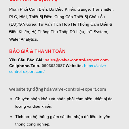
Phân Phối Cảm Biến, Bộ Điều Khiển, Gauge,
Transmitter,
PLC, HMI, Thiết Bị Điện.
Cung Cấp Thiết Bị Châu Âu
(EU)/G7/Korea.
Tư Vấn Tích Hợp Hệ Thống Cảm Biến &
Điều Khiển, Hệ Thống Thu Thập Dữ Liệu, IoT System,
Water Analytics.
BÁO GIÁ & THANH TOÁN
Yêu Cầu Báo Giá:
sales@valve-control-expert.com
Cellphone/Zalo:
0903022087
Website:
https://valve-
control-expert.com/
website tự động hóa valve-control-expert.com
Chuyên nhập khẩu và phân phối cảm biến, thiết bị đo
lường và điều khiển.
Tích hợp hệ thống giám sát thu nhập dữ liệu, truyền
thông công nghiệp.