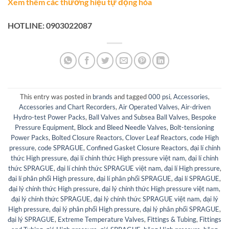
Xem thêm các thương hiệu tự động hóa
HOTLINE: 0903022087
This entry was posted in
brands
and tagged
000 psi
,
Accessories
,
Accessories and Chart Recorders
,
Air Operated Valves
,
Air-driven
Hydro-test Power Packs
,
Ball Valves and Subsea Ball Valves
,
Bespoke
Pressure Equipment
,
Block and Bleed Needle Valves
,
Bolt-tensioning
Power Packs
,
Bolted Closure Reactors
,
Clover Leaf Reactors
,
code High
pressure
,
code SPRAGUE
,
Confined Gasket Closure Reactors
,
đại lí chính
thức High pressure
,
đại lí chính thức High pressure việt nam
,
đại lí chính
thức SPRAGUE
,
đại lí chính thức SPRAGUE việt nam
,
đại lí High pressure
,
đại lí phân phối High pressure
,
đại lí phân phối SPRAGUE
,
đại lí SPRAGUE
,
đại lý chính thức High pressure
,
đại lý chính thức High pressure việt nam
,
đại lý chính thức SPRAGUE
,
đại lý chính thức SPRAGUE việt nam
,
đại lý
High pressure
,
đại lý phân phối High pressure
,
đại lý phân phối SPRAGUE
,
đại lý SPRAGUE
,
Extreme Temperature Valves
,
Fittings & Tubing
,
Fittings