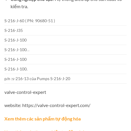
kiểm tra.
S-216-J-60 ( PN: 90680-51 )
S-216-J35
S-216-J-100
S-216-J-100. .
S-216-J-100
S-216-J-100.
p/n :s-216-13 của Pumps S-216-J-20
valve-control-expert
website: https://valve-control-expert.com/
Xem thêm các sản phẩm tự động hóa