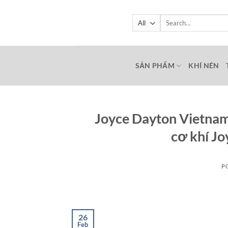
Skip
to
Search
for:
content
SẢN PHẨM
KHÍ NÉN
Joyce Dayton Vietnam 
cơ khí Jo
P
26
Feb