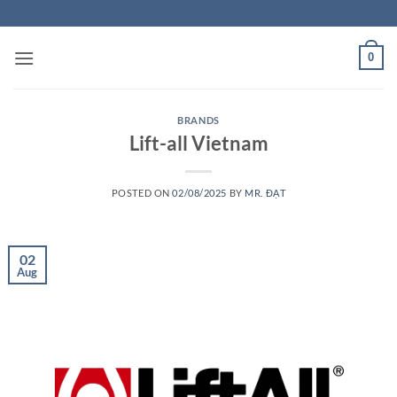
Skip
to
content
0
BRANDS
Lift-all Vietnam
POSTED ON
02/08/2025
BY
MR. ĐẠT
02
Aug