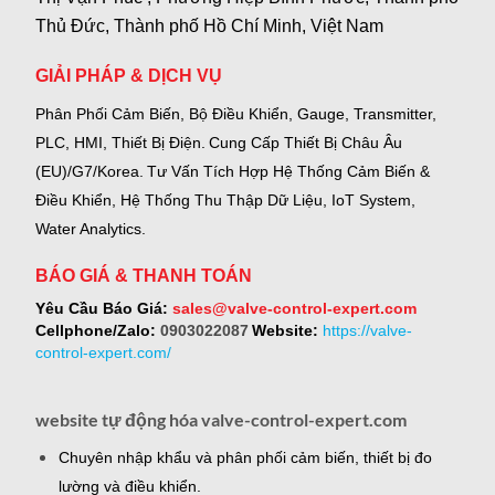
Thủ Đức, Thành phố Hồ Chí Minh, Việt Nam
GIẢI PHÁP & DỊCH VỤ
Phân Phối Cảm Biến, Bộ Điều Khiển, Gauge,
Transmitter,
PLC, HMI, Thiết Bị Điện.
Cung Cấp Thiết Bị Châu Âu
(EU)/G7/Korea.
Tư Vấn Tích Hợp Hệ Thống Cảm Biến &
Điều Khiển, Hệ Thống Thu Thập Dữ Liệu, IoT System,
Water Analytics.
BÁO GIÁ & THANH TOÁN
Yêu Cầu Báo Giá:
sales@valve-control-expert.com
Cellphone/Zalo:
0903022087
Website:
https://valve-
control-expert.com/
website tự động hóa valve-control-expert.com
Chuyên nhập khẩu và phân phối cảm biến, thiết bị đo
lường và điều khiển.