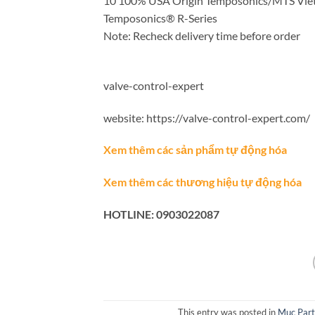
10 100% USA Origin Temposonics/MTS 
Temposonics® R-Series
Note: Recheck delivery time before order
valve-control-expert
website: https://valve-control-expert.com/
Xem thêm các sản phẩm tự động hóa
Xem thêm các thương hiệu tự động hóa
HOTLINE: 0903022087
This entry was posted in
Mục Part