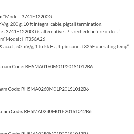
am “Model : 3741F12200G
g, 200 g, 10 ft integral cable, pigtail termination.
 . 3741F12200G is alternative . Pls recheck before order . “
nam”Model : HT356A26
® accel., 50 mV/g, 1 to 5k Hz, 4-pin conn. +325F operating temp”
 Vietnam Code: RH5MA0160M01P201S1012B6
ietnam Code: RH5MA0260M01P201S1012B6
Vietnam Code: RH5MA0280M01P201S1012B6
ietnam Code: RH5MA0350M01P201S1012B6