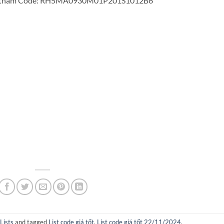
Vietnam Code: RH5MA0930M01P201S1012B6
Lists
and tagged
List code giá tốt
,
List code giá tốt 22/11/2024
.