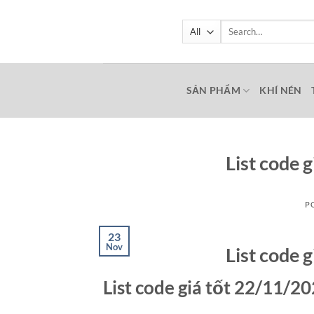
Skip
to
Search
for:
content
SẢN PHẨM
KHÍ NÉN
List code g
P
23
Nov
List code g
List code giá tốt 22/11/20