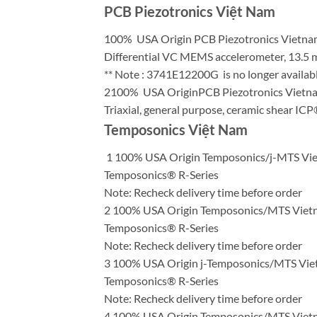
PCB Piezotronics Việt Nam
100% USA Origin PCB Piezotronics Vietn
Differential VC MEMS accelerometer, 13.5 mV/
** Note : 3741E12200G is no longer available
2100% USA OriginPCB Piezotronics Viet
Triaxial, general purpose, ceramic shear ICP
Temposonics Việt Nam
1 100% USA Origin Temposonics/j-MTS
Temposonics® R-Series
Note: Recheck delivery time before order
2 100% USA Origin Temposonics/MTS V
Temposonics® R-Series
Note: Recheck delivery time before order
3 100% USA Origin j-Temposonics/MTS 
Temposonics® R-Series
Note: Recheck delivery time before order
4 100% USA Origin Temposonics/MTS V