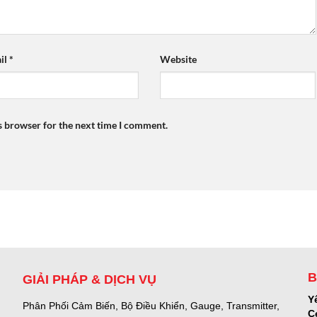
il
*
Website
s browser for the next time I comment.
B
GIẢI PHÁP & DỊCH VỤ
Y
Phân Phối Cảm Biến, Bộ Điều Khiển, Gauge,
Transmitter,
C