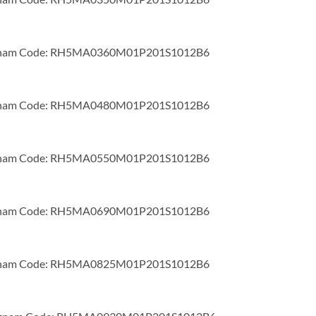
ietnam Code: RH5MA0360M01P201S1012B6
ietnam Code: RH5MA0480M01P201S1012B6
ietnam Code: RH5MA0550M01P201S1012B6
ietnam Code: RH5MA0690M01P201S1012B6
ietnam Code: RH5MA0825M01P201S1012B6