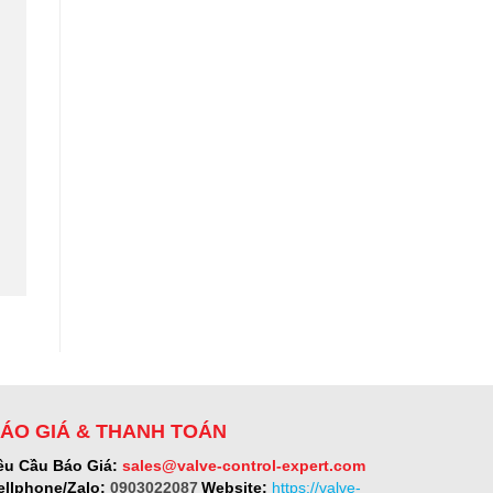
ÁO GIÁ & THANH TOÁN
êu Cầu Báo Giá:
sales@valve-control-expert.com
ellphone/Zalo:
0903022087
Website:
https://valve-