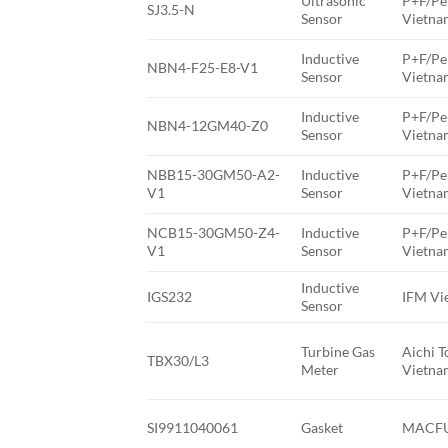
Ultrasonic
P+F/Pe
SJ3.5-N
Sensor
Vietna
Inductive
P+F/Pe
NBN4-F25-E8-V1
Sensor
Vietna
Inductive
P+F/Pe
NBN4-12GM40-Z0
Sensor
Vietna
NBB15-30GM50-A2-
Inductive
P+F/Pe
V1
Sensor
Vietna
NCB15-30GM50-Z4-
Inductive
P+F/Pe
V1
Sensor
Vietna
Inductive
IGS232
IFM Vi
Sensor
Turbine Gas
Aichi T
TBX30/L3
Meter
Vietna
SI9911040061
Gasket
MACFU