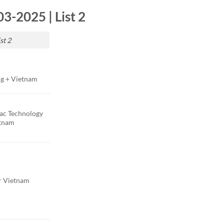
3-2025 | List 2
st 2
ng + Vietnam
c Technology
etnam
 Vietnam