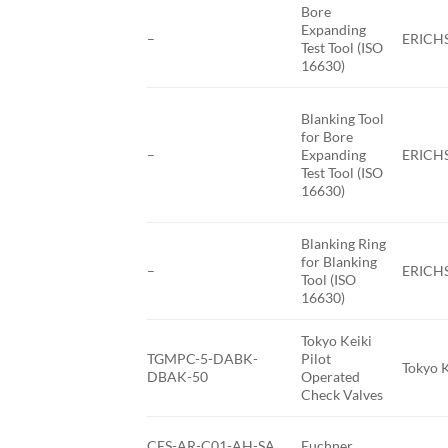
Bore
Expanding
–
ERICH
Test Tool (ISO
16630)
Blanking Tool
for Bore
–
Expanding
ERICH
Test Tool (ISO
16630)
Blanking Ring
for Blanking
–
ERICH
Tool (ISO
16630)
Tokyo Keiki
TGMPC-5-DABK-
Pilot
Tokyo 
DBAK-50
Operated
Check Valves
CES-AR-C01-AH-SA
Euchner