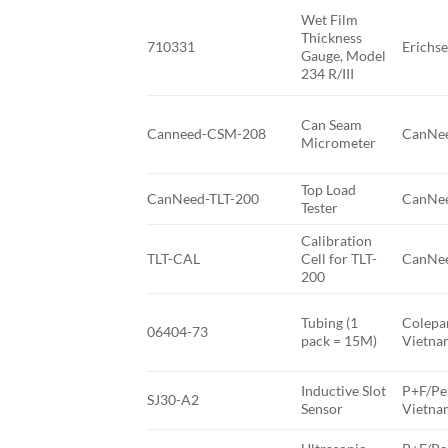
Wet Film
Thickness
710331
Erichs
Gauge, Model
234 R/III
Can Seam
Canneed-CSM-208
CanNee
Micrometer
Top Load
CanNeed-TLT-200
CanNee
Tester
Calibration
TLT-CAL
Cell for TLT-
CanNee
200
Tubing (1
Colepa
06404-73
pack = 15M)
Vietna
Inductive Slot
P+F/Pe
SJ30-A2
Sensor
Vietna