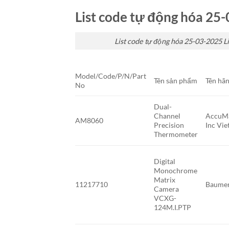
List code tự động hóa 25-0
List code tự động hóa 25-03-2025 Li
Model/Code/P/N/Part
Tên sản phẩm
Tên hã
No
Dual-
Channel
AccuMa
AM8060
Precision
Inc Vi
Thermometer
Digital
Monochrome
Matrix
11217710
Baumer
Camera
VCXG-
124M.I.PTP