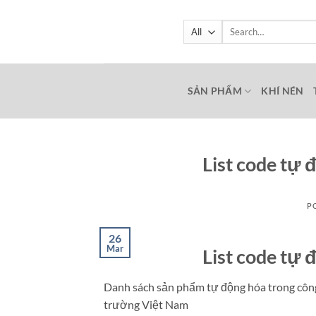
Skip
to
Search
for:
content
SẢN PHẨM
KHÍ NÉN
List code tự 
P
26
Mar
List code tự 
Danh sách sản phẩm tự động hóa trong công 
trường Việt Nam