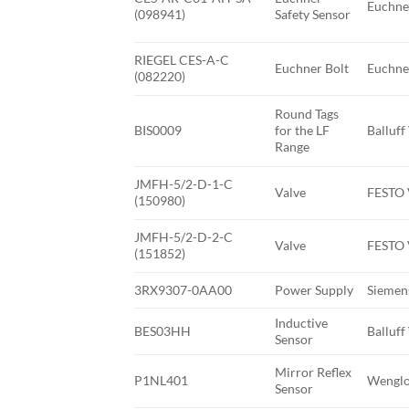
Euchne
(098941)
Safety Sensor
RIEGEL CES-A-C
Euchner Bolt
Euchne
(082220)
Round Tags
BIS0009
for the LF
Balluff
Range
JMFH-5/2-D-1-C
Valve
FESTO 
(150980)
JMFH-5/2-D-2-C
Valve
FESTO 
(151852)
3RX9307-0AA00
Power Supply
Siemen
Inductive
BES03HH
Balluff
Sensor
Mirror Reflex
P1NL401
Wenglo
Sensor