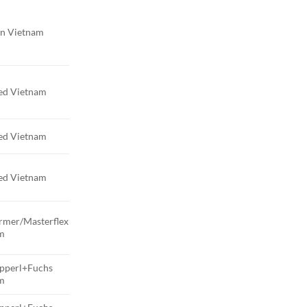
en Vietnam
d Vietnam
d Vietnam
d Vietnam
rmer/Masterflex
m
pperl+Fuchs
m