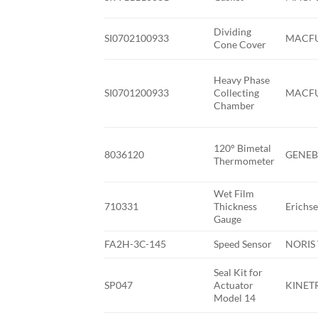
Dividing
SI0702100933
MACFU
Cone Cover
Heavy Phase
SI0701200933
Collecting
MACFU
Chamber
120° Bimetal
8036120
GENEB
Thermometer
Wet Film
710331
Thickness
Erichs
Gauge
FA2H-3C-145
Speed Sensor
NORIS 
Seal Kit for
SP047
Actuator
KINET
Model 14