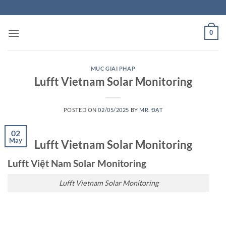
Skip
to
content
0
MUC GIAI PHAP
Lufft Vietnam Solar Monitoring
POSTED ON
02/05/2025
BY
MR. ĐẠT
02
May
Lufft Vietnam Solar Monitoring
Lufft Việt Nam Solar Monitoring
Lufft Vietnam Solar Monitoring