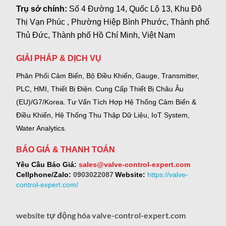
Trụ sở chính:
Số 4 Đường 14, Quốc Lộ 13, Khu Đô
Thị Vạn Phúc , Phường Hiệp Bình Phước, Thành phố
Thủ Đức, Thành phố Hồ Chí Minh, Việt Nam
GIẢI PHÁP & DỊCH VỤ
Phân Phối Cảm Biến, Bộ Điều Khiển, Gauge,
Transmitter,
PLC, HMI, Thiết Bị Điện.
Cung Cấp Thiết Bị Châu Âu
(EU)/G7/Korea.
Tư Vấn Tích Hợp Hệ Thống Cảm Biến &
Điều Khiển, Hệ Thống Thu Thập Dữ Liệu, IoT System,
Water Analytics.
BÁO GIÁ & THANH TOÁN
Yêu Cầu Báo Giá:
sales@valve-control-expert.com
Cellphone/Zalo:
0903022087
Website:
https://valve-
control-expert.com/
website tự động hóa valve-control-expert.com