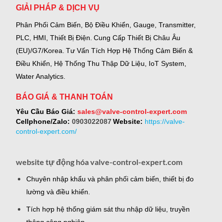
GIẢI PHÁP & DỊCH VỤ
Phân Phối Cảm Biến, Bộ Điều Khiển, Gauge,
Transmitter,
PLC, HMI, Thiết Bị Điện.
Cung Cấp Thiết Bị Châu Âu
(EU)/G7/Korea.
Tư Vấn Tích Hợp Hệ Thống Cảm Biến &
Điều Khiển, Hệ Thống Thu Thập Dữ Liệu, IoT System,
Water Analytics.
BÁO GIÁ & THANH TOÁN
Yêu Cầu Báo Giá:
sales@valve-control-expert.com
Cellphone/Zalo:
0903022087
Website:
https://valve-
control-expert.com/
website tự động hóa valve-control-expert.com
Chuyên nhập khẩu và phân phối cảm biến, thiết bị đo
lường và điều khiển.
Tích hợp hệ thống giám sát thu nhập dữ liệu, truyền