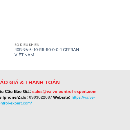
BỘ ĐIỀU KHIỂN
BỘ ĐIỀU KHIỂN
40B-96-5-10-RR-R0-0-0-1 GEFRAN
00505520 Erhardt-l
VIỆT NAM
ÁO GIÁ & THANH TOÁN
êu Cầu Báo Giá:
sales@valve-control-expert.com
ellphone/Zalo:
0903022087
Website:
https://valve-
ontrol-expert.com/