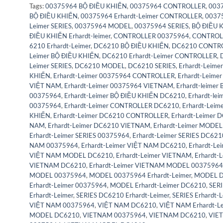
Tags:
00375964 BỘ ĐIỀU KHIỂN
,
00375964 CONTROLLER
,
0037
BỘ ĐIỀU KHIỂN
,
00375964 Erhardt-Leimer CONTROLLER
,
00375
Leimer SERIES
,
00375964 MODEL
,
00375964 SERIES
,
BỘ ĐIỀU 
ĐIỀU KHIỂN Erhardt-leimer
,
CONTROLLER 00375964
,
CONTROL
6210 Erhardt-Leimer
,
DC6210 BỘ ĐIỀU KHIỂN
,
DC6210 CONTR
Leimer BỘ ĐIỀU KHIỂN
,
DC6210 Erhardt-Leimer CONTROLLER
,
Leimer SERIES
,
DC6210 MODEL
,
DC6210 SERIES
,
Erhardt-Leime
KHIỂN
,
Erhardt-Leimer 00375964 CONTROLLER
,
Erhardt-Leime
VIỆT NAM
,
Erhardt-Leimer 00375964 VIETNAM
,
Erhardt-leimer
00375964
,
Erhardt-Leimer BỘ ĐIỀU KHIỂN DC6210
,
Erhardt-le
00375964
,
Erhardt-Leimer CONTROLLER DC6210
,
Erhardt-Leim
KHIỂN
,
Erhardt-Leimer DC6210 CONTROLLER
,
Erhardt-Leimer 
NAM
,
Erhardt-Leimer DC6210 VIETNAM
,
Erhardt-Leimer MODE
Erhardt-Leimer SERIES 00375964
,
Erhardt-Leimer SERIES DC621
NAM 00375964
,
Erhardt-Leimer VIỆT NAM DC6210
,
Erhardt-L
VIỆT NAM MODEL DC6210
,
Erhardt-Leimer VIETNAM
,
Erhardt-
VIETNAM DC6210
,
Erhardt-Leimer VIETNAM MODEL 00375964
MODEL 00375964
,
MODEL 00375964 Erhardt-Leimer
,
MODEL 
Erhardt-Leimer 00375964
,
MODEL Erhardt-Leimer DC6210
,
SER
Erhardt-Leimer
,
SERIES DC6210 Erhardt-Leimer
,
SERIES Erhardt-
VIỆT NAM 00375964
,
VIỆT NAM DC6210
,
VIỆT NAM Erhardt-L
MODEL DC6210
,
VIETNAM 00375964
,
VIETNAM DC6210
,
VIET