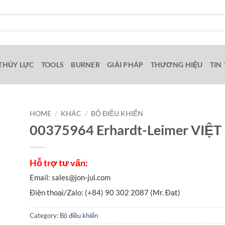
THỦY LỰC
TOOLS
BURNER
GIẢI PHÁP
THƯƠNG HIỆU
TIN
HOME
/
KHÁC
/
BỘ ĐIỀU KHIỂN
00375964 Erhardt-Leimer VIỆ
Category:
Bộ điều khiển