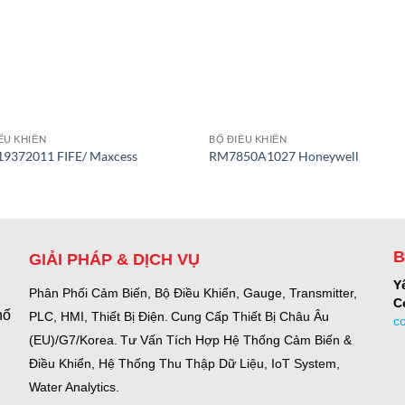
ỀU KHIỂN
BỘ ĐIỀU KHIỂN
19372011 FIFE/ Maxcess
RM7850A1027 Honeywell
B
GIẢI PHÁP & DỊCH VỤ
Y
Phân Phối Cảm Biến, Bộ Điều Khiển, Gauge,
Transmitter,
C
hố
PLC, HMI, Thiết Bị Điện.
Cung Cấp Thiết Bị Châu Âu
c
(EU)/G7/Korea.
Tư Vấn Tích Hợp Hệ Thống Cảm Biến &
Điều Khiển, Hệ Thống Thu Thập Dữ Liệu, IoT System,
Water Analytics.