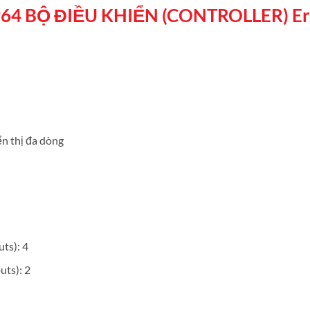
5964 BỘ ĐIỀU KHIỂN (CONTROLLER) E
n thị đa dòng
ts): 4
ts): 2