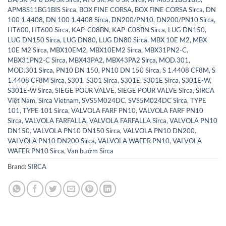
APM8S11BG1BIS Sirca
,
BOX FINE CORSA
,
BOX FINE CORSA Sirca
,
DN
100 1.4408
,
DN 100 1.4408 Sirca
,
DN200/PN10
,
DN200/PN10 Sirca
,
HT600
,
HT600 Sirca
,
KAP-C08BN
,
KAP-C08BN Sirca
,
LUG DN150
,
LUG DN150 Sirca
,
LUG DN80
,
LUG DN80 Sirca
,
MBX 10E M2
,
MBX
10E M2 Sirca
,
MBX10EM2
,
MBX10EM2 Sirca
,
MBX31PN2-C
,
MBX31PN2-C Sirca
,
MBX43PA2
,
MBX43PA2 Sirca
,
MOD.301
,
MOD.301 Sirca
,
PN10 DN 150
,
PN10 DN 150 Sirca
,
S 1.4408 CF8M
,
S
1.4408 CF8M Sirca
,
S301
,
S301 Sirca
,
S301E
,
S301E Sirca
,
S301E-W
,
S301E-W Sirca
,
SIEGE POUR VALVE
,
SIEGE POUR VALVE Sirca
,
SIRCA
Việt Nam
,
Sirca Vietnam
,
SVS5M024DC
,
SVS5M024DC Sirca
,
TYPE
101
,
TYPE 101 Sirca
,
VALVOLA FARF PN10
,
VALVOLA FARF PN10
Sirca
,
VALVOLA FARFALLA
,
VALVOLA FARFALLA Sirca
,
VALVOLA PN10
DN150
,
VALVOLA PN10 DN150 Sirca
,
VALVOLA PN10 DN200
,
VALVOLA PN10 DN200 Sirca
,
VALVOLA WAFER PN10
,
VALVOLA
WAFER PN10 Sirca
,
Van bướm Sirca
Brand:
SIRCA