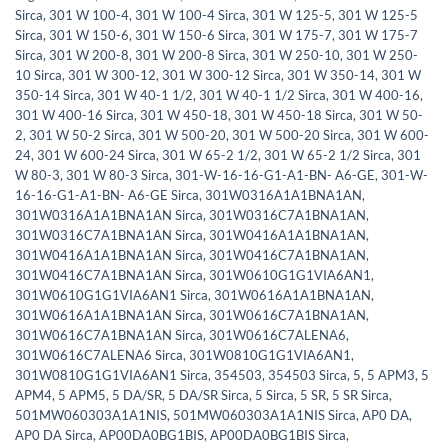
Sirca
,
301 W 100-4
,
301 W 100-4 Sirca
,
301 W 125-5
,
301 W 125-5
Sirca
,
301 W 150-6
,
301 W 150-6 Sirca
,
301 W 175-7
,
301 W 175-7
Sirca
,
301 W 200-8
,
301 W 200-8 Sirca
,
301 W 250-10
,
301 W 250-
10 Sirca
,
301 W 300-12
,
301 W 300-12 Sirca
,
301 W 350-14
,
301 W
350-14 Sirca
,
301 W 40-1 1/2
,
301 W 40-1 1/2 Sirca
,
301 W 400-16
,
301 W 400-16 Sirca
,
301 W 450-18
,
301 W 450-18 Sirca
,
301 W 50-
2
,
301 W 50-2 Sirca
,
301 W 500-20
,
301 W 500-20 Sirca
,
301 W 600-
24
,
301 W 600-24 Sirca
,
301 W 65-2 1/2
,
301 W 65-2 1/2 Sirca
,
301
W 80-3
,
301 W 80-3 Sirca
,
301-W-16-16-G1-A1-BN- A6-GE
,
301-W-
16-16-G1-A1-BN- A6-GE Sirca
,
301W0316A1A1BNA1AN
,
301W0316A1A1BNA1AN Sirca
,
301W0316C7A1BNA1AN
,
301W0316C7A1BNA1AN Sirca
,
301W0416A1A1BNA1AN
,
301W0416A1A1BNA1AN Sirca
,
301W0416C7A1BNA1AN
,
301W0416C7A1BNA1AN Sirca
,
301W0610G1G1VIA6AN1
,
301W0610G1G1VIA6AN1 Sirca
,
301W0616A1A1BNA1AN
,
301W0616A1A1BNA1AN Sirca
,
301W0616C7A1BNA1AN
,
301W0616C7A1BNA1AN Sirca
,
301W0616C7ALENA6
,
301W0616C7ALENA6 Sirca
,
301W0810G1G1VIA6AN1
,
301W0810G1G1VIA6AN1 Sirca
,
354503
,
354503 Sirca
,
5
,
5 APM3
,
5
APM4
,
5 APM5
,
5 DA/SR
,
5 DA/SR Sirca
,
5 Sirca
,
5 SR
,
5 SR Sirca
,
501MW060303A1A1NIS
,
501MW060303A1A1NIS Sirca
,
AP0 DA
,
AP0 DA Sirca
,
AP00DA0BG1BIS
,
AP00DA0BG1BIS Sirca
,