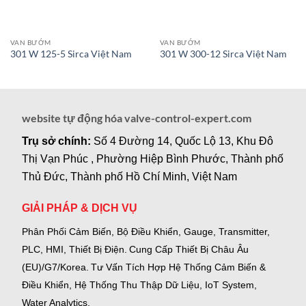
VAN BƯỚM
VAN BƯỚM
301 W 125-5 Sirca Việt Nam
301 W 300-12 Sirca Việt Nam
website tự động hóa valve-control-expert.com
Trụ sở chính:
Số 4 Đường 14, Quốc Lộ 13, Khu Đô
Thị Vạn Phúc , Phường Hiệp Bình Phước, Thành phố
Thủ Đức, Thành phố Hồ Chí Minh, Việt Nam
GIẢI PHÁP & DỊCH VỤ
Phân Phối Cảm Biến, Bộ Điều Khiển, Gauge,
Transmitter,
PLC, HMI, Thiết Bị Điện.
Cung Cấp Thiết Bị Châu Âu
(EU)/G7/Korea.
Tư Vấn Tích Hợp Hệ Thống Cảm Biến &
Điều Khiển, Hệ Thống Thu Thập Dữ Liệu, IoT System,
Water Analytics.