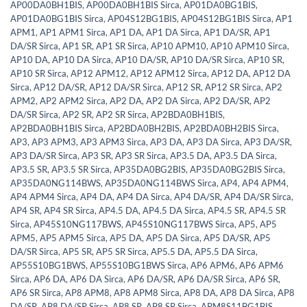
AP00DA0BH1BIS
,
AP00DA0BH1BIS Sirca
,
AP01DA0BG1BIS
,
AP01DA0BG1BIS Sirca
,
AP04S12BG1BIS
,
AP04S12BG1BIS Sirca
,
AP1
APM1
,
AP1 APM1 Sirca
,
AP1 DA
,
AP1 DA Sirca
,
AP1 DA/SR
,
AP1
DA/SR Sirca
,
AP1 SR
,
AP1 SR Sirca
,
AP10 APM10
,
AP10 APM10 Sirca
,
AP10 DA
,
AP10 DA Sirca
,
AP10 DA/SR
,
AP10 DA/SR Sirca
,
AP10 SR
,
AP10 SR Sirca
,
AP12 APM12
,
AP12 APM12 Sirca
,
AP12 DA
,
AP12 DA
Sirca
,
AP12 DA/SR
,
AP12 DA/SR Sirca
,
AP12 SR
,
AP12 SR Sirca
,
AP2
APM2
,
AP2 APM2 Sirca
,
AP2 DA
,
AP2 DA Sirca
,
AP2 DA/SR
,
AP2
DA/SR Sirca
,
AP2 SR
,
AP2 SR Sirca
,
AP2BDA0BH1BIS
,
AP2BDA0BH1BIS Sirca
,
AP2BDA0BH2BIS
,
AP2BDA0BH2BIS Sirca
,
AP3
,
AP3 APM3
,
AP3 APM3 Sirca
,
AP3 DA
,
AP3 DA Sirca
,
AP3 DA/SR
,
AP3 DA/SR Sirca
,
AP3 SR
,
AP3 SR Sirca
,
AP3.5 DA
,
AP3.5 DA Sirca
,
AP3.5 SR
,
AP3.5 SR Sirca
,
AP35DA0BG2BIS
,
AP35DA0BG2BIS Sirca
,
AP35DA0NG114BWS
,
AP35DA0NG114BWS Sirca
,
AP4
,
AP4 APM4
,
AP4 APM4 Sirca
,
AP4 DA
,
AP4 DA Sirca
,
AP4 DA/SR
,
AP4 DA/SR Sirca
,
AP4 SR
,
AP4 SR Sirca
,
AP4.5 DA
,
AP4.5 DA Sirca
,
AP4.5 SR
,
AP4.5 SR
Sirca
,
AP45S10NG117BWS
,
AP45S10NG117BWS Sirca
,
AP5
,
AP5
APM5
,
AP5 APM5 Sirca
,
AP5 DA
,
AP5 DA Sirca
,
AP5 DA/SR
,
AP5
DA/SR Sirca
,
AP5 SR
,
AP5 SR Sirca
,
AP5.5 DA
,
AP5.5 DA Sirca
,
AP55S10BG1BWS
,
AP55S10BG1BWS Sirca
,
AP6 APM6
,
AP6 APM6
Sirca
,
AP6 DA
,
AP6 DA Sirca
,
AP6 DA/SR
,
AP6 DA/SR Sirca
,
AP6 SR
,
AP6 SR Sirca
,
AP8 APM8
,
AP8 APM8 Sirca
,
AP8 DA
,
AP8 DA Sirca
,
AP8
DA/SR
,
AP8 DA/SR Sirca
,
AP8 SR
,
AP8 SR Sirca
,
APM8S11BG1BIS
,