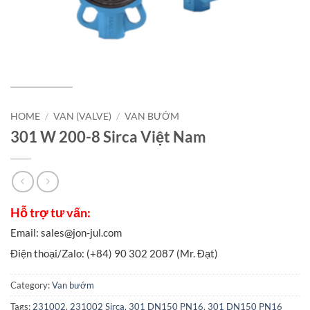
HOME
/
VAN (VALVE)
/
VAN BƯỚM
301 W 200-8 Sirca Việt Nam
Category:
Van bướm
Tags:
231002
,
231002 Sirca
,
301 DN150 PN16
,
301 DN150 PN16