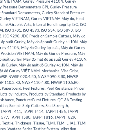
sion VIETNAM
,
Gurley Pressure 4110N
,
Gurley
y Pressure Densometers GPI
,
Gurley Pressure
y Standard Densometers
,
Gurley Standard Pressure
Gurley VIETNAM
,
Gurley VIETNAM Máy đo
,
Heat
ck
,
Ink/Graphic Arts
,
Internal Bond Integrity
,
ISO
,
ISO
34
,
ISO 3781
,
ISO 4593
,
ISO 534
,
ISO 5893
,
ISO
3
,
ISO 9290
,
JDC Precision Sample Cutters
,
Máy đo
 áp suất Gurley
,
Máy đo áp suất Gurley 4110N
,
Máy
rley 4110N
,
Máy đo Gurley áp suất
,
Máy đo Gurley
 Precision VIETNAM
,
Máy đo Gurley Pressure
,
Máy
p suất Gurley
,
Máy đo mật độ áp suất Gurley 4110N
,
 độ Gurley
,
Máy đo mật độ Gurley 4110N
,
Máy đo
ật độ Gurley VIỆT NAM
,
Mechanical Vise Grips
,
WSP
,
NWSP 020.4.R0
,
NWSP 090.3.R0
,
NWSP
P 110.3.R0
,
NWSP 110.4.R0
,
NWSP 110.5.R0
,
,
Paperboard
,
Peel Fixtures
,
Peel Resistance
,
Pincer
ucts by Industry
,
Products by Standard
,
Products by
sistance
,
Puncture/Burst Fixtures
,
QC-3A Testing
ation
,
Sample Strip Cutters
,
Seal Strength
,
,
TAPPI T411
,
TAPPI T414
,
TAPPI T456
,
TAPPI
T577
,
TAPPI T580
,
TAPPI T816
,
TAPPI T829
,
e
,
Textile
,
Thickness
,
Tissue
,
TLMI
,
TLMI L-IA1
,
TLMI
ures
,
Vantage Series Testing System
,
Vibration
,