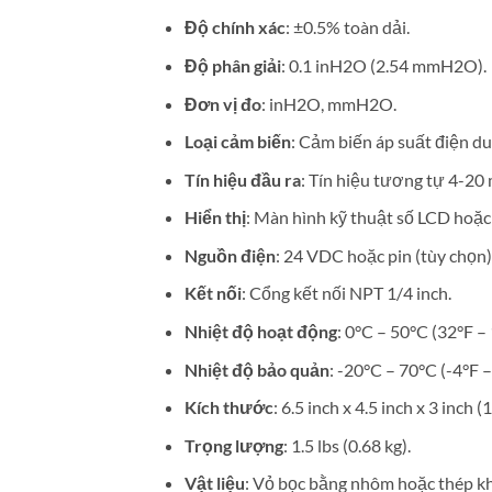
Độ chính xác
: ±0.5% toàn dải.
Độ phân giải
: 0.1 inH2O (2.54 mmH2O).
Đơn vị đo
: inH2O, mmH2O.
Loại cảm biến
: Cảm biến áp suất điện du
Tín hiệu đầu ra
: Tín hiệu tương tự 4-20
Hiển thị
: Màn hình kỹ thuật số LCD hoặc
Nguồn điện
: 24 VDC hoặc pin (tùy chọn)
Kết nối
: Cổng kết nối NPT 1/4 inch.
Nhiệt độ hoạt động
: 0°C – 50°C (32°F –
Nhiệt độ bảo quản
: -20°C – 70°C (-4°F –
Kích thước
: 6.5 inch x 4.5 inch x 3 inch 
Trọng lượng
: 1.5 lbs (0.68 kg).
Vật liệu
: Vỏ bọc bằng nhôm hoặc thép kh