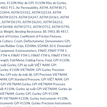
ents
,
4110N Máy đo GPI
,
4110N Máy đo Gurley
,
 4001 P11
,
Air Permeability
,
ASTM
,
ASTM B571
,
D1894
,
ASTM D1922
,
ASTM D2534
,
ASTM
ASTM D374
,
ASTM D4247
,
ASTM D4361
,
ASTM
4
,
ASTM D6195
,
ASTM D6241
,
ASTM D6252
,
M D6988
,
ASTM D751
,
ASTM D752
,
ASTM D790
,
sis Weight
,
Bending Resistance
,
BS 3983
,
BS 4817
,
ent of Friction
,
Coefficient of Friction Fixtures
,
e Cutters
,
Crush
,
Deflectometer
,
Densometers GPI
,
um/Rubber Grips
,
EDANA
,
EDANA 30.4
,
Elmendorf
Equipment
,
Extensometers
,
FINAT
,
FINAT FTM 1
,
 FTM 4
,
FINAT FTM 5
,
FINAT FTM 6
,
FINAT FTM 9
,
trength
,
Foil/Metal
,
Folding Force
,
Food
,
GPI 4110N
,
 suất Gurley
,
GPI áp suất VIỆT NAM
,
GPI
 Gurley 4110N VIETNAM
,
GPI Gurley Precision
ley
,
GPI máy đo mật độ
,
GPI Precision VIETNAM
,
ETNAM
,
GPI Standard Pressure
,
GPI VIỆT NAM
,
GPI
,
GPI VIETNAM Gurley
,
GPI VIETNAM Pressure
suất 4110N
,
Gurley áp suất GPI VIETNAM
,
Gurley áp
s VIETNAM
,
Gurley GPI
,
Gurley GPI 4110N
GPI VIETNAM 4110N
,
Gurley Instruments 4110N
,
Instruments GPI 4110N
,
Gurley Precision Instruments