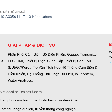
O MẬT ĐỘ ÁP SUẤT
10-A3056-H1-T110-K144 Labom
B
GIẢI PHÁP & DỊCH VỤ
Y
Phân Phối Cảm Biến, Bộ Điều Khiển, Gauge,
Transmitter,
C
hố
PLC, HMI, Thiết Bị Điện.
Cung Cấp Thiết Bị Châu Âu
c
(EU)/G7/Korea.
Tư Vấn Tích Hợp Hệ Thống Cảm Biến &
Điều Khiển, Hệ Thống Thu Thập Dữ Liệu, IoT System,
Water Analytics.
lve-control-expert.com
ân phối cảm biến, thiết bị đo lường và điều khiển.
 sát thu nhập dữ liệu, truyền thông công nghiệp.