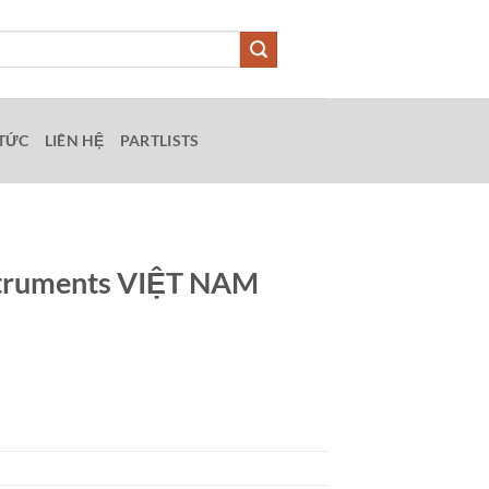
 TỨC
LIÊN HỆ
PARTLISTS
struments VIỆT NAM