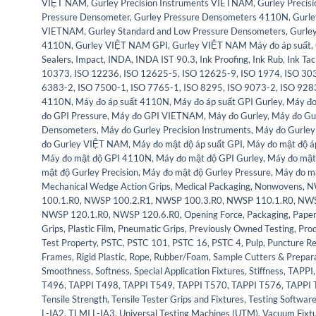
VIỆT NAM
,
Gurley Precision Instruments VIETNAM
,
Gurley Preci
Pressure Densometer
,
Gurley Pressure Densometers 4110N
,
Gurle
VIETNAM
,
Gurley Standard and Low Pressure Densometers
,
Gurle
4110N
,
Gurley VIỆT NAM GPI
,
Gurley VIỆT NAM Máy đo áp suất
,
Sealers
,
Impact
,
INDA
,
INDA IST 90.3
,
Ink Proofing
,
Ink Rub
,
Ink Ta
10373
,
ISO 12236
,
ISO 12625-5
,
ISO 12625-9
,
ISO 1974
,
ISO 30
6383-2
,
ISO 7500-1
,
ISO 7765-1
,
ISO 8295
,
ISO 9073-2
,
ISO 928
4110N
,
Máy đo áp suất 4110N
,
Máy đo áp suất GPI Gurley
,
Máy đo
đo GPI Pressure
,
Máy đo GPI VIETNAM
,
Máy đo Gurley
,
Máy đo Gu
Densometers
,
Máy đo Gurley Precision Instruments
,
Máy đo Gurley
đo Gurley VIỆT NAM
,
Máy đo mật độ áp suất GPI
,
Máy đo mật độ á
Máy đo mật độ GPI 4110N
,
Máy đo mật độ GPI Gurley
,
Máy đo mật
mật độ Gurley Precision
,
Máy đo mật độ Gurley Pressure
,
Máy đo m
Mechanical Wedge Action Grips
,
Medical Packaging
,
Nonwovens
,
N
100.1.R0
,
NWSP 100.2.R1
,
NWSP 100.3.R0
,
NWSP 110.1.R0
,
NWS
NWSP 120.1.R0
,
NWSP 120.6.R0
,
Opening Force
,
Packaging
,
Paper
Grips
,
Plastic Film
,
Pneumatic Grips
,
Previously Owned Testing
,
Prod
Test Property
,
PSTC
,
PSTC 101
,
PSTC 16
,
PSTC 4
,
Pulp
,
Puncture Re
Frames
,
Rigid Plastic
,
Rope
,
Rubber/Foam
,
Sample Cutters & Prepar
Smoothness
,
Softness
,
Special Application Fixtures
,
Stiffness
,
TAPPI
T496
,
TAPPI T498
,
TAPPI T549
,
TAPPI T570
,
TAPPI T576
,
TAPPI 
Tensile Strength
,
Tensile Tester Grips and Fixtures
,
Testing Softwar
L-IA2
,
TLMI L-IA3
,
Universal Testing Machines (UTM)
,
Vacuum Fixt