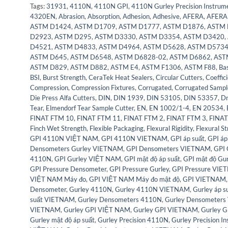
Tags:
31931
,
4110N
,
4110N GPI
,
4110N Gurley Precision Instrum
4320EN
,
Abrasion
,
Absorption
,
Adhesion
,
Adhesive
,
AFERA
,
AFERA
ASTM D1424
,
ASTM D1709
,
ASTM D1777
,
ASTM D1876
,
ASTM 
D2923
,
ASTM D295
,
ASTM D3330
,
ASTM D3354
,
ASTM D3420
,
D4521
,
ASTM D4833
,
ASTM D4964
,
ASTM D5628
,
ASTM D573
ASTM D645
,
ASTM D6548
,
ASTM D6828-02
,
ASTM D6862
,
AST
ASTM D829
,
ASTM D882
,
ASTM E4
,
ASTM F1306
,
ASTM F88
,
Ba
BSI
,
Burst Strength
,
CeraTek Heat Sealers
,
Circular Cutters
,
Coeffici
Compression
,
Compression Fixtures
,
Corrugated
,
Corrugated Sampl
Die Press Alfa Cutters
,
DIN
,
DIN 1939
,
DIN 53105
,
DIN 53357
,
Dr
Tear
,
Elmendorf Tear Sample Cutter
,
EN
,
EN 1002/1-4
,
EN 20534
,
FINAT FTM 10
,
FINAT FTM 11
,
FINAT FTM 2
,
FINAT FTM 3
,
FINAT
Finch Wet Strength
,
Flexible Packaging
,
Flexural Rigidity
,
Flexural S
GPI 4110N VIỆT NAM
,
GPI 4110N VIETNAM
,
GPI áp suất
,
GPI áp
Densometers Gurley VIETNAM
,
GPI Densometers VIETNAM
,
GPI
4110N
,
GPI Gurley VIỆT NAM
,
GPI mật độ áp suất
,
GPI mật độ Gur
GPI Pressure Densometer
,
GPI Pressure Gurley
,
GPI Pressure VI
VIỆT NAM Máy đo
,
GPI VIỆT NAM Máy đo mật độ
,
GPI VIETNAM
Densometer
,
Gurley 4110N
,
Gurley 4110N VIETNAM
,
Gurley áp 
suất VIETNAM
,
Gurley Densometers 4110N
,
Gurley Densometer
VIETNAM
,
Gurley GPI VIỆT NAM
,
Gurley GPI VIETNAM
,
Gurley 
Gurley mật độ áp suất
,
Gurley Precision 4110N
,
Gurley Precision 