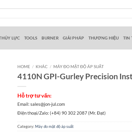
THỦY LỰC
TOOLS
BURNER
GIẢI PHÁP
THƯƠNG HIỆU
TIN
HOME
/
KHÁC
/
MÁY ĐO MẬT ĐỘ ÁP SUẤT
4110N GPI-Gurley Precision In
Category:
Máy đo mật độ áp suất