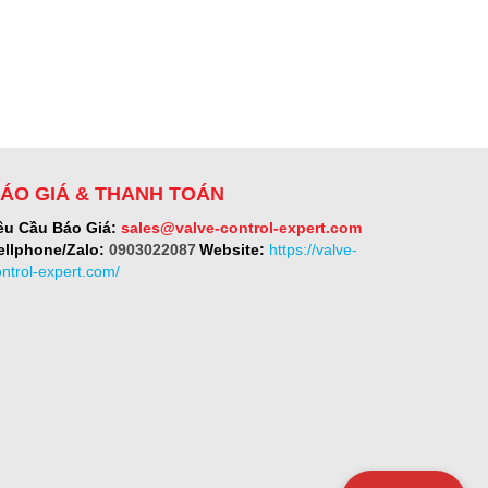
ÁO GIÁ & THANH TOÁN
êu Cầu Báo Giá:
sales@valve-control-expert.com
ellphone/Zalo:
0903022087
Website:
https://valve-
ontrol-expert.com/