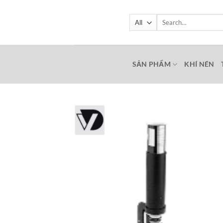
Skip
to
Search
for:
content
SẢN PHẨM
KHÍ NÉN