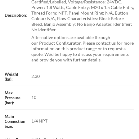
Certified/Labelled, Voltage/Resistance: 24VDC,
Power: 1.8 Watts, Cable Entry: M20 x 1.5 Cable Entry,
Thread Form: NPT, Panel Mount Ring: N/A, Button
Description:
Colour: N/A, Flow Characteristics: Block Before
Bleed, Banjo Assembly: No Banjo Adapter, Identifier:
No Identifier.
Alternative options are available through
our Product Configurator. Please contact us for more
information on this product range or to request a
quote. We’d be happy to discuss your requirements
and provide you with further details.
Weight
2.30
(kg):
Max
10
Pressure
(bar):
Main
1/4 NPT
Connection
Size: