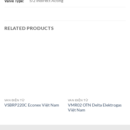
5/2 Indirect Acting
Valve Type:
RELATED PRODUCTS
VAN ĐIỆN TỪ
VAN ĐIỆN TỪ
VMR02 OTN Delta Elektrogas
VSBRP220C Econex Việt Nam
Việt Nam