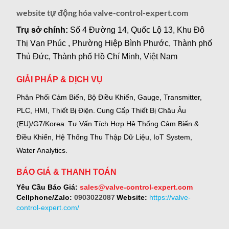
website tự động hóa valve-control-expert.com
Trụ sở chính:
Số 4 Đường 14, Quốc Lộ 13, Khu Đô
Thị Vạn Phúc , Phường Hiệp Bình Phước, Thành phố
Thủ Đức, Thành phố Hồ Chí Minh, Việt Nam
GIẢI PHÁP & DỊCH VỤ
Phân Phối Cảm Biến, Bộ Điều Khiển, Gauge,
Transmitter,
PLC, HMI, Thiết Bị Điện.
Cung Cấp Thiết Bị Châu Âu
(EU)/G7/Korea.
Tư Vấn Tích Hợp Hệ Thống Cảm Biến &
Điều Khiển, Hệ Thống Thu Thập Dữ Liệu, IoT System,
Water Analytics.
BÁO GIÁ & THANH TOÁN
Yêu Cầu Báo Giá:
sales@valve-control-expert.com
Cellphone/Zalo:
0903022087
Website:
https://valve-
control-expert.com/