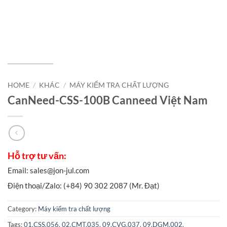
HOME
/
KHÁC
/
MÁY KIỂM TRA CHẤT LƯỢNG
CanNeed-CSS-100B Canneed Việt Nam
Category:
Máy kiểm tra chất lượng
Tags:
01.CSS.056
,
02.CMT.035
,
09.CVG.037
,
09.DGM.002
,