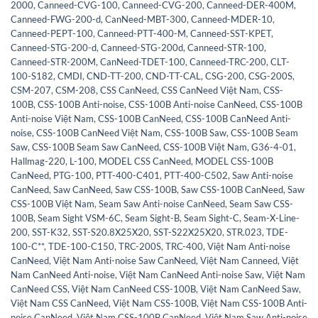
2000
,
Canneed-CVG-100
,
Canneed-CVG-200
,
Canneed-DER-400M
,
Canneed-FWG-200-d
,
CanNeed-MBT-300
,
Canneed-MDER-10
,
Canneed-PEPT-100
,
Canneed-PTT-400-M
,
Canneed-SST-KPET
,
Canneed-STG-200-d
,
Canneed-STG-200d
,
Canneed-STR-100
,
Canneed-STR-200M
,
CanNeed-TDET-100
,
Canneed-TRC-200
,
CLT-
100-S182
,
CMDI
,
CND-TT-200
,
CND-TT-CAL
,
CSG-200
,
CSG-200S
,
CSM-207
,
CSM-208
,
CSS CanNeed
,
CSS CanNeed Việt Nam
,
CSS-
100B
,
CSS-100B Anti-noise
,
CSS-100B Anti-noise CanNeed
,
CSS-100B
Anti-noise Việt Nam
,
CSS-100B CanNeed
,
CSS-100B CanNeed Anti-
noise
,
CSS-100B CanNeed Việt Nam
,
CSS-100B Saw
,
CSS-100B Seam
Saw
,
CSS-100B Seam Saw CanNeed
,
CSS-100B Việt Nam
,
G36-4-01
,
Hallmag-220
,
L-100
,
MODEL CSS CanNeed
,
MODEL CSS-100B
CanNeed
,
PTG-100
,
PTT-400-C401
,
PTT-400-C502
,
Saw Anti-noise
CanNeed
,
Saw CanNeed
,
Saw CSS-100B
,
Saw CSS-100B CanNeed
,
Saw
CSS-100B Việt Nam
,
Seam Saw Anti-noise CanNeed
,
Seam Saw CSS-
100B
,
Seam Sight VSM-6C
,
Seam Sight-B
,
Seam Sight-C
,
Seam-X-Line-
200
,
SST-K32
,
SST-S20.8X25X20
,
SST-S22X25X20
,
STR.023
,
TDE-
100-C**
,
TDE-100-C150
,
TRC-200S
,
TRC-400
,
Việt Nam Anti-noise
CanNeed
,
Việt Nam Anti-noise Saw CanNeed
,
Việt Nam Canneed
,
Việt
Nam CanNeed Anti-noise
,
Việt Nam CanNeed Anti-noise Saw
,
Việt Nam
CanNeed CSS
,
Việt Nam CanNeed CSS-100B
,
Việt Nam CanNeed Saw
,
Việt Nam CSS CanNeed
,
Việt Nam CSS-100B
,
Việt Nam CSS-100B Anti-
noise CanNeed
,
Việt Nam CSS-100B CanNeed
,
Việt Nam Saw Anti-noise