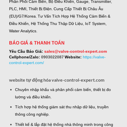
Phân Phối Cảm Biến, Bộ Điều Khiển, Gauge,
Transmitter,
PLC, HMI, Thiết Bị Điện.
Cung Cấp Thiết Bị Châu Âu
(EU)/G7/Korea.
Tư Vấn Tích Hợp Hệ Thống Cảm Biến &
Điều Khiển, Hệ Thống Thu Thập Dữ Liệu, IoT System,
Water Analytics.
BÁO GIÁ & THANH TOÁN
Yêu Cầu Báo Giá:
sales@valve-control-expert.com
Cellphone/Zalo:
0903022087
Website:
https://valve-
control-expert.com/
website tự động hóa valve-control-expert.com
Chuyên nhập khẩu và phân phối cảm biến, thiết bị đo
lường và điều khiển.
Tích hợp hệ thống giám sát thu nhập dữ liệu, truyền
thông công nghiệp.
Thiết kế & lắp đặt hệ thống nhà thông minh trong công