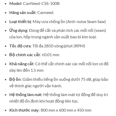
Model
: CanNeed-CSS-100B
Hãng sản xuất
: Canneed
Loại thiết bị
: Máy cưa chống ồn (Anti-noise Seam Saw)
Ứng dụng
: Dùng để cắt và phân tích các mối nối (seam)
của lon, hộp trong ngành sản xuất bao bì kim loại.
Tốc độ cưa
: Tối đa 2850 vòng/phút (RPM)
Độ chính xác cắt
: ±0.01 mm
Khả năng cắt
: Có thể cắt chính xác các mối nối lon có độ
dày lên đến 1.5 mm
Độ ồn
: Giảm thiểu tiếng ồn xuống dưới 75 dB, giúp bảo
vệ thính giác người vận hành.
Hệ thống làm mát
: Hệ thống làm mát tự động để duy trì
nhiệt độ ổn định khi hoạt động liên tục.
Kích thước máy
: 800 mm x 600 mm x 450 mm