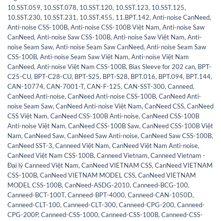
10.SST.059
,
10.SST.078
,
10.SST.120
,
10.SST.123
,
10.SST.125
,
10.SST.230
,
10.SST.231
,
10.SST.455
,
11.BPT.142
,
Anti-noise CanNeed
,
Anti-noise CSS-100B
,
Anti-noise CSS-100B Việt Nam
,
Anti-noise Saw
CanNeed
,
Anti-noise Saw CSS-100B
,
Anti-noise Saw Việt Nam
,
Anti-
noise Seam Saw
,
Anti-noise Seam Saw CanNeed
,
Anti-noise Seam Saw
CSS-100B
,
Anti-noise Seam Saw Việt Nam
,
Anti-noise Việt Nam
CanNeed
,
Anti-noise Việt Nam CSS-100B
,
Bias Sleeve for 202 can
,
BPT-
C25-CU
,
BPT-C28-CU
,
BPT-S25
,
BPT-S28
,
BPT.016
,
BPT.094
,
BPT.144
,
CAN-10774
,
CAN-7001-T
,
CAN-F-125
,
CAN-SST-300
,
Canneed
,
CanNeed Anti-noise
,
CanNeed Anti-noise CSS-100B
,
CanNeed Anti-
noise Seam Saw
,
CanNeed Anti-noise Việt Nam
,
CanNeed CSS
,
CanNeed
CSS Việt Nam
,
CanNeed CSS-100B Anti-noise
,
CanNeed CSS-100B
Anti-noise Việt Nam
,
CanNeed CSS-100B Saw
,
CanNeed CSS-100B Việt
Nam
,
CanNeed Saw
,
CanNeed Saw Anti-noise
,
CanNeed Saw CSS-100B
,
CanNeed SST-3
,
Canneed Việt Nam
,
CanNeed Việt Nam Anti-noise
,
CanNeed Việt Nam CSS-100B
,
Canneed Vietnam
,
Canneed Vietnam -
Đại lý Canneed Việt Nam
,
CanNeed VIETNAM CSS
,
CanNeed VIETNAM
CSS-100B
,
CanNeed VIETNAM MODEL CSS
,
CanNeed VIETNAM
MODEL CSS-100B
,
CanNeed-ASDG-2010
,
Canneed-BCG-100
,
Canneed-BCT-100T
,
Canneed-BPT-4000
,
Canneed-CAN-1050D
,
Canneed-CLT-100
,
Canneed-CLT-300
,
Canneed-CPG-200
,
Canneed-
CPG-200P
,
Canneed-CSS-1000
,
Canneed-CSS-100B
,
Canneed-CSS-