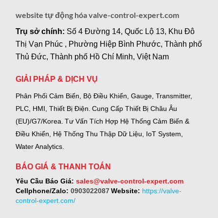
website tự động hóa valve-control-expert.com
Trụ sở chính:
Số 4 Đường 14, Quốc Lộ 13, Khu Đô
Thị Vạn Phúc , Phường Hiệp Bình Phước, Thành phố
Thủ Đức, Thành phố Hồ Chí Minh, Việt Nam
GIẢI PHÁP & DỊCH VỤ
Phân Phối Cảm Biến, Bộ Điều Khiển, Gauge,
Transmitter,
PLC, HMI, Thiết Bị Điện.
Cung Cấp Thiết Bị Châu Âu
(EU)/G7/Korea.
Tư Vấn Tích Hợp Hệ Thống Cảm Biến &
Điều Khiển, Hệ Thống Thu Thập Dữ Liệu, IoT System,
Water Analytics.
BÁO GIÁ & THANH TOÁN
Yêu Cầu Báo Giá:
sales@valve-control-expert.com
Cellphone/Zalo:
0903022087
Website:
https://valve-
control-expert.com/