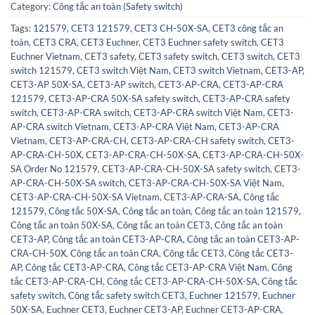
Category:
Công tắc an toàn (Safety switch)
Tags:
121579
,
CET3 121579
,
CET3 CH-50X-SA
,
CET3 công tắc an
toàn
,
CET3 CRA
,
CET3 Euchner
,
CET3 Euchner safety switch
,
CET3
Euchner Vietnam
,
CET3 safety
,
CET3 safety switch
,
CET3 switch
,
CET3
switch 121579
,
CET3 switch Việt Nam
,
CET3 switch Vietnam
,
CET3-AP
,
CET3-AP 50X-SA
,
CET3-AP switch
,
CET3-AP-CRA
,
CET3-AP-CRA
121579
,
CET3-AP-CRA 50X-SA safety switch
,
CET3-AP-CRA safety
switch
,
CET3-AP-CRA switch
,
CET3-AP-CRA switch Việt Nam
,
CET3-
AP-CRA switch Vietnam
,
CET3-AP-CRA Việt Nam
,
CET3-AP-CRA
Vietnam
,
CET3-AP-CRA-CH
,
CET3-AP-CRA-CH safety switch
,
CET3-
AP-CRA-CH-50X
,
CET3-AP-CRA-CH-50X-SA
,
CET3-AP-CRA-CH-50X-
SA Order No 121579
,
CET3-AP-CRA-CH-50X-SA safety switch
,
CET3-
AP-CRA-CH-50X-SA switch
,
CET3-AP-CRA-CH-50X-SA Việt Nam
,
CET3-AP-CRA-CH-50X-SA Vietnam
,
CET3-AP-CRA-SA
,
Công tắc
121579
,
Công tắc 50X-SA
,
Công tắc an toàn
,
Công tắc an toàn 121579
,
Công tắc an toàn 50X-SA
,
Công tắc an toàn CET3
,
Công tắc an toàn
CET3-AP
,
Công tắc an toàn CET3-AP-CRA
,
Công tắc an toàn CET3-AP-
CRA-CH-50X
,
Công tắc an toàn CRA
,
Công tắc CET3
,
Công tắc CET3-
AP
,
Công tắc CET3-AP-CRA
,
Công tắc CET3-AP-CRA Việt Nam
,
Công
tắc CET3-AP-CRA-CH
,
Công tắc CET3-AP-CRA-CH-50X-SA
,
Công tắc
safety switch
,
Công tắc safety switch CET3
,
Euchner 121579
,
Euchner
50X-SA
,
Euchner CET3
,
Euchner CET3-AP
,
Euchner CET3-AP-CRA
,