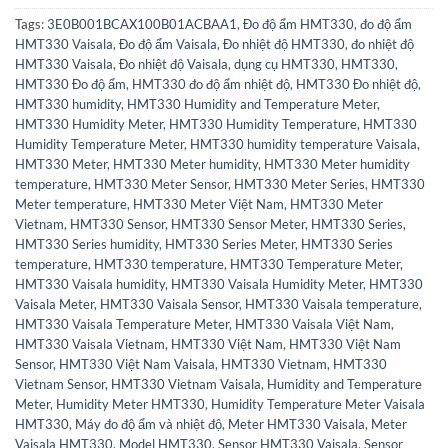
Tags:
3E0B001BCAX100B01ACBAA1
,
Đo độ ẩm HMT330
,
đo độ ẩm
HMT330 Vaisala
,
Đo độ ẩm Vaisala
,
Đo nhiệt độ HMT330
,
đo nhiệt độ
HMT330 Vaisala
,
Đo nhiệt độ Vaisala
,
dụng cụ HMT330
,
HMT330
,
HMT330 Đo độ ẩm
,
HMT330 đo độ ẩm nhiệt độ
,
HMT330 Đo nhiệt độ
,
HMT330 humidity
,
HMT330 Humidity and Temperature Meter
,
HMT330 Humidity Meter
,
HMT330 Humidity Temperature
,
HMT330
Humidity Temperature Meter
,
HMT330 humidity temperature Vaisala
,
HMT330 Meter
,
HMT330 Meter humidity
,
HMT330 Meter humidity
temperature
,
HMT330 Meter Sensor
,
HMT330 Meter Series
,
HMT330
Meter temperature
,
HMT330 Meter Việt Nam
,
HMT330 Meter
Vietnam
,
HMT330 Sensor
,
HMT330 Sensor Meter
,
HMT330 Series
,
HMT330 Series humidity
,
HMT330 Series Meter
,
HMT330 Series
temperature
,
HMT330 temperature
,
HMT330 Temperature Meter
,
HMT330 Vaisala humidity
,
HMT330 Vaisala Humidity Meter
,
HMT330
Vaisala Meter
,
HMT330 Vaisala Sensor
,
HMT330 Vaisala temperature
,
HMT330 Vaisala Temperature Meter
,
HMT330 Vaisala Việt Nam
,
HMT330 Vaisala Vietnam
,
HMT330 Việt Nam
,
HMT330 Việt Nam
Sensor
,
HMT330 Việt Nam Vaisala
,
HMT330 Vietnam
,
HMT330
Vietnam Sensor
,
HMT330 Vietnam Vaisala
,
Humidity and Temperature
Meter
,
Humidity Meter HMT330
,
Humidity Temperature Meter Vaisala
HMT330
,
Máy đo độ ẩm và nhiệt độ
,
Meter HMT330 Vaisala
,
Meter
Vaisala HMT330
,
Model HMT330
,
Sensor HMT330 Vaisala
,
Sensor