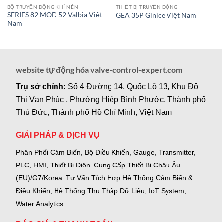
BỘ TRUYỀN ĐỘNG KHÍ NÉN
THIẾT BỊ TRUYỀN ĐỘNG
SERIES 82 MOD 52 Valbia Việt
GEA 35P Ginice Việt Nam
Nam
website tự động hóa valve-control-expert.com
Trụ sở chính:
Số 4 Đường 14, Quốc Lộ 13, Khu Đô
Thị Vạn Phúc , Phường Hiệp Bình Phước, Thành phố
Thủ Đức, Thành phố Hồ Chí Minh, Việt Nam
GIẢI PHÁP & DỊCH VỤ
Phân Phối Cảm Biến, Bộ Điều Khiển, Gauge,
Transmitter,
PLC, HMI, Thiết Bị Điện.
Cung Cấp Thiết Bị Châu Âu
(EU)/G7/Korea.
Tư Vấn Tích Hợp Hệ Thống Cảm Biến &
Điều Khiển, Hệ Thống Thu Thập Dữ Liệu, IoT System,
Water Analytics.