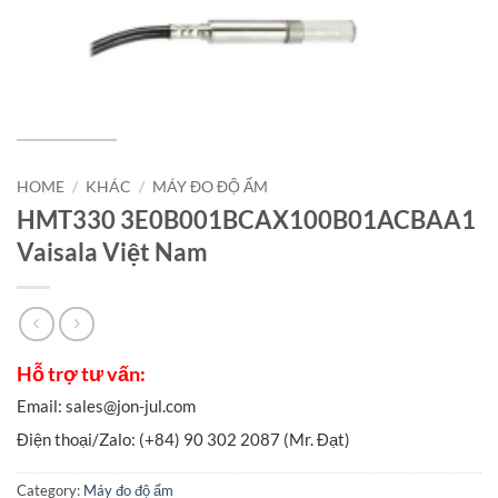
HOME
/
KHÁC
/
MÁY ĐO ĐỘ ẨM
HMT330 3E0B001BCAX100B01ACBAA1
Vaisala Việt Nam
Category:
Máy đo độ ẩm