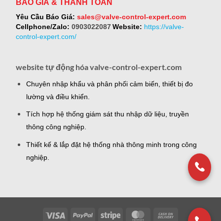
BÁO GIÁ & THANH TOÁN
Yêu Cầu Báo Giá:
sales@valve-control-expert.com
Cellphone/Zalo:
0903022087
Website:
https://valve-
control-expert.com/
website tự động hóa valve-control-expert.com
Chuyên nhập khẩu và phân phối cảm biến, thiết bị đo
lường và điều khiển.
Tích hợp hệ thống giám sát thu nhập dữ liệu, truyền
thông công nghiệp.
Thiết kế & lắp đặt hệ thống nhà thông minh trong công
nghiệp.
Visa
PayPal
Stripe
MasterCard
Cash