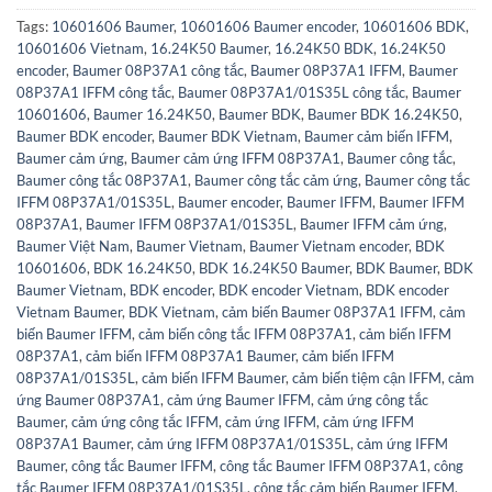
Tags:
10601606 Baumer
,
10601606 Baumer encoder
,
10601606 BDK
,
10601606 Vietnam
,
16.24K50 Baumer
,
16.24K50 BDK
,
16.24K50
encoder
,
Baumer 08P37A1 công tắc
,
Baumer 08P37A1 IFFM
,
Baumer
08P37A1 IFFM công tắc
,
Baumer 08P37A1/01S35L công tắc
,
Baumer
10601606
,
Baumer 16.24K50
,
Baumer BDK
,
Baumer BDK 16.24K50
,
Baumer BDK encoder
,
Baumer BDK Vietnam
,
Baumer cảm biến IFFM
,
Baumer cảm ứng
,
Baumer cảm ứng IFFM 08P37A1
,
Baumer công tắc
,
Baumer công tắc 08P37A1
,
Baumer công tắc cảm ứng
,
Baumer công tắc
IFFM 08P37A1/01S35L
,
Baumer encoder
,
Baumer IFFM
,
Baumer IFFM
08P37A1
,
Baumer IFFM 08P37A1/01S35L
,
Baumer IFFM cảm ứng
,
Baumer Việt Nam
,
Baumer Vietnam
,
Baumer Vietnam encoder
,
BDK
10601606
,
BDK 16.24K50
,
BDK 16.24K50 Baumer
,
BDK Baumer
,
BDK
Baumer Vietnam
,
BDK encoder
,
BDK encoder Vietnam
,
BDK encoder
Vietnam Baumer
,
BDK Vietnam
,
cảm biến Baumer 08P37A1 IFFM
,
cảm
biến Baumer IFFM
,
cảm biến công tắc IFFM 08P37A1
,
cảm biến IFFM
08P37A1
,
cảm biến IFFM 08P37A1 Baumer
,
cảm biến IFFM
08P37A1/01S35L
,
cảm biến IFFM Baumer
,
cảm biến tiệm cận IFFM
,
cảm
ứng Baumer 08P37A1
,
cảm ứng Baumer IFFM
,
cảm ứng công tắc
Baumer
,
cảm ứng công tắc IFFM
,
cảm ứng IFFM
,
cảm ứng IFFM
08P37A1 Baumer
,
cảm ứng IFFM 08P37A1/01S35L
,
cảm ứng IFFM
Baumer
,
công tắc Baumer IFFM
,
công tắc Baumer IFFM 08P37A1
,
công
tắc Baumer IFFM 08P37A1/01S35L
,
công tắc cảm biến Baumer IFFM
,