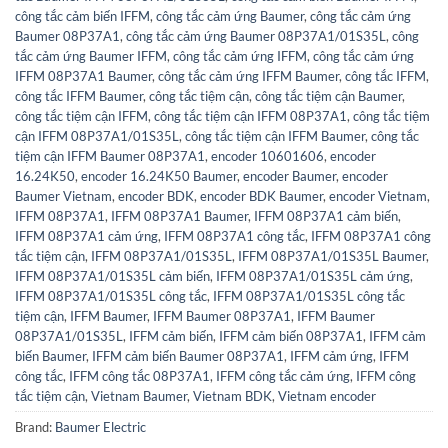
công tắc cảm biến IFFM
,
công tắc cảm ứng Baumer
,
công tắc cảm ứng
Baumer 08P37A1
,
công tắc cảm ứng Baumer 08P37A1/01S35L
,
công
tắc cảm ứng Baumer IFFM
,
công tắc cảm ứng IFFM
,
công tắc cảm ứng
IFFM 08P37A1 Baumer
,
công tắc cảm ứng IFFM Baumer
,
công tắc IFFM
,
công tắc IFFM Baumer
,
công tắc tiệm cận
,
công tắc tiệm cận Baumer
,
công tắc tiệm cận IFFM
,
công tắc tiệm cận IFFM 08P37A1
,
công tắc tiệm
cận IFFM 08P37A1/01S35L
,
công tắc tiệm cận IFFM Baumer
,
công tắc
tiệm cận IFFM Baumer 08P37A1
,
encoder 10601606
,
encoder
16.24K50
,
encoder 16.24K50 Baumer
,
encoder Baumer
,
encoder
Baumer Vietnam
,
encoder BDK
,
encoder BDK Baumer
,
encoder Vietnam
,
IFFM 08P37A1
,
IFFM 08P37A1 Baumer
,
IFFM 08P37A1 cảm biến
,
IFFM 08P37A1 cảm ứng
,
IFFM 08P37A1 công tắc
,
IFFM 08P37A1 công
tắc tiệm cận
,
IFFM 08P37A1/01S35L
,
IFFM 08P37A1/01S35L Baumer
,
IFFM 08P37A1/01S35L cảm biến
,
IFFM 08P37A1/01S35L cảm ứng
,
IFFM 08P37A1/01S35L công tắc
,
IFFM 08P37A1/01S35L công tắc
tiệm cận
,
IFFM Baumer
,
IFFM Baumer 08P37A1
,
IFFM Baumer
08P37A1/01S35L
,
IFFM cảm biến
,
IFFM cảm biến 08P37A1
,
IFFM cảm
biến Baumer
,
IFFM cảm biến Baumer 08P37A1
,
IFFM cảm ứng
,
IFFM
công tắc
,
IFFM công tắc 08P37A1
,
IFFM công tắc cảm ứng
,
IFFM công
tắc tiệm cận
,
Vietnam Baumer
,
Vietnam BDK
,
Vietnam encoder
Brand:
Baumer Electric