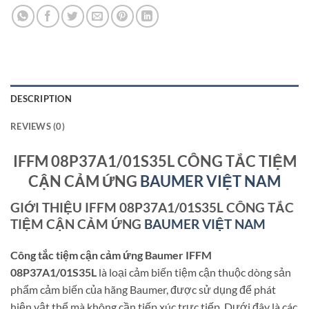
DESCRIPTION
REVIEWS (0)
IFFM 08P37A1/01S35L CÔNG TẮC TIỆM
CẬN CẢM ỨNG
BAUMER VIỆT NAM
GIỚI THIỆU IFFM 08P37A1/01S35L CÔNG TẮC
TIỆM CẬN CẢM ỨNG
BAUMER VIỆT NAM
Công tắc tiệm cận cảm ứng Baumer IFFM
08P37A1/01S35L
là loại cảm biến tiệm cận thuộc dòng sản
phẩm cảm biến của hãng Baumer, được sử dụng để phát
hiện vật thể mà không cần tiếp xúc trực tiếp. Dưới đây là các