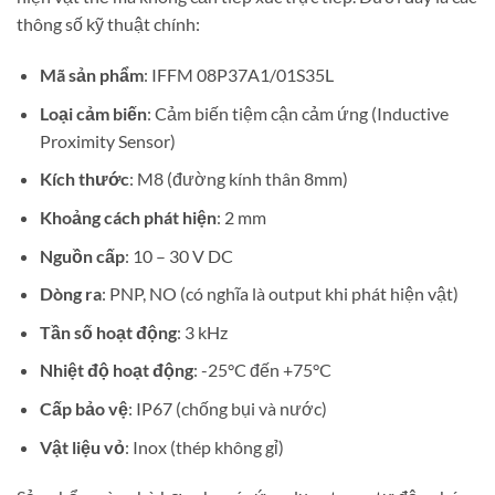
thông số kỹ thuật chính:
Mã sản phẩm
: IFFM 08P37A1/01S35L
Loại cảm biến
: Cảm biến tiệm cận cảm ứng (Inductive
Proximity Sensor)
Kích thước
: M8 (đường kính thân 8mm)
Khoảng cách phát hiện
: 2 mm
Nguồn cấp
: 10 – 30 V DC
Dòng ra
: PNP, NO (có nghĩa là output khi phát hiện vật)
Tần số hoạt động
: 3 kHz
Nhiệt độ hoạt động
: -25°C đến +75°C
Cấp bảo vệ
: IP67 (chống bụi và nước)
Vật liệu vỏ
: Inox (thép không gỉ)