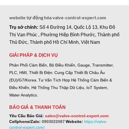
website tự động hóa valve-control-expert.com
Trụ sở chính:
Số 4 Đường 14, Quốc Lộ 13, Khu Đô
Thị Vạn Phúc , Phường Hiệp Bình Phước, Thành phố
Thủ Đức, Thành phố Hồ Chí Minh, Việt Nam
GIẢI PHÁP & DỊCH VỤ
Phân Phối Cảm Biến, Bộ Điều Khiển, Gauge,
Transmitter,
PLC, HMI, Thiết Bị Điện.
Cung Cấp Thiết Bị Châu Âu
(EU)/G7/Korea.
Tư Vấn Tích Hợp Hệ Thống Cảm Biến &
Điều Khiển, Hệ Thống Thu Thập Dữ Liệu, IoT System,
Water Analytics.
BÁO GIÁ & THANH TOÁN
Yêu Cầu Báo Giá:
sales@valve-control-expert.com
Cellphone/Zalo:
0903022087
Website:
https://valve-
control-expert.com/