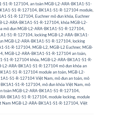
1-S1-R-127104
,
an toàn MGB-L2-ARA-BK1A1-S1-
K1A1-S1-R-127104
,
BK1A1-S1-R-127104 module
,
1A1-S1-R-127104
,
Euchner mô đun khóa
,
Euchner
GB-L2-ARA-BK1A1-S1-R-127104
,
khóa MGB-L2-
óa mô đun MGB-L2-ARA-BK1A1-S1-R-127104
,
1A1-S1-R-127104
,
locking MGB-L2-ARA-BK1A1-
 đun MGB-L2-ARA-BK1A1-S1-R-127104
,
locking
A1-S1-R-127104
,
MGB-L2
,
MGB-L2 Euchner
,
MGB-
04
,
MGB-L2-ARA-BK1A1-S1-R-127104 an toàn
,
-S1-R-127104 khóa
,
MGB-L2-ARA-BK1A1-S1-R-
-L2-ARA-BK1A1-S1-R-127104 mô đun khóa an
K1A1-S1-R-127104 module an toàn
,
MGB-L2-
1A1-S1-R-127104 Việt Nam
,
mô đun an toàn
,
mô
A-BK1A1-S1-R-127104
,
mô đun khóa Việt Nam
,
mô
an toàn MGB-L2-ARA-BK1A1-S1-R-127104
,
-ARA-BK1A1-S1-R-127104
,
module locking
,
module
ệt Nam MGB-L2-ARA-BK1A1-S1-R-127104
,
Việt