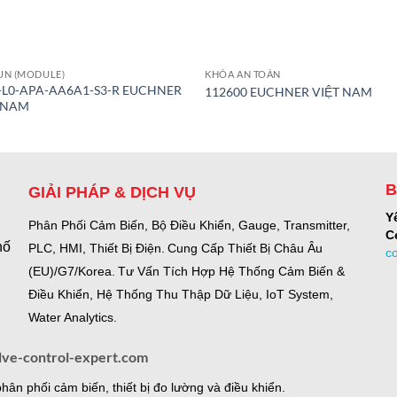
UN (MODULE)
KHÓA AN TOÀN
L0-APA-AA6A1-S3-R EUCHNER
112600 EUCHNER VIỆT NAM
 NAM
B
GIẢI PHÁP & DỊCH VỤ
Y
Phân Phối Cảm Biến, Bộ Điều Khiển, Gauge,
Transmitter,
C
hố
PLC, HMI, Thiết Bị Điện.
Cung Cấp Thiết Bị Châu Âu
c
(EU)/G7/Korea.
Tư Vấn Tích Hợp Hệ Thống Cảm Biến &
Điều Khiển, Hệ Thống Thu Thập Dữ Liệu, IoT System,
Water Analytics.
lve-control-expert.com
ân phối cảm biến, thiết bị đo lường và điều khiển.