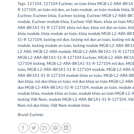
Tags:
127104
,
127104 Euchner
,
an toàn khóa MGB-L2-ARA-BK1A
R-127104
,
an toàn mô đun
,
an toàn module
,
an toàn module khóa
,
B
Euchner
,
Euchner khóa
,
Euchner locking
,
Euchner MGB-L2-ARA-BK
module
,
Euchner module khóa
,
Euchner Việt Nam
,
khóa an toàn M
ARA-BK1A1-S1-R-127104
,
khóa mô đun
,
khóa mô đun an toàn
,
kh
khóa module
,
khóa module an toàn
,
khóa module MGB-L2-ARA-BK
S1-R-127104
,
locking mô đun
,
locking mô đun an toàn
,
locking mô
module
,
locking module an toàn
,
locking module MGB-L2-ARA-BK1
L2-ARA
,
MGB-L2-ARA module
,
MGB-L2-ARA-BK1A1-S1-R-1271
MGB-L2-ARA-BK1A1-S1-R-127104 Euchner
,
MGB-L2-ARA-BK1A1
127104 locking
,
MGB-L2-ARA-BK1A1-S1-R-127104 mô đun
,
MGB
toàn
,
MGB-L2-ARA-BK1A1-S1-R-127104 module
,
MGB-L2-ARA-B
ARA-BK1A1-S1-R-127104 module khóa an toàn
,
MGB-L2-ARA-BK
đun khóa
,
mô đun khóa an toàn
,
mô đun khóa an toàn MGB-L2-AR
đun MGB-L2-ARA-BK1A1-S1-R-127104
,
module an toàn
,
module 
module khóa
,
module khóa an toàn
,
module khóa an toàn MGB-L2
locking Việt Nam
,
module MGB-L2-ARA-BK1A1-S1-R-127104
,
Vi
Nam mô đun khóa
,
Việt Nam module khóa
Brand:
Euchner