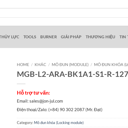
THỦY LỰC
TOOLS
BURNER
GIẢI PHÁP
THƯƠNG HIỆU
TIN
HOME
/
KHÁC
/
MÔ ĐUN (MODULE)
/
MÔ ĐUN KHÓA (
MGB-L2-ARA-BK1A1-S1-R-1271
Category:
Mô đun khóa (Locking module)