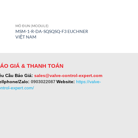
MÔ ĐUN (MODULE)
CÔNG TẮC
MSM-1-R-DA-SQSQSQ-F3 EUCHNER
001366 EUCHNER V
VIỆT NAM
ÁO GIÁ & THANH TOÁN
êu Cầu Báo Giá:
sales@valve-control-expert.com
ellphone/Zalo:
0903022087
Website:
https://valve-
ontrol-expert.com/