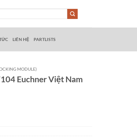
 TỨC
LIÊN HỆ
PARTLISTS
LOCKING MODULE)
04 Euchner Việt Nam