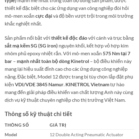
type)
mạnh mẽ nhất trong toàn bộ dòng sản phẩm, được
thiết kế đặc biệt cho các ứng dụng van công nghiệp đòi hỏi
mô-men xoắn
cực đại
và độ bền vượt trội trong môi trường
khắc nghiệt nhất.
Sản phẩm nổi bật với
thiết kế độc đáo
với cánh và trục bằng
sắt mạ kẽm SG (SG iron)
nguyên khối, kết hợp vỏ hợp kim
nhôm phủ epoxy nhiệt rắn. Với mô-men xoắn
575 Nm tại 7
bar
–
mạnh nhất toàn bộ dòng Kinetrol
– bộ điều khiển này
mang lại hiệu suất đỉnh cao cho các ứng dụng công nghiệp
nặng. Đặc biệt, Model 12 được trang bị tùy chọn lắp đặt phụ
kiện
VDI/VDE 3845 Namur
.
KINETROL Vietnam
tự hào
mang đến giải pháp điều khiển van chất lượng Anh này cùng
dịch vụ kỹ thuật chuyên nghiệp cho thị trường Việt Nam.
Thông số kỹ thuật chi tiết
THÔNG SỐ
GIÁ TRỊ
Model
12 Double Acting Pneumatic Actuator