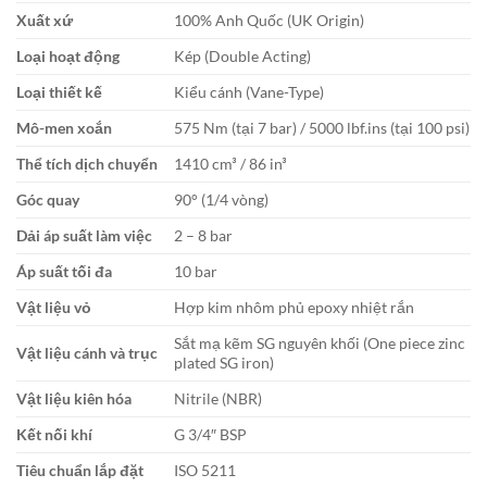
Xuất xứ
100% Anh Quốc (UK Origin)
Loại hoạt động
Kép (Double Acting)
Loại thiết kế
Kiểu cánh (Vane-Type)
Mô-men xoắn
575 Nm (tại 7 bar) / 5000 lbf.ins (tại 100 psi)
Thể tích dịch chuyển
1410 cm³ / 86 in³
Góc quay
90° (1/4 vòng)
Dải áp suất làm việc
2 – 8 bar
Áp suất tối đa
10 bar
Vật liệu vỏ
Hợp kim nhôm phủ epoxy nhiệt rắn
Sắt mạ kẽm SG nguyên khối (One piece zinc
Vật liệu cánh và trục
plated SG iron)
Vật liệu kiên hóa
Nitrile (NBR)
Kết nối khí
G 3/4″ BSP
Tiêu chuẩn lắp đặt
ISO 5211