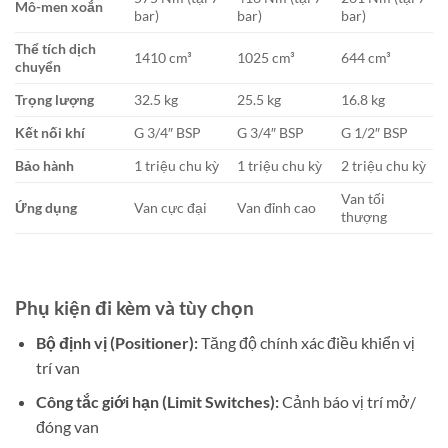
Mô-men xoắn
bar)
bar)
bar)
Thể tích dịch
1410 cm³
1025 cm³
644 cm³
chuyển
Trọng lượng
32.5 kg
25.5 kg
16.8 kg
Kết nối khí
G 3/4″ BSP
G 3/4″ BSP
G 1/2″ BSP
Bảo hành
1 triệu chu kỳ
1 triệu chu kỳ
2 triệu chu kỳ
Van tối
Ứng dụng
Van cực đại
Van đỉnh cao
thượng
Phụ kiện đi kèm và tùy chọn
Bộ định vị (Positioner):
Tăng độ chính xác điều khiển vị
trí van
Công tắc giới hạn (Limit Switches):
Cảnh báo vị trí mở/
đóng van