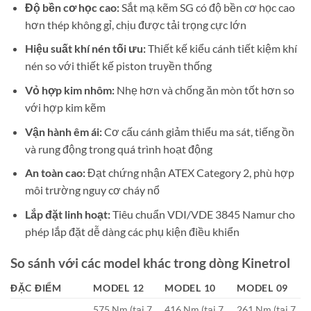
Độ bền cơ học cao:
Sắt mạ kẽm SG có độ bền cơ học cao
hơn thép không gỉ, chịu được tải trọng cực lớn
Hiệu suất khí nén tối ưu:
Thiết kế kiểu cánh tiết kiệm khí
nén so với thiết kế piston truyền thống
Vỏ hợp kim nhôm:
Nhẹ hơn và chống ăn mòn tốt hơn so
với hợp kim kẽm
Vận hành êm ái:
Cơ cấu cánh giảm thiểu ma sát, tiếng ồn
và rung động trong quá trình hoạt động
An toàn cao:
Đạt chứng nhận ATEX Category 2, phù hợp
môi trường nguy cơ cháy nổ
Lắp đặt linh hoạt:
Tiêu chuẩn VDI/VDE 3845 Namur cho
phép lắp đặt dễ dàng các phụ kiện điều khiển
So sánh với các model khác trong dòng Kinetrol
ĐẶC ĐIỂM
MODEL 12
MODEL 10
MODEL 09
575 Nm (tại 7
416 Nm (tại 7
261 Nm (tại 7