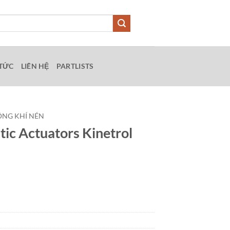
 TỨC
LIÊN HỆ
PARTLISTS
ỘNG KHÍ NÉN
ic Actuators Kinetrol