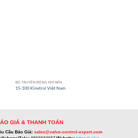
BỘ TRUYỀN ĐỘNG KHÍ NÉN
BỘ TRUYỀN ĐỘNG KHÍ 
15-100 Kinetrol Việt Nam
MOD 63 Valbia Việt
ÁO GIÁ & THANH TOÁN
êu Cầu Báo Giá:
sales@valve-control-expert.com