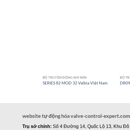
BỘ TRUYỀN ĐỘNG KHÍ NÉN
BỘ TR
SERIES 82 MOD 32 Valbia Việt Nam
DR09
website tự động hóa valve-control-expert.com
Trụ sở chính:
Số 4 Đường 14, Quốc Lộ 13, Khu Đô