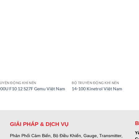
UYỀN ĐỘNG KHÍ NÉN
BỘ TRUYỀN ĐỘNG KHÍ NÉN
00U F10 12 S27F Gemu Việt Nam
14-100 Kinetrol Việt Nam
B
GIẢI PHÁP & DỊCH VỤ
Y
Phân Phối Cảm Biến, Bộ Điều Khiển, Gauge,
Transmitter,