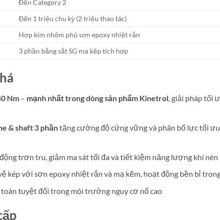
Đến Category 2
Đến 1 triệu chu kỳ (2 triệu thao tác)
Hợp kim nhôm phủ sơn epoxy nhiệt rắn
3 phần bằng sắt SG mạ kẽp tích hợp
phá
40 Nm
–
mạnh nhất trong dòng sản phẩm Kinetrol
, giải pháp tối
ne & shaft 3 phần
tăng cường độ cứng vững và phân bổ lực tối ưu, 
động trơn tru, giảm ma sát tối đa và tiết kiệm năng lượng khí nén
vệ kép với sơn epoxy nhiệt rắn và mạ kẽm, hoạt động bền bỉ tron
 toàn tuyệt đối trong môi trường nguy cơ nổ cao
cấp