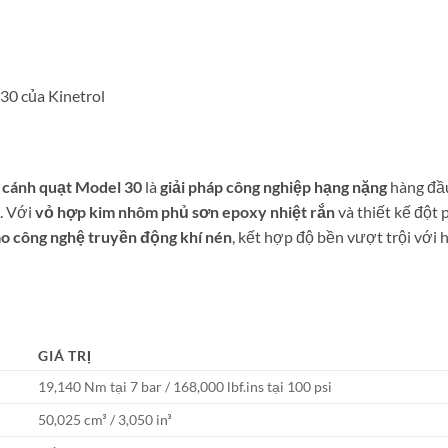
30 của Kinetrol
 cánh quạt Model 30
là
giải pháp công nghiệp hạng nặng
hàng đầu
. Với
vỏ hợp kim nhôm phủ sơn epoxy nhiệt rắn
và thiết kế đột
ao công nghệ truyền động khí nén
, kết hợp độ bền vượt trội với 
GIÁ TRỊ
19,140 Nm tại 7 bar / 168,000 lbf.ins tại 100 psi
50,025 cm³ / 3,050 in³