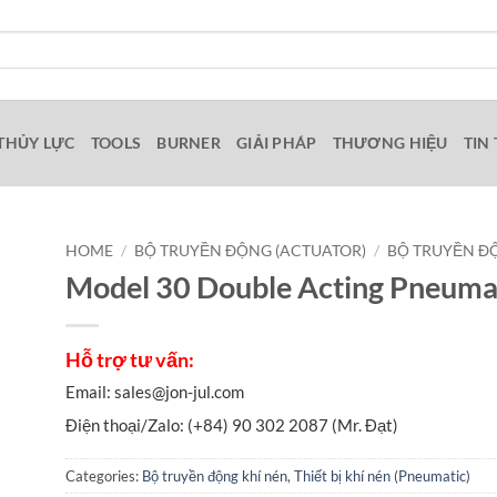
THỦY LỰC
TOOLS
BURNER
GIẢI PHÁP
THƯƠNG HIỆU
TIN
HOME
/
BỘ TRUYỀN ĐỘNG (ACTUATOR)
/
BỘ TRUYỀN Đ
Model 30 Double Acting Pneumat
Categories:
Bộ truyền động khí nén
,
Thiết bị khí nén (Pneumatic)