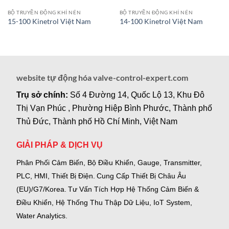
BỘ TRUYỀN ĐỘNG KHÍ NÉN
BỘ TRUYỀN ĐỘNG KHÍ NÉN
15-100 Kinetrol Việt Nam
14-100 Kinetrol Việt Nam
website tự động hóa valve-control-expert.com
Trụ sở chính:
Số 4 Đường 14, Quốc Lộ 13, Khu Đô
Thị Vạn Phúc , Phường Hiệp Bình Phước, Thành phố
Thủ Đức, Thành phố Hồ Chí Minh, Việt Nam
GIẢI PHÁP & DỊCH VỤ
Phân Phối Cảm Biến, Bộ Điều Khiển, Gauge,
Transmitter,
PLC, HMI, Thiết Bị Điện.
Cung Cấp Thiết Bị Châu Âu
(EU)/G7/Korea.
Tư Vấn Tích Hợp Hệ Thống Cảm Biến &
Điều Khiển, Hệ Thống Thu Thập Dữ Liệu, IoT System,
Water Analytics.