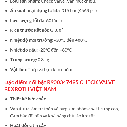
Loại sản phẩm:
Check Valve (Van một chiều)
Áp suất hoạt động tối đa:
315 bar (4568 psi)
Lưu lượng tối đa:
60 l/min
Kích thước kết nối:
G 3/8″
Nhiệt độ môi trường:
-30°C đến +80°C
Nhiệt độ dầu:
-20°C đến +80°C
Trọng lượng:
0.8 kg
Vật liệu:
Thép và hợp kim nhôm
Đặc điểm nổi bật R900347495 CHECK VALVE
REXROTH VIỆT NAM
Thiết kế bền chắc
Van được làm từ thép và hợp kim nhôm chất lượng cao,
đảm bảo độ bền và khả năng chịu áp lực tốt.
Hoạt động tin cậy