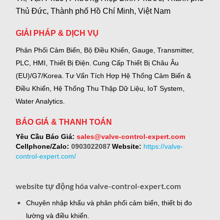
Thủ Đức, Thành phố Hồ Chí Minh, Việt Nam
GIẢI PHÁP & DỊCH VỤ
Phân Phối Cảm Biến, Bộ Điều Khiển, Gauge,
Transmitter,
PLC, HMI, Thiết Bị Điện.
Cung Cấp Thiết Bị Châu Âu
(EU)/G7/Korea.
Tư Vấn Tích Hợp Hệ Thống Cảm Biến &
Điều Khiển, Hệ Thống Thu Thập Dữ Liệu, IoT System,
Water Analytics.
BÁO GIÁ & THANH TOÁN
Yêu Cầu Báo Giá:
sales@valve-control-expert.com
Cellphone/Zalo:
0903022087
Website:
https://valve-
control-expert.com/
website tự động hóa valve-control-expert.com
Chuyên nhập khẩu và phân phối cảm biến, thiết bị đo
lường và điều khiển.