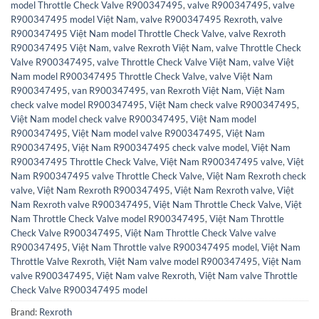
model Throttle Check Valve R900347495
,
valve R900347495
,
valve
R900347495 model Việt Nam
,
valve R900347495 Rexroth
,
valve
R900347495 Việt Nam model Throttle Check Valve
,
valve Rexroth
R900347495 Việt Nam
,
valve Rexroth Việt Nam
,
valve Throttle Check
Valve R900347495
,
valve Throttle Check Valve Việt Nam
,
valve Việt
Nam model R900347495 Throttle Check Valve
,
valve Việt Nam
R900347495
,
van R900347495
,
van Rexroth Việt Nam
,
Việt Nam
check valve model R900347495
,
Việt Nam check valve R900347495
,
Việt Nam model check valve R900347495
,
Việt Nam model
R900347495
,
Việt Nam model valve R900347495
,
Việt Nam
R900347495
,
Việt Nam R900347495 check valve model
,
Việt Nam
R900347495 Throttle Check Valve
,
Việt Nam R900347495 valve
,
Việt
Nam R900347495 valve Throttle Check Valve
,
Việt Nam Rexroth check
valve
,
Việt Nam Rexroth R900347495
,
Việt Nam Rexroth valve
,
Việt
Nam Rexroth valve R900347495
,
Việt Nam Throttle Check Valve
,
Việt
Nam Throttle Check Valve model R900347495
,
Việt Nam Throttle
Check Valve R900347495
,
Việt Nam Throttle Check Valve valve
R900347495
,
Việt Nam Throttle valve R900347495 model
,
Việt Nam
Throttle Valve Rexroth
,
Việt Nam valve model R900347495
,
Việt Nam
valve R900347495
,
Việt Nam valve Rexroth
,
Việt Nam valve Throttle
Check Valve R900347495 model
Brand:
Rexroth