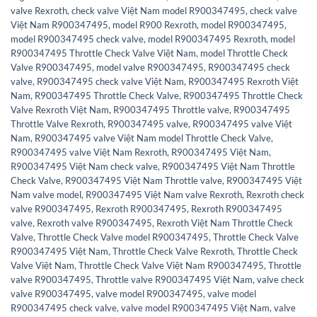
valve Rexroth
,
check valve Việt Nam model R900347495
,
check valve
Việt Nam R900347495
,
model R900 Rexroth
,
model R900347495
,
model R900347495 check valve
,
model R900347495 Rexroth
,
model
R900347495 Throttle Check Valve Việt Nam
,
model Throttle Check
Valve R900347495
,
model valve R900347495
,
R900347495 check
valve
,
R900347495 check valve Việt Nam
,
R900347495 Rexroth Việt
Nam
,
R900347495 Throttle Check Valve
,
R900347495 Throttle Check
Valve Rexroth Việt Nam
,
R900347495 Throttle valve
,
R900347495
Throttle Valve Rexroth
,
R900347495 valve
,
R900347495 valve Việt
Nam
,
R900347495 valve Việt Nam model Throttle Check Valve
,
R900347495 valve Việt Nam Rexroth
,
R900347495 Việt Nam
,
R900347495 Việt Nam check valve
,
R900347495 Việt Nam Throttle
Check Valve
,
R900347495 Việt Nam Throttle valve
,
R900347495 Việt
Nam valve model
,
R900347495 Việt Nam valve Rexroth
,
Rexroth check
valve R900347495
,
Rexroth R900347495
,
Rexroth R900347495
valve
,
Rexroth valve R900347495
,
Rexroth Việt Nam Throttle Check
Valve
,
Throttle Check Valve model R900347495
,
Throttle Check Valve
R900347495 Việt Nam
,
Throttle Check Valve Rexroth
,
Throttle Check
Valve Việt Nam
,
Throttle Check Valve Việt Nam R900347495
,
Throttle
valve R900347495
,
Throttle valve R900347495 Việt Nam
,
valve check
valve R900347495
,
valve model R900347495
,
valve model
R900347495 check valve
,
valve model R900347495 Việt Nam
,
valve