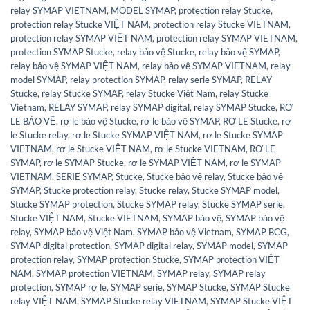
relay SYMAP VIETNAM
,
MODEL SYMAP
,
protection relay Stucke
,
protection relay Stucke VIỆT NAM
,
protection relay Stucke VIETNAM
,
protection relay SYMAP VIỆT NAM
,
protection relay SYMAP VIETNAM
,
protection SYMAP Stucke
,
relay bảo vệ Stucke
,
relay bảo vệ SYMAP
,
relay bảo vệ SYMAP VIỆT NAM
,
relay bảo vệ SYMAP VIETNAM
,
relay
model SYMAP
,
relay protection SYMAP
,
relay serie SYMAP
,
RELAY
Stucke
,
relay Stucke SYMAP
,
relay Stucke Việt Nam
,
relay Stucke
Vietnam
,
RELAY SYMAP
,
relay SYMAP digital
,
relay SYMAP Stucke
,
RƠ
LE BẢO VỆ
,
rơ le bảo vệ Stucke
,
rơ le bảo vệ SYMAP
,
RƠ LE Stucke
,
rơ
le Stucke relay
,
rơ le Stucke SYMAP VIỆT NAM
,
rơ le Stucke SYMAP
VIETNAM
,
rơ le Stucke VIỆT NAM
,
rơ le Stucke VIETNAM
,
RƠ LE
SYMAP
,
rơ le SYMAP Stucke
,
rơ le SYMAP VIỆT NAM
,
rơ le SYMAP
VIETNAM
,
SERIE SYMAP
,
Stucke
,
Stucke bảo vệ relay
,
Stucke bảo vệ
SYMAP
,
Stucke protection relay
,
Stucke relay
,
Stucke SYMAP model
,
Stucke SYMAP protection
,
Stucke SYMAP relay
,
Stucke SYMAP serie
,
Stucke VIỆT NAM
,
Stucke VIETNAM
,
SYMAP bảo vệ
,
SYMAP bảo vệ
relay
,
SYMAP bảo vệ Việt Nam
,
SYMAP bảo vệ Vietnam
,
SYMAP BCG
,
SYMAP digital protection
,
SYMAP digital relay
,
SYMAP model
,
SYMAP
protection relay
,
SYMAP protection Stucke
,
SYMAP protection VIỆT
NAM
,
SYMAP protection VIETNAM
,
SYMAP relay
,
SYMAP relay
protection
,
SYMAP rơ le
,
SYMAP serie
,
SYMAP Stucke
,
SYMAP Stucke
relay VIỆT NAM
,
SYMAP Stucke relay VIETNAM
,
SYMAP Stucke VIỆT