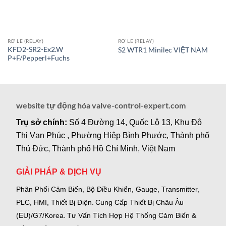
RƠ LE (RELAY)
RƠ LE (RELAY)
KFD2-SR2-Ex2.W
S2 WTR1 Minilec VIỆT NAM
P+F/Pepperl+Fuchs
website tự động hóa valve-control-expert.com
Trụ sở chính:
Số 4 Đường 14, Quốc Lộ 13, Khu Đô
Thị Vạn Phúc , Phường Hiệp Bình Phước, Thành phố
Thủ Đức, Thành phố Hồ Chí Minh, Việt Nam
GIẢI PHÁP & DỊCH VỤ
Phân Phối Cảm Biến, Bộ Điều Khiển, Gauge,
Transmitter,
PLC, HMI, Thiết Bị Điện.
Cung Cấp Thiết Bị Châu Âu
(EU)/G7/Korea.
Tư Vấn Tích Hợp Hệ Thống Cảm Biến &