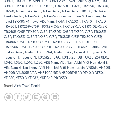
30/R4
,
TBX-30/R4 Aichi
,
TBX-30/R4 Aichi Tokei Denki Việt Nam
,
TBX-
30/R4 Tuabin
,
TBX100
,
TBX100F
,
TBX150F
,
TBX30
,
TBZ150
,
TBZ300
,
TBZ60
,
Tokei
,
Tokei Aichi
,
Tokei Denki
,
Tokei Denki TBX-30/R4
,
Tokei
Denki Tuabin
,
Tokei đo khí
,
Tokei đo lưu lượng
,
Tokei đo lưu lượng khí
,
Tokei TBX-30/R4
,
Tokei Việt Nam
,
TR-Ⅳ
,
TRA100T
,
TRA40T
,
TRA50T
,
TRA80T
,
TRX25R-C/5P
,
TRX32R-C/5P
,
TRX40B-C/5P
,
TRX40D-C/5P
,
TRX40R-C/5P
,
TRX50B-C/5P
,
TRX50D-C/5P
,
TRX50R-C/5P
,
TRX65B-
C/5P
,
TRX65D-C/5P
,
TRX65R-C/5P
,
TRX80B-C/5P
,
TRX80D-C/5P
,
TRX80R-C/5P
,
TRZ100D-C/4P
,
TRZ100R-C/5P
,
TRZ150D-C/4P
,
TRZ150R-C/5P
,
TRZ200D-C/4P
,
TRZ200R-C/5P
,
Tuabin
,
Tuabin Aichi
,
Tuabin Denki
,
Tuabin TBX-30/R4
,
Tuabin Tokei
,
Types A-H
,
Types A-N
,
Types C-H
,
Types C-N
,
UX15(25)-0AC
,
UX15(25)-0BT
,
UX15(25)-0DC
,
UX40
,
UX50
,
UZ40
,
UZ50
,
Việt Nam
,
Việt Nam Aichi
,
Việt Nam đo khí
,
Việt Nam đo lưu lượng
,
Việt Nam khí
,
Việt Nam Tuabin
,
VN05R
,
VN10R
,
VN20R
,
VNS05RE/RF
,
VNS10RE/RF
,
VNS20RE/RF
,
YDF40
,
YDF50
,
YDF80
,
YF50
,
YKDS32
,
YKDS40
,
YKDS50
Brand:
Aichi Tokei Denki