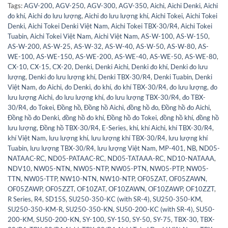
Tags:
AGV-200
,
AGV-250
,
AGV-300
,
AGV-350
,
Aichi
,
Aichi Denki
,
Aichi
đo khí
,
Aichi đo lưu lượng
,
Aichi đo lưu lượng khí
,
Aichi Tokei
,
Aichi Tokei
Denki
,
Aichi Tokei Denki Việt Nam
,
Aichi Tokei TBX-30/R4
,
Aichi Tokei
Tuabin
,
Aichi Tokei Việt Nam
,
Aichi Việt Nam
,
AS-W-100
,
AS-W-150
,
AS-W-200
,
AS-W-25
,
AS-W-32
,
AS-W-40
,
AS-W-50
,
AS-W-80
,
AS-
WE-100
,
AS-WE-150
,
AS-WE-200
,
AS-WE-40
,
AS-WE-50
,
AS-WE-80
,
CX-10
,
CX-15
,
CX-20
,
Denki
,
Denki Aichi
,
Denki đo khí
,
Denki đo lưu
lượng
,
Denki đo lưu lượng khí
,
Denki TBX-30/R4
,
Denki Tuabin
,
Denki
Việt Nam
,
đo Aichi
,
đo Denki
,
đo khí
,
đo khí TBX-30/R4
,
đo lưu lượng
,
đo
lưu lượng Aichi
,
đo lưu lượng khí
,
đo lưu lượng TBX-30/R4
,
đo TBX-
30/R4
,
đo Tokei
,
Đồng hồ
,
Đồng hồ Aichi
,
đồng hồ đo
,
Đồng hồ đo Aichi
,
Đồng hồ đo Denki
,
đồng hồ đo khí
,
Đồng hồ đo Tokei
,
đồng hồ khí
,
đồng hồ
lưu lượng
,
Đồng hồ TBX-30/R4
,
E-Series
,
khí
,
khí Aichi
,
khí TBX-30/R4
,
khí Việt Nam
,
lưu lượng khí
,
lưu lượng khí TBX-30/R4
,
lưu lượng khí
Tuabin
,
lưu lượng TBX-30/R4
,
lưu lượng Việt Nam
,
MP-401
,
NB
,
ND05-
NATAAC-RC
,
ND05-PATAAC-RC
,
ND05-TATAAA-RC
,
ND10-NATAAA
,
NDV10
,
NW05-NTN
,
NW05-NTP
,
NW05-PTN
,
NW05-PTP
,
NW05-
TTN
,
NW05-TTP
,
NW10-NTN
,
NW10-NTP
,
OF05ZAT
,
OF05ZAWN
,
OF05ZAWP
,
OF05ZZT
,
OF10ZAT
,
OF10ZAWN
,
OF10ZAWP
,
OF10ZZT
,
R Series
,
R4
,
SD15S
,
SU250-350-KC (with SR-4)
,
SU250-350-KM
,
SU250-350-KM-R
,
SU250-350-KN
,
SU50-200-KC (with SR-4)
,
SU50-
200-KM
,
SU50-200-KN
,
SY-100
,
SY-150
,
SY-50
,
SY-75
,
TBX-30
,
TBX-