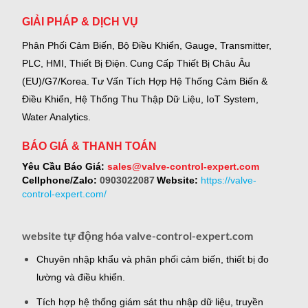
GIẢI PHÁP & DỊCH VỤ
Phân Phối Cảm Biến, Bộ Điều Khiển, Gauge,
Transmitter,
PLC, HMI, Thiết Bị Điện.
Cung Cấp Thiết Bị Châu Âu
(EU)/G7/Korea.
Tư Vấn Tích Hợp Hệ Thống Cảm Biến &
Điều Khiển, Hệ Thống Thu Thập Dữ Liệu, IoT System,
Water Analytics.
BÁO GIÁ & THANH TOÁN
Yêu Cầu Báo Giá:
sales@valve-control-expert.com
Cellphone/Zalo:
0903022087
Website:
https://valve-
control-expert.com/
website tự động hóa valve-control-expert.com
Chuyên nhập khẩu và phân phối cảm biến, thiết bị đo
lường và điều khiển.
Tích hợp hệ thống giám sát thu nhập dữ liệu, truyền