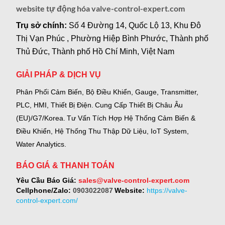
website tự động hóa valve-control-expert.com
Trụ sở chính:
Số 4 Đường 14, Quốc Lộ 13, Khu Đô
Thị Vạn Phúc , Phường Hiệp Bình Phước, Thành phố
Thủ Đức, Thành phố Hồ Chí Minh, Việt Nam
GIẢI PHÁP & DỊCH VỤ
Phân Phối Cảm Biến, Bộ Điều Khiển, Gauge,
Transmitter,
PLC, HMI, Thiết Bị Điện.
Cung Cấp Thiết Bị Châu Âu
(EU)/G7/Korea.
Tư Vấn Tích Hợp Hệ Thống Cảm Biến &
Điều Khiển, Hệ Thống Thu Thập Dữ Liệu, IoT System,
Water Analytics.
BÁO GIÁ & THANH TOÁN
Yêu Cầu Báo Giá:
sales@valve-control-expert.com
Cellphone/Zalo:
0903022087
Website:
https://valve-
control-expert.com/