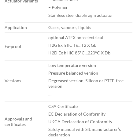
Actuator variants
– Polymer
Stainless steel diaphragm actuator
Application
Gases, vapours, liquids
optional ATEX non-electrical
II 2G Ex h IIC T6…T2 X Gb
Ex-proof
II 2D Ex h IIIC 85°C…220°C X Db
Low temperature version
Pressure balanced version
Versions
Degreased version, Silicon or PTFE-free
version
…
CSA Certificate
EC Declaration of Conformity
Approvals and
UKCA Declaration of Conformity
certificates
Safety manual with SIL manufacturer’s
declaration