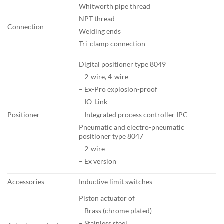
Whitworth pipe thread
NPT thread
Connection
Welding ends
Tri-clamp connection
Digital positioner type 8049
– 2-wire, 4-wire
– Ex-Pro explosion-proof
– IO-Link
– Integrated process controller IPC
Positioner
Pneumatic and electro-pneumatic
positioner type 8047
– 2-wire
– Ex version
Accessories
Inductive limit switches
Piston actuator of
– Brass (chrome plated)
– Stainless steel