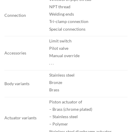
NPT thread
Welding ends
Connection
Tri-clamp connection
Special connections
Limit switch
Pilot valve
Accessories
Manual override
. . .
Stainless steel
Bronze
Body variants
Brass
Piston actuator of
– Brass (chrome plated)
– Stainless steel
Actuator variants
– Polymer
Stainless steel diaphragm actuator