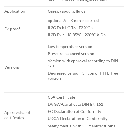
Application
Gases, vapours, fluids
optional ATEX non-electrical
II 2G Ex h IIC T6…T2 X Gb
Ex-proof
II 2D Ex h IIIC 85°C…220°C X Db
Low temperature version
Pressure balanced version
Version with approval according to DIN
161
Versions
Degreased version, Silicon or PTFE-free
version
…
CSA Certificate
DVGW-Certificate DIN EN 161
EC Declaration of Conformity
Approvals and
certificates
UKCA Declaration of Conformity
Safety manual with SIL manufacturer’s