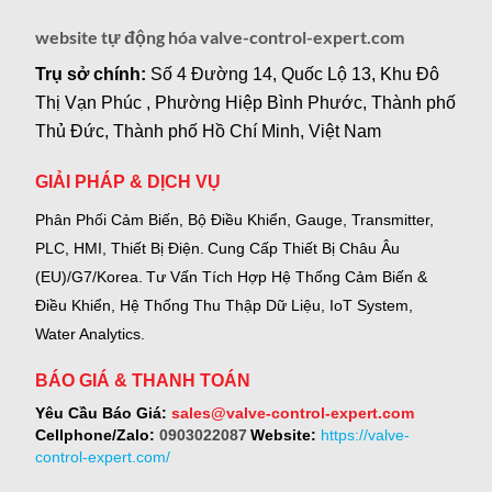
website tự động hóa valve-control-expert.com
Trụ sở chính:
Số 4 Đường 14, Quốc Lộ 13, Khu Đô
Thị Vạn Phúc , Phường Hiệp Bình Phước, Thành phố
Thủ Đức, Thành phố Hồ Chí Minh, Việt Nam
GIẢI PHÁP & DỊCH VỤ
Phân Phối Cảm Biến, Bộ Điều Khiển, Gauge,
Transmitter,
PLC, HMI, Thiết Bị Điện.
Cung Cấp Thiết Bị Châu Âu
(EU)/G7/Korea.
Tư Vấn Tích Hợp Hệ Thống Cảm Biến &
Điều Khiển, Hệ Thống Thu Thập Dữ Liệu, IoT System,
Water Analytics.
BÁO GIÁ & THANH TOÁN
Yêu Cầu Báo Giá:
sales@valve-control-expert.com
Cellphone/Zalo:
0903022087
Website:
https://valve-
control-expert.com/