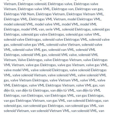
Vietnam
,
Elektrogas solenoid
,
Elektrogas valve
,
Elektrogas valve
Vietnam
,
Elektrogas valve VML
,
Elektrogas van
,
Elektrogas van gas
,
Elektrogas Việt Nam
,
Elektrogas Vietnam
,
Elektrogas Vietnam VML
,
Elektrogas VML
,
Elektrogas VML Vietnam
,
model Elektrogas VML
,
model solenoid VML
,
model valve VML
,
model VML
,
model VML
Elektrogas
,
model VML van
,
serie VML
,
solenoid Elektrogas
,
solenoid gas
Elektrogas
,
solenoid gas valve Elektrogas
,
solenoid gas valve VML
,
solenoid valve Elektrogas
,
solenoid valve Elektrogas VML
,
solenoid valve
gas
,
solenoid valve gas VML
,
solenoid valve Vietnam
,
solenoid valve
VML
,
solenoid valve VML gas
,
solenoid van VML
,
solenoid VML
Elektrogas
,
solenoid VML gas
,
solenoid VML valve
,
solenoid VML
Vietnam
,
Valve Elektrogas
,
valve Elektrogas Vietnam
,
valve Elektrogas
VML Vietnam
,
valve gas Elektrogas
,
valve gas Vietnam
,
valve gas VML
,
valve model VML
,
valve solenoid Elektrogas
,
valve solenoid Elektrogas
VML
,
valve solenoid Vietnam
,
valve solenoid VML
,
valve solenoid VML
gas
,
valve Vietnam Elektrogas
,
valve Vietnam VML
,
valve VML
,
valve
VML Elektrogas
,
valve VML Elektrogas Vietnam
,
valve VML gas
,
van
điện từ
,
van điện từ Elektrogas
,
van điện từ VML
,
van điện từ VML
Elektrogas
,
van Elektrogas
,
van Elektrogas VML
,
van gas Elektrogas
,
van gas Elektrogas Vietnam
,
van gas VML
,
van solenoid Elektrogas
,
van
solenoid gas
,
van solenoid gas Elektrogas
,
van solenoid gas VML
,
van
solenoid Vietnam
,
van solenoid Vietnam VML
,
van solenoid VML
,
van