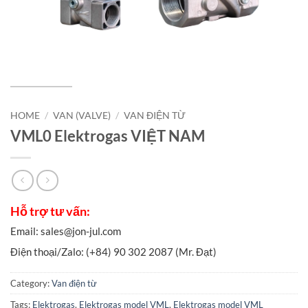
HOME
/
VAN (VALVE)
/
VAN ĐIỆN TỪ
VML0 Elektrogas VIỆT NAM
Category:
Van điện từ
Tags:
Elektrogas
,
Elektrogas model VML
,
Elektrogas model VML