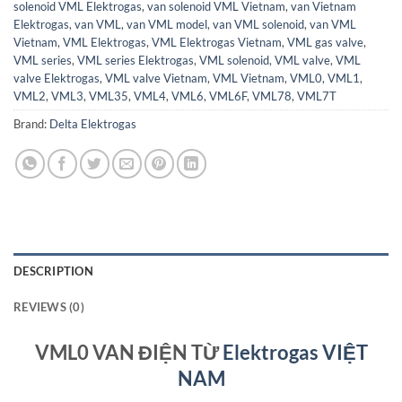
solenoid VML Elektrogas
,
van solenoid VML Vietnam
,
van Vietnam
Elektrogas
,
van VML
,
van VML model
,
van VML solenoid
,
van VML
Vietnam
,
VML Elektrogas
,
VML Elektrogas Vietnam
,
VML gas valve
,
VML series
,
VML series Elektrogas
,
VML solenoid
,
VML valve
,
VML
valve Elektrogas
,
VML valve Vietnam
,
VML Vietnam
,
VML0
,
VML1
,
VML2
,
VML3
,
VML35
,
VML4
,
VML6
,
VML6F
,
VML78
,
VML7T
Brand:
Delta Elektrogas
DESCRIPTION
REVIEWS (0)
VML0 VAN ĐIỆN TỪ
Elektrogas VIỆT
NAM