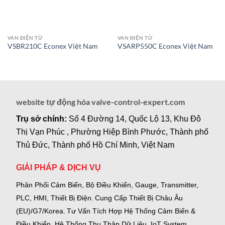
VAN ĐIỆN TỪ
VAN ĐIỆN TỪ
VSBR210C Econex Việt Nam
VSARP550C Econex Việt Nam
website tự động hóa valve-control-expert.com
Trụ sở chính:
Số 4 Đường 14, Quốc Lộ 13, Khu Đô
Thị Vạn Phúc , Phường Hiệp Bình Phước, Thành phố
Thủ Đức, Thành phố Hồ Chí Minh, Việt Nam
GIẢI PHÁP & DỊCH VỤ
Phân Phối Cảm Biến, Bộ Điều Khiển, Gauge,
Transmitter,
PLC, HMI, Thiết Bị Điện.
Cung Cấp Thiết Bị Châu Âu
(EU)/G7/Korea.
Tư Vấn Tích Hợp Hệ Thống Cảm Biến &
Điều Khiển, Hệ Thống Thu Thập Dữ Liệu, IoT System,