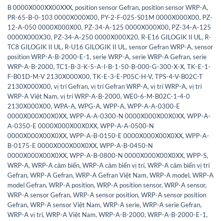
B 0000X000XX00XXX
,
position sensor Gefran
,
position sensor WRP-A
,
PR-65-B-0-103 0000X000X00
,
PY-2-F-025-S01M 0000X000X00
,
PZ-
12-A-050 0000X000X00
,
PZ-34-A-125 0000X000X00
,
PZ-34-A-125
0000X000X30
,
PZ-34-A-250 0000X000X20
,
R-E16 GILOGIK II UL
,
R-
TC8 GILOGIK II UL
,
R-U16 GILOGIK II UL
,
sensor Gefran WRP-A
,
sensor
position WRP-A-B-2000-E-1
,
serie WRP-A
,
serie WRP-A Gefran
,
serie
WRP-A-B-2000
,
TC1-B-3-K-5-A-I-B-1-50-B-000-G-300-X-X
,
TK-E-1-
F-B01D-M-V 2130X000X00
,
TK-E-3-E-P05C-H-V
,
TPS-4-V-B02C-T
2130X000X00
,
vị trí Gefran
,
vị trí Gefran WRP-A
,
vị trí WRP-A
,
vị trí
WRP-A Việt Nam
,
vị trí WRP-A-B-2000
,
WE0-6-M-B02C-1-4-0
2130X000X00
,
WPA-A
,
WPG-A
,
WPP-A
,
WPP-A-A-0300-E
0000X000X00X0XX
,
WPP-A-A-0300-N 0000X000X00X0XX
,
WPP-A-
A-0350-E 0000X000X00X0XX
,
WPP-A-A-0500-N
0000X000X00X0XX
,
WPP-A-B-0150-E 0000X000X00X0XX
,
WPP-A-
B-0175-E 0000X000X00X0XX
,
WPP-A-B-0450-N
0000X000X00X0XX
,
WPP-A-B-0800-N 0000X000X00X0XX
,
WPP-S
,
WRP-A
,
WRP-A cảm biến
,
WRP-A cảm biến vị trí
,
WRP-A cảm biến vị trí
Gefran
,
WRP-A Gefran
,
WRP-A Gefran Việt Nam
,
WRP-A model
,
WRP-A
model Gefran
,
WRP-A position
,
WRP-A position sensor
,
WRP-A sensor
,
WRP-A sensor Gefran
,
WRP-A sensor position
,
WRP-A sensor position
Gefran
,
WRP-A sensor Việt Nam
,
WRP-A serie
,
WRP-A serie Gefran
,
WRP-A vị trí
,
WRP-A Việt Nam
,
WRP-A-B-2000
,
WRP-A-B-2000-E-1
,