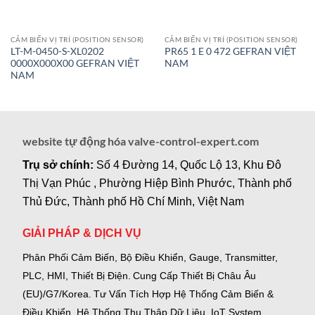
CẢM BIẾN VỊ TRÍ (POSITION SENSOR)
CẢM BIẾN VỊ TRÍ (POSITION SENSOR)
LT-M-0450-S-XL0202
PR65 1 E 0 472 GEFRAN VIỆT
0000X000X00 GEFRAN VIỆT
NAM
NAM
website tự động hóa valve-control-expert.com
Trụ sở chính:
Số 4 Đường 14, Quốc Lộ 13, Khu Đô
Thị Vạn Phúc , Phường Hiệp Bình Phước, Thành phố
Thủ Đức, Thành phố Hồ Chí Minh, Việt Nam
GIẢI PHÁP & DỊCH VỤ
Phân Phối Cảm Biến, Bộ Điều Khiển, Gauge,
Transmitter,
PLC, HMI, Thiết Bị Điện.
Cung Cấp Thiết Bị Châu Âu
(EU)/G7/Korea.
Tư Vấn Tích Hợp Hệ Thống Cảm Biến &
Điều Khiển, Hệ Thống Thu Thập Dữ Liệu, IoT System,