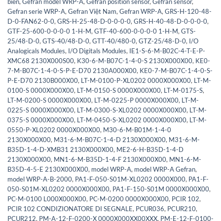
biến
,
Gefran model WRP-A
,
Gefran position sensor
,
Gefran sensor
,
Gefran serie WRP-A
,
Gefran Việt Nam
,
Gefran WRP-A
,
GRS-H-120-48-
D-0-FAN62-0-0
,
GRS-H-25-48-D-0-0-0-0
,
GRS-H-40-48-D-0-0-0-0
,
GTF-25-600-0-0-0-0 1-H-M
,
GTF-40-600-0-0-0-0 1-H-M
,
GTS-
25/48-D-0
,
GTS-40/48-D-0
,
GTT-40/480-0
,
GTZ-25/48-D-0
,
I/O
Analogicals Modules
,
I/O Digitals Modules
,
IE1-S-6-M-B02C-4-T-E-P-
XMC68 2130X000S00
,
K30-6-M-B07C-1-4-0-S 2130X000X00
,
KE0-
7-M-B07C-1-4-0-S-P-E-D70 2130A000X00
,
KE0-7-M-B07C-1-4-0-S-
P-E-D70 2130B000X00
,
LT-M-0100-P-XL0202 0000X000X00
,
LT-M-
0100-S 0000X000X00
,
LT-M-0150-S 0000X000X00
,
LT-M-0175-S
,
LT-M-0200-S 0000X000X00
,
LT-M-0225-P 0000X000X00
,
LT-M-
0225-S 0000X000X00
,
LT-M-0300-S-XL0202 0000X000X00
,
LT-M-
0375-S 0000X000X00
,
LT-M-0450-S-XL0202 0000X000X00
,
LT-M-
0550-P-XL0202 0000X000X00
,
M30-6-M-B01M-1-4-0
2130X000X00
,
M31-6-M-B07C-1-4-D 2130X000X00
,
M31-6-M-
B35D-1-4-D-XMB31 2130X000X00
,
ME2-6-H-B35D-1-4-D
2130X000X00
,
MN1-6-M-B35D-1-4-F 2130X000X00
,
MN1-6-M-
B35D-4-5-E 2130X000X00
,
model WRP-A
,
model WRP-A Gefran
,
model WRP-A-B-2000
,
PA1-F-050-S01M-XL0202 0000X000
,
PA1-F-
050-S01M-XL0202 0000X000X00
,
PA1-F-150-S01M 0000X000X00
,
PC-M-0100 L000X000X00
,
PC-M-0200 0000X000X00
,
PCIR 102
,
PCIR 102 CONDIZIONATORE DI SEGNALE
,
PCUR036
,
PCUR210
,
PCUR212
,
PM-A-12-F-0200-X 0000X000XX00XXX
,
PM-E-12-F-0100-