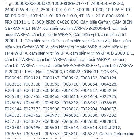
Tags:
0000XXXXS00I0XX
,
1300-RDRR-01-2-1
,
2400-0-0-4R-0-0
,
2400-0-W-4R-0-1
,
2500-0-0-0-0-0-1
,
400-RR-1-000
,
40B-96-5-10-
RR-R0-0-0-1
,
40T-48-4-01-RR-0-1-0-0
,
4T-48-4-24-0-000
,
650L-R-
RR0-01011-1-G
,
800-RRR0-04020-000
,
Cảm biến Gefran
,
CẢM BIẾN
GEFRAN VIỆT NAM
,
cảm biến Gefran WRP-A-B-2000-E-1
,
cảm biến
model WRP-A
,
cảm biến serie WRP-A
,
Cảm biến vị trí
,
cảm biến vị trí
2000-E-1
,
Cảm biến vị trí Gefran
,
cảm biến vị trí Gefran Việt Nam
,
cảm
biến vị trí Gefran WRP-A
,
cảm biến vị trí model WRP-A
,
cảm biến vị trí
serie WRP-A
,
cảm biến vị trí WRP-A
,
cảm biến vị trí WRP-A-B-2000-E-1
,
cảm biến WRP-A
,
cảm biến WRP-A model
,
cảm biến WRP-A position
,
cảm biến WRP-A serie
,
cảm biến WRP-A-B-2000-E-1
,
cảm biến WRP-A-
B-2000-E-1 Việt Nam
,
CAV003
,
CON022
,
CON031
,
CON345
,
F000042
,
F000121
,
F000167
,
F000943
,
F003152
,
F003494
,
F003518
,
F003538
,
F003583
,
F003710
,
F003864
,
F004228
,
F004286
,
F004400
,
F004403
,
F004422
,
F004517
,
F005239
,
F005283
,
F007755
,
F008463
,
F008611
,
F021444
,
F022925
,
F025059
,
F026082
,
F026083
,
F026313
,
F026437
,
F026509
,
F026944
,
F027773
,
F028508
,
F028816
,
F032204
,
F040057
,
F040925
,
F040962
,
F040993
,
F046883
,
F053338
,
F057232
,
F057233
,
F063827
,
F064036
,
F068635
,
F082630
,
F082814
,
F083584
,
F305495
,
F305501
,
F305514
,
F305514 & PCUR212
,
F305557
,
F305761
,
F305767
,
F305810
,
F306327
,
Gefran
,
Gefran cảm