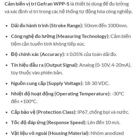
Cảm biến vị trí Gefran WPP-S
là thiết bị dùng để đo lường
và xác định vị trí trong các hệ thống tự động hóa công nghiệp.
Dải đo hành trình (Stroke Range):
50mm đến 1000mm.
Công nghệ đo lường (Measuring Technology):
Cảm biến
tiệm cận tuyến tính không tiếp xúc.
Độ chính xác (Accuracy):
± 0.05% của toàn dải đo.
Tín hiệu đầu ra (Output Signal):
Analog (0-10V, 4-20mA),
tùy thuộc vào phiên bản.
Nguồn cung cấp (Supply Voltage):
18-30 VDC.
Nhiệt độ hoạt động (Operating Temperature):
-30°C
đến +100°C.
Cấp bảo vệ (Protection Class):
IP67, chống bụi và nước.
Tốc độ đáp ứng (Response Speed):
Lên đến 10 m/s.
Vật liệu vỏ ngoài (Housing Material):
Nhôm anodized