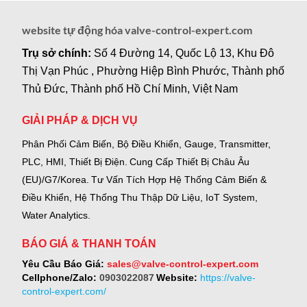
website tự động hóa valve-control-expert.com
Trụ sở chính:
Số 4 Đường 14, Quốc Lộ 13, Khu Đô
Thị Vạn Phúc , Phường Hiệp Bình Phước, Thành phố
Thủ Đức, Thành phố Hồ Chí Minh, Việt Nam
GIẢI PHÁP & DỊCH VỤ
Phân Phối Cảm Biến, Bộ Điều Khiển, Gauge,
Transmitter,
PLC, HMI, Thiết Bị Điện.
Cung Cấp Thiết Bị Châu Âu
(EU)/G7/Korea.
Tư Vấn Tích Hợp Hệ Thống Cảm Biến &
Điều Khiển, Hệ Thống Thu Thập Dữ Liệu, IoT System,
Water Analytics.
BÁO GIÁ & THANH TOÁN
Yêu Cầu Báo Giá:
sales@valve-control-expert.com
Cellphone/Zalo:
0903022087
Website:
https://valve-
control-expert.com/