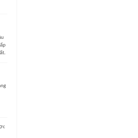
ầu
cấp
ất.
ang
ược