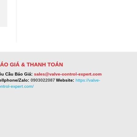
ÁO GIÁ & THANH TOÁN
êu Cầu Báo Giá:
sales@valve-control-expert.com
ellphone/Zalo:
0903022087
Website:
https://valve-
ontrol-expert.com/