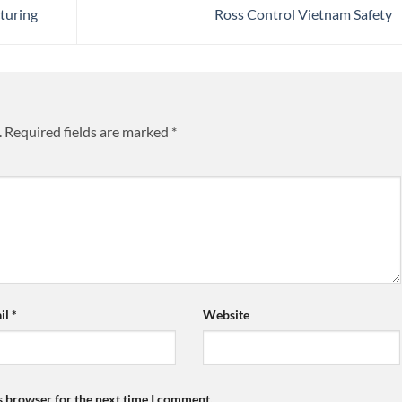
turing
Ross Control Vietnam Safety
.
Required fields are marked
*
il
*
Website
s browser for the next time I comment.