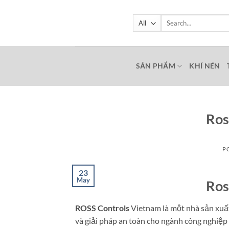
Skip
to
Search
for:
content
SẢN PHẨM
KHÍ NÉN
Ros
P
23
May
Ros
ROSS Controls
Vietnam là một nhà sản xuất
và giải pháp an toàn cho ngành công nghiệp