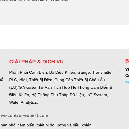
B
GIẢI PHÁP & DỊCH VỤ
Y
Phân Phối Cảm Biến, Bộ Điều Khiển, Gauge,
Transmitter,
C
hố
PLC, HMI, Thiết Bị Điện.
Cung Cấp Thiết Bị Châu Âu
c
(EU)/G7/Korea.
Tư Vấn Tích Hợp Hệ Thống Cảm Biến &
Điều Khiển, Hệ Thống Thu Thập Dữ Liệu, IoT System,
Water Analytics.
lve-control-expert.com
ân phối cảm biến, thiết bị đo lường và điều khiển.