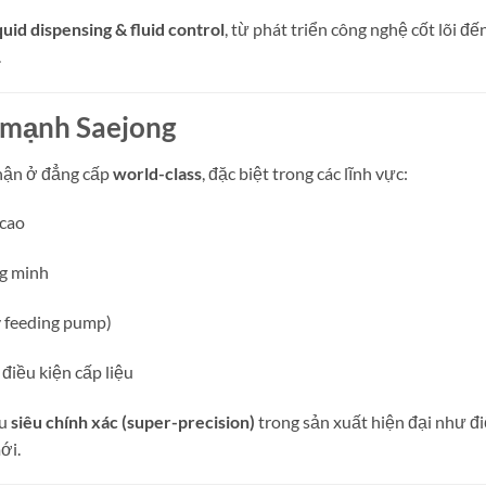
quid dispensing & fluid control
, từ phát triển công nghệ cốt lõi đế
.
 mạnh Saejong
hận ở đẳng cấp
world-class
, đặc biệt trong các lĩnh vực:
 cao
ng minh
y feeding pump)
 điều kiện cấp liệu
ầu
siêu chính xác (super-precision)
trong sản xuất hiện đại như đ
ới.