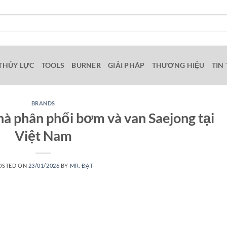
THỦY LỰC
TOOLS
BURNER
GIẢI PHÁP
THƯƠNG HIỆU
TIN
BRANDS
à phân phối bơm và van Saejong tại
Việt Nam
OSTED ON
23/01/2026
BY
MR. ĐẠT