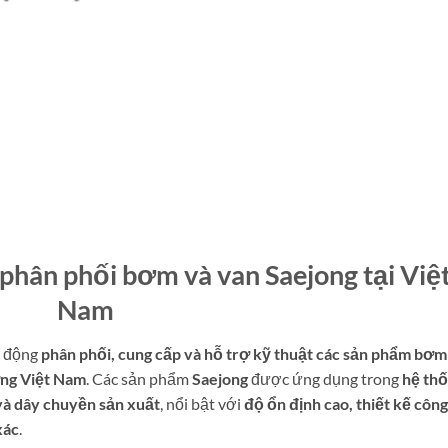
phân phối bơm và van Saejong tại Việ
Nam
t động
phân phối, cung cấp và hỗ trợ kỹ thuật các sản phẩm bơm
ờng Việt Nam
. Các sản phẩm
Saejong
được ứng dụng trong
hệ th
 và dây chuyền sản xuất
, nổi bật với
độ ổn định cao, thiết kế công
xác
.