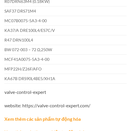
R07DRN63M4 (0.18KW)
SAF37 DRS71M4
MC07B0075-5A3-4-00
KA37/A DRE100L4/ES7C/V
R47 DRN100L4
BW 072-003 – 72 Ω,250W
MCF41A0075-5A3-4-00
MFP22H/Z26F/AFO
KA67B DRS90L4BE5/XH1A
valve-control-expert
website: https://valve-control-expert.com/
Xem thêm các sản phẩm tự động hóa