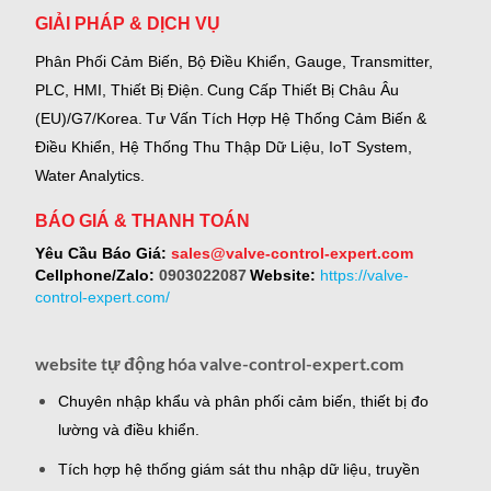
GIẢI PHÁP & DỊCH VỤ
Phân Phối Cảm Biến, Bộ Điều Khiển, Gauge,
Transmitter,
PLC, HMI, Thiết Bị Điện.
Cung Cấp Thiết Bị Châu Âu
(EU)/G7/Korea.
Tư Vấn Tích Hợp Hệ Thống Cảm Biến &
Điều Khiển, Hệ Thống Thu Thập Dữ Liệu, IoT System,
Water Analytics.
BÁO GIÁ & THANH TOÁN
Yêu Cầu Báo Giá:
sales@valve-control-expert.com
Cellphone/Zalo:
0903022087
Website:
https://valve-
control-expert.com/
website tự động hóa valve-control-expert.com
Chuyên nhập khẩu và phân phối cảm biến, thiết bị đo
lường và điều khiển.
Tích hợp hệ thống giám sát thu nhập dữ liệu, truyền