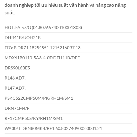
doanh nghiệp tối ưu hiệu suất vận hành và nâng cao năng
suất.
HGT .FA 57/G (01.80765740010001X03)
DHR41B/UOH21B
EI7x B DR71 18254551 12152160B7 13
MDX61B0110-5A3-4-0T/DEH11B/DFE
DRS90L6BE5
R146 AD7,,
R147 AD7 ,
PSKC522CMP50M/PK/RH1M/SM1
DRN71M4/FI
RF17CMP50S/KY/RH1M/SM1
WA30/T DRN80MK4/BE1 60.8027409002.0001.21