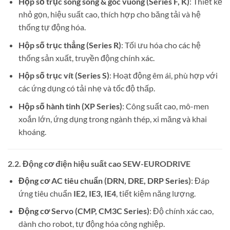
Hộp số trục song song & góc vuông (Series F, K)
: Thiết kế
nhỏ gọn, hiệu suất cao, thích hợp cho băng tải và hệ
thống tự động hóa.
Hộp số trục thẳng (Series R)
: Tối ưu hóa cho các hệ
thống sản xuất, truyền động chính xác.
Hộp số trục vít (Series S)
: Hoạt động êm ái, phù hợp với
các ứng dụng có tải nhẹ và tốc độ thấp.
Hộp số hành tinh (XP Series)
: Công suất cao, mô-men
xoắn lớn, ứng dụng trong ngành thép, xi măng và khai
khoáng.
2.2. Động cơ điện hiệu suất cao SEW-EURODRIVE
Động cơ AC tiêu chuẩn (DRN, DRE, DRP Series)
: Đáp
ứng tiêu chuẩn
IE2, IE3, IE4
, tiết kiệm năng lượng.
Động cơ Servo (CMP, CM3C Series)
: Độ chính xác cao,
dành cho robot, tự động hóa công nghiệp.