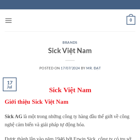
Skip
to
content
0
BRANDS
Sick Việt Nam
POSTED ON
17/07/2024
BY
MR. ĐẠT
17
Jul
Sick Việt Nam
Giới thiệu Sick Việt Nam
Sick AG
là một trong những công ty hàng đầu thế giới về công
nghệ cảm biến và giải pháp tự động hóa.
Được thành lập vào năm 1946 bởi Erwin Sick, công ty có trụ sở