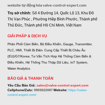
website tự động hóa valve-control-expert.com
Trụ sở chính:
Số 4 Đường 14, Quốc Lộ 13, Khu Đô
Thị Vạn Phúc , Phường Hiệp Bình Phước, Thành phố
Thủ Đức, Thành phố Hồ Chí Minh, Việt Nam
GIẢI PHÁP & DỊCH VỤ
Phân Phối Cảm Biến, Bộ Điều Khiển, Gauge,
Transmitter,
PLC, HMI, Thiết Bị Điện.
Cung Cấp Thiết Bị Châu Âu
(EU)/G7/Korea.
Tư Vấn Tích Hợp Hệ Thống Cảm Biến &
Điều Khiển, Hệ Thống Thu Thập Dữ Liệu, IoT System,
Water Analytics.
BÁO GIÁ & THANH TOÁN
Yêu Cầu Báo Giá:
sales@valve-control-expert.com
Cellphone/Zalo:
0903022087
Website:
https://valve-
control-expert.com/