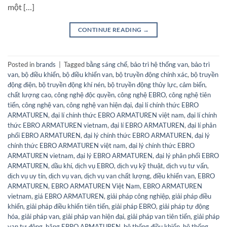
một […]
CONTINUE READING
→
Posted in
brands
|
Tagged
bằng sáng chế
,
bảo trì hệ thống van
,
bảo trì
van
,
bộ điều khiển
,
bộ điều khiển van
,
bộ truyền động chính xác
,
bộ truyền
động điện
,
bộ truyền động khí nén
,
bộ truyền động thủy lực
,
cảm biến
,
chất lượng cao
,
công nghệ độc quyền
,
công nghệ EBRO
,
công nghệ tiên
tiến
,
công nghệ van
,
công nghệ van hiện đại
,
đại lí chính thức EBRO
ARMATUREN
,
đại lí chính thức EBRO ARMATUREN việt nam
,
đại lí chính
thức EBRO ARMATUREN vietnam
,
đại lí EBRO ARMATUREN
,
đại lí phân
phối EBRO ARMATUREN
,
đại lý chính thức EBRO ARMATUREN
,
đại lý
chính thức EBRO ARMATUREN việt nam
,
đại lý chính thức EBRO
ARMATUREN vietnam
,
đại lý EBRO ARMATUREN
,
đại lý phân phối EBRO
ARMATUREN
,
dầu khí
,
dịch vụ EBRO
,
dịch vụ kỹ thuật
,
dịch vụ tư vấn
,
dịch vụ uy tín
,
dịch vụ van
,
dịch vụ van chất lượng
,
điều khiển van
,
EBRO
ARMATUREN
,
EBRO ARMATUREN Việt Nam
,
EBRO ARMATUREN
vietnam
,
giá EBRO ARMATUREN
,
giải pháp công nghiệp
,
giải pháp điều
khiển
,
giải pháp điều khiển tiên tiến
,
giải pháp EBRO
,
giải pháp tự động
hóa
,
giải pháp van
,
giải pháp van hiện đại
,
giải pháp van tiên tiến
,
giải pháp
van tự động
,
hãng EBRO ARMATUREN
,
hệ thống điều khiển
,
hệ thống