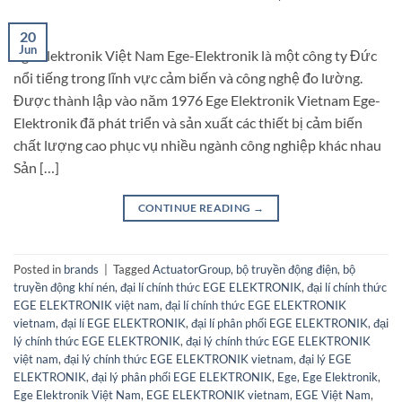
20
Jun
Ege Elektronik Việt Nam Ege-Elektronik là một công ty Đức
nổi tiếng trong lĩnh vực cảm biến và công nghệ đo lường.
Được thành lập vào năm 1976 Ege Elektronik Vietnam Ege-
Elektronik đã phát triển và sản xuất các thiết bị cảm biến
chất lượng cao phục vụ nhiều ngành công nghiệp khác nhau
Sản […]
CONTINUE READING
→
Posted in
brands
|
Tagged
ActuatorGroup
,
bộ truyền động điện
,
bộ
truyền động khí nén
,
đại lí chính thức EGE ELEKTRONIK
,
đại lí chính thức
EGE ELEKTRONIK việt nam
,
đại lí chính thức EGE ELEKTRONIK
vietnam
,
đại lí EGE ELEKTRONIK
,
đại lí phân phối EGE ELEKTRONIK
,
đại
lý chính thức EGE ELEKTRONIK
,
đại lý chính thức EGE ELEKTRONIK
việt nam
,
đại lý chính thức EGE ELEKTRONIK vietnam
,
đại lý EGE
ELEKTRONIK
,
đại lý phân phối EGE ELEKTRONIK
,
Ege
,
Ege Elektronik
,
Ege Elektronik Việt Nam
,
EGE ELEKTRONIK vietnam
,
EGE Việt Nam
,