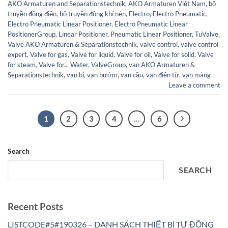
AKO Armaturen and Separationstechnik
,
AKO Armaturen Việt Nam
,
bộ
truyền động điện
,
bộ truyền động khí nén
,
Electro
,
Electro Pneumatic
,
Electro Pneumatic Linear Positioner
,
Electro Pneumatic Linear
PositionerGroup
,
Linear Positioner
,
Pneumatic Linear Positioner
,
TuValve
,
Valve AKO Armaturen & Separationstechnik
,
valve control
,
valve control
expert
,
Valve for gas
,
Valve for liquid
,
Valve for oil
,
Valve for solid
,
Valve
for steam
,
Valve for... Water
,
ValveGroup
,
van AKO Armaturen &
Separationstechnik
,
van bi
,
van bướm
,
van cầu
,
van điện từ
,
van màng
Leave a comment
1
2
3
4
…
6
Search
SEARCH
Recent Posts
LISTCODE#5#190326 – DANH SÁCH THIẾT BỊ TỰ ĐỘNG