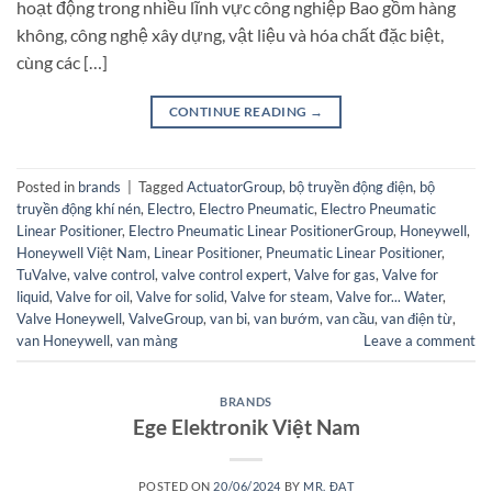
hoạt động trong nhiều lĩnh vực công nghiệp Bao gồm hàng
không, công nghệ xây dựng, vật liệu và hóa chất đặc biệt,
cùng các […]
CONTINUE READING
→
Posted in
brands
|
Tagged
ActuatorGroup
,
bộ truyền động điện
,
bộ
truyền động khí nén
,
Electro
,
Electro Pneumatic
,
Electro Pneumatic
Linear Positioner
,
Electro Pneumatic Linear PositionerGroup
,
Honeywell
,
Honeywell Việt Nam
,
Linear Positioner
,
Pneumatic Linear Positioner
,
TuValve
,
valve control
,
valve control expert
,
Valve for gas
,
Valve for
liquid
,
Valve for oil
,
Valve for solid
,
Valve for steam
,
Valve for... Water
,
Valve Honeywell
,
ValveGroup
,
van bi
,
van bướm
,
van cầu
,
van điện từ
,
van Honeywell
,
van màng
Leave a comment
BRANDS
Ege Elektronik Việt Nam
POSTED ON
20/06/2024
BY
MR. ĐẠT