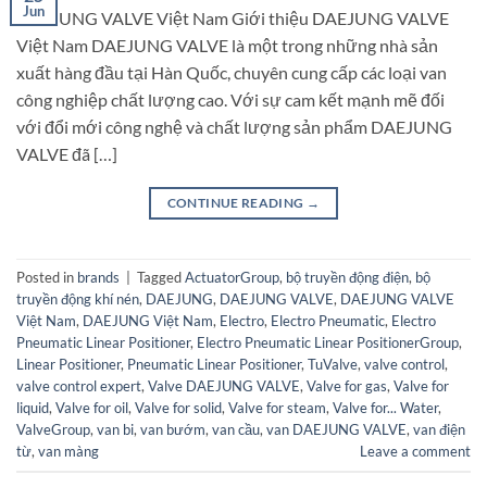
Jun
DAEJUNG VALVE Việt Nam Giới thiệu DAEJUNG VALVE
Việt Nam DAEJUNG VALVE là một trong những nhà sản
xuất hàng đầu tại Hàn Quốc, chuyên cung cấp các loại van
công nghiệp chất lượng cao. Với sự cam kết mạnh mẽ đối
với đổi mới công nghệ và chất lượng sản phẩm DAEJUNG
VALVE đã […]
CONTINUE READING
→
Posted in
brands
|
Tagged
ActuatorGroup
,
bộ truyền động điện
,
bộ
truyền động khí nén
,
DAEJUNG
,
DAEJUNG VALVE
,
DAEJUNG VALVE
Việt Nam
,
DAEJUNG Việt Nam
,
Electro
,
Electro Pneumatic
,
Electro
Pneumatic Linear Positioner
,
Electro Pneumatic Linear PositionerGroup
,
Linear Positioner
,
Pneumatic Linear Positioner
,
TuValve
,
valve control
,
valve control expert
,
Valve DAEJUNG VALVE
,
Valve for gas
,
Valve for
liquid
,
Valve for oil
,
Valve for solid
,
Valve for steam
,
Valve for... Water
,
ValveGroup
,
van bi
,
van bướm
,
van cầu
,
van DAEJUNG VALVE
,
van điện
từ
,
van màng
Leave a comment