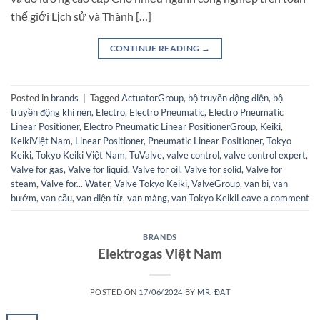
thế giới Lịch sử và Thành […]
CONTINUE READING
→
Posted in
brands
|
Tagged
ActuatorGroup
,
bộ truyền động điện
,
bộ
truyền động khí nén
,
Electro
,
Electro Pneumatic
,
Electro Pneumatic
Linear Positioner
,
Electro Pneumatic Linear PositionerGroup
,
Keiki
,
KeikiViệt Nam
,
Linear Positioner
,
Pneumatic Linear Positioner
,
Tokyo
Keiki
,
Tokyo Keiki Việt Nam
,
TuValve
,
valve control
,
valve control expert
,
Valve for gas
,
Valve for liquid
,
Valve for oil
,
Valve for solid
,
Valve for
steam
,
Valve for... Water
,
Valve Tokyo Keiki
,
ValveGroup
,
van bi
,
van
bướm
,
van cầu
,
van điện từ
,
van màng
,
van Tokyo Keiki
Leave a comment
BRANDS
Elektrogas Việt Nam
POSTED ON
17/06/2024
BY
MR. ĐẠT