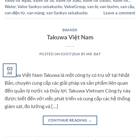
Valve for liquid
,
Valve for oil
,
Valve for solid
,
Valve for steam
,
Valve for...
Water
,
Valve Sankyo seisakusho
,
ValveGroup
,
van bi
,
van bướm
,
van cầu
,
van điện từ
,
van màng
,
van Sankyo seisakusho
Leave a comment
BRANDS
Takuwa Việt Nam
POSTED ON
03/07/2024
BY
MR. ĐẠT
03
Jul
Takuwa Việt Nam Takuwa là một công ty có trụ sở tại Nhật
Bản, chuyên cung cấp các giải pháp và sản phẩm liên quan
đến quản lý nước và thủy lợi. Takuwa Vietnam Công ty này
được biết đến với việc phát triển và cung cấp các hệ thống
giám sát, đo lường và […]
CONTINUE READING
→