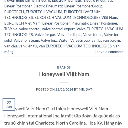
truyền động khí nén
,
Electro
,
Electro Pneumatic
,
Electro Pneumatic
Linear Positioner
,
Electro Pneumatic Linear PositionerGroup
,
EUROTECH
,
EUROTECH VACUUM
,
EUROTECH VACUUM
TECHNOLOGIES
,
EUROTECH VACUUM TECHNOLOGIES Việt Nam
,
EUROTECH Việt Nam
,
Linear Positioner
,
Pneumatic Linear Positioner
,
TuValve
,
valve control
,
valve control expert
,
Valve EUROTECH VACUUM
TECHNOLOGIES
,
Valve for gas
,
Valve for liquid
,
Valve for oil
,
Valve for
solid
,
Valve for steam
,
Valve for... Water
,
ValveGroup
,
van bi
,
van bướm
,
van cầu
,
van điện từ
,
van EUROTECH VACUUM TECHNOLOGIES
,
van
màng
Leave a comment
BRANDS
Honeywell Việt Nam
POSTED ON
22/06/2024
BY
MR. ĐẠT
22
Jun
Honeywell Việt Nam Giới thiệu Honeywell Việt Nam
Honeywell International Inc. là một tập đoàn đa quốc gia có
trụ sở chính tại Charlotte, North Carolina, Hoa Kỳ. Hãng này