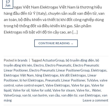
17
Jun
Elektrogas Việt Nam Elektrogas Việt Nam là thương hiệu
hàng đầu đến từ Ý (Italy), chuyên sản xuất van điện từ, van
an toàn, bộ điều khiển và thiết bị khí đốt công nghiệp dùng
trong hệ thống đốt và điều khiển khí gas. Sản phẩm
Elektrogas nổi bật với độ tin cậy cao, an […]
CONTINUE READING
→
Posted in
brands
|
Tagged
ActuatorGroup
,
bộ truyền động điện
,
bộ
truyền động khí nén
,
Electro
,
Electro Pneumatic
,
Electro Pneumatic
Linear Positioner
,
Electro Pneumatic Linear PositionerGroup
,
Elektrogas
,
Elektrogas Việt Nam
,
hãng Elektrogas
,
khí đốt Elektrogas
,
Linear
Positioner
,
lò hơi Elektrogas
,
Pneumatic Linear Positioner
,
TuValve
,
valve
control
,
valve control expert
,
Valve Elektrogas
,
Valve for gas
,
Valve for
liquid
,
Valve for oil
,
Valve for solid
,
Valve for steam
,
Valve for... Water
,
ValveGroup
,
van bi
,
van bướm
,
van cầu
,
van điện từ
,
van Elektrogas
,
van
màng
Leave a comment