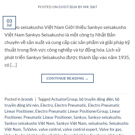
POSTED ON
03/07/2024
BY
MR. ĐẠT
03
Jul
Sankyo seisakusho Việt Nam Giới thiệu Sankyo seisakusho
Việt Nam Sankyo Seisakusho là một công ty Nhật Bản
chuyên về sản xuất và cung cấp các sản phẩm và giải pháp kỹ
thuật trong lĩnh vực công nghiệp và tự động hóa. Lịch sử
phát triển Sankyo Seisakusho được thành lập vào năm 1935,
có […]
CONTINUE READING
→
Posted in
brands
|
Tagged
ActuatorGroup
,
bộ truyền động điện
,
bộ
truyền động khí nén
,
Electro
,
Electro Pneumatic
,
Electro Pneumatic
Linear Positioner
,
Electro Pneumatic Linear PositionerGroup
,
Linear
Positioner
,
Pneumatic Linear Positioner
,
Sankyo
,
Sankyo seisakusho
,
Sankyo seisakusho Việt Nam
,
Sankyo Việt Nam
,
seisakusho
,
Seisakusho
Việt Nam
,
TuValve
,
valve control
,
valve control expert
,
Valve for gas
,