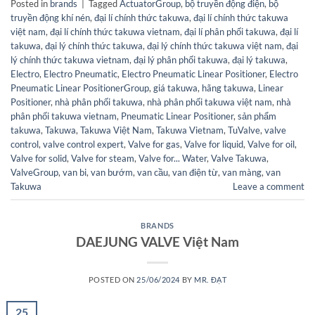
Posted in
brands
|
Tagged
ActuatorGroup
,
bộ truyền động điện
,
bộ
truyền động khí nén
,
đại lí chính thức takuwa
,
đại lí chính thức takuwa
việt nam
,
đại lí chính thức takuwa vietnam
,
đại lí phân phối takuwa
,
đại lí
takuwa
,
đại lý chính thức takuwa
,
đại lý chính thức takuwa việt nam
,
đại
lý chính thức takuwa vietnam
,
đại lý phân phối takuwa
,
đại lý takuwa
,
Electro
,
Electro Pneumatic
,
Electro Pneumatic Linear Positioner
,
Electro
Pneumatic Linear PositionerGroup
,
giá takuwa
,
hãng takuwa
,
Linear
Positioner
,
nhà phân phối takuwa
,
nhà phân phối takuwa việt nam
,
nhà
phân phối takuwa vietnam
,
Pneumatic Linear Positioner
,
sản phẩm
takuwa
,
Takuwa
,
Takuwa Việt Nam
,
Takuwa Vietnam
,
TuValve
,
valve
control
,
valve control expert
,
Valve for gas
,
Valve for liquid
,
Valve for oil
,
Valve for solid
,
Valve for steam
,
Valve for... Water
,
Valve Takuwa
,
ValveGroup
,
van bi
,
van bướm
,
van cầu
,
van điện từ
,
van màng
,
van
Takuwa
Leave a comment
BRANDS
DAEJUNG VALVE Việt Nam
POSTED ON
25/06/2024
BY
MR. ĐẠT
25