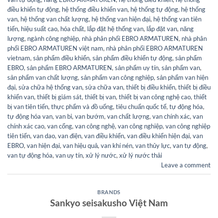
điều khiển tự động
,
hệ thống điều khiển van
,
hệ thống tự động
,
hệ thống
van
,
hệ thống van chất lượng
,
hệ thống van hiện đại
,
hệ thống van tiên
tiến
,
hiệu suất cao
,
hóa chất
,
lắp đặt hệ thống van
,
lắp đặt van
,
năng
lượng
,
ngành công nghiệp
,
nhà phân phối EBRO ARMATUREN
,
nhà phân
phối EBRO ARMATUREN việt nam
,
nhà phân phối EBRO ARMATUREN
vietnam
,
sản phẩm điều khiển
,
sản phẩm điều khiển tự động
,
sản phẩm
EBRO
,
sản phẩm EBRO ARMATUREN
,
sản phẩm uy tín
,
sản phẩm van
,
sản phẩm van chất lượng
,
sản phẩm van công nghiệp
,
sản phẩm van hiện
đại
,
sửa chữa hệ thống van
,
sửa chữa van
,
thiết bị điều khiển
,
thiết bị điều
khiển van
,
thiết bị giám sát
,
thiết bị van
,
thiết bị van công nghệ cao
,
thiết
bị van tiên tiến
,
thực phẩm và đồ uống
,
tiêu chuẩn quốc tế
,
tự động hóa
,
tự động hóa van
,
van bi
,
van bướm
,
van chất lượng
,
van chính xác
,
van
chính xác cao
,
van cổng
,
van công nghệ
,
van công nghiệp
,
van công nghiệp
tiên tiến
,
van dao
,
van điện
,
van điều khiển
,
van điều khiển hiện đại
,
van
EBRO
,
van hiện đại
,
van hiệu quả
,
van khí nén
,
van thủy lực
,
van tự động
,
van tự động hóa
,
van uy tín
,
xử lý nước
,
xử lý nước thải
Leave a comment
BRANDS
Sankyo seisakusho Việt Nam