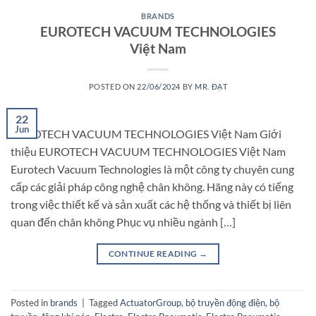
BRANDS
EUROTECH VACUUM TECHNOLOGIES
Việt Nam
POSTED ON
22/06/2024
BY
MR. ĐẠT
22
Jun
EUROTECH VACUUM TECHNOLOGIES Việt Nam Giới
thiệu EUROTECH VACUUM TECHNOLOGIES Việt Nam
Eurotech Vacuum Technologies là một công ty chuyên cung
cấp các giải pháp công nghệ chân không. Hãng này có tiếng
trong việc thiết kế và sản xuất các hệ thống và thiết bị liên
quan đến chân không Phục vụ nhiều ngành […]
CONTINUE READING
→
Posted in
brands
|
Tagged
ActuatorGroup
,
bộ truyền động điện
,
bộ